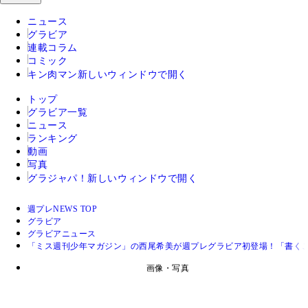
ニュース
グラビア
連載コラム
コミック
キン肉マン
新しいウィンドウで開く
トップ
グラビア一覧
ニュース
ランキング
動画
写真
グラジャパ！
新しいウィンドウで開く
週プレNEWS TOP
グラビア
グラビアニュース
「ミス週刊少年マガジン」の西尾希美が週プレグラビア初登場！「書く
画像・写真