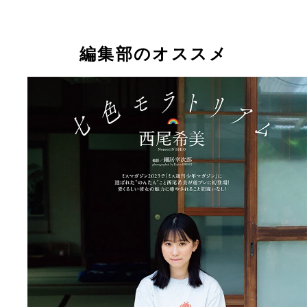
編集部のオススメ
【デジタル限定】西尾希美写真集『七色モラトリア
西尾希美デジタル写真集『七色モラトリアム』 撮
ム』 (C)細居幸次郎／週刊プレイボーイ
細居幸次郎 価格／1100円（税込）