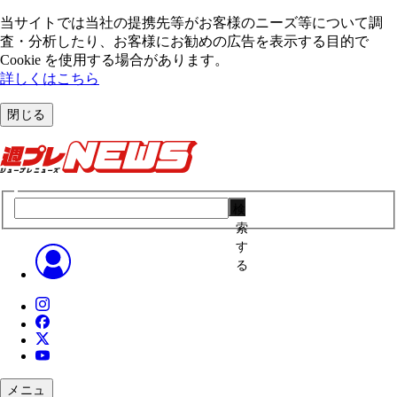
当サイトでは当社の提携先等がお客様のニーズ等について調
査・分析したり、お客様にお勧めの広告を表⽰する⽬的で
Cookie を使⽤する場合があります。
詳しくはこちら
閉じる
検
索
す
る
メニュ