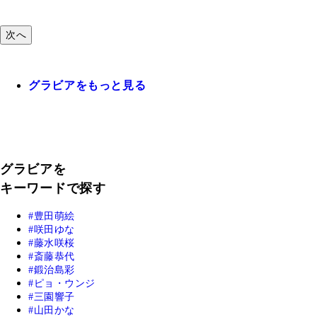
次へ
グラビアをもっと見る
グラビアを
キーワードで探す
豊田萌絵
咲田ゆな
藤水咲桜
斎藤恭代
鍛治島彩
ピョ・ウンジ
三園響子
山田かな