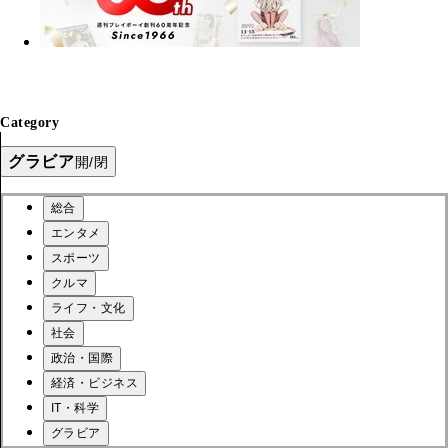
Category
グラビア
開/閉
総合
エンタメ
スポーツ
クルマ
ライフ・文化
社会
政治・国際
経済・ビジネス
IT・科学
グラビア