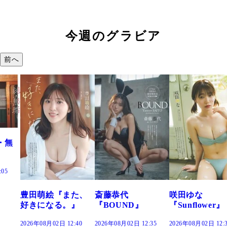
今週のグラビア
前へ
た、
斎藤恭代
咲田ゆな
藤水咲桜『花
』
『BOUND』
『Sunflower』
だまり』
:40
2026年08月02日 12:35
2026年08月02日 12:30
2026年08月02日 12: