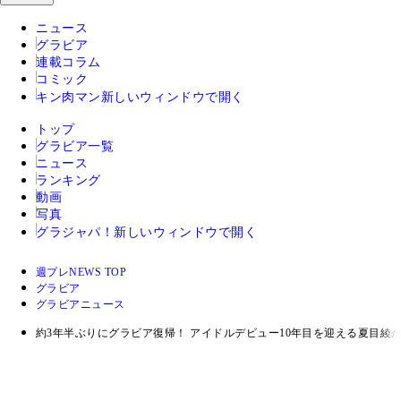
ニュース
グラビア
連載コラム
コミック
キン肉マン
新しいウィンドウで開く
トップ
グラビア一覧
ニュース
ランキング
動画
写真
グラジャパ！
新しいウィンドウで開く
週プレNEWS TOP
グラビア
グラビアニュース
約3年半ぶりにグラビア復帰！ アイドルデビュー10年目を迎える夏目綾