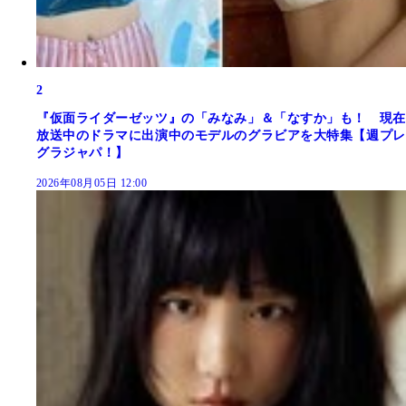
2
『仮面ライダーゼッツ』の「みなみ」＆「なすか」も！ 現在
放送中のドラマに出演中のモデルのグラビアを大特集【週プレ
グラジャパ！】
2026年08月05日 12:00