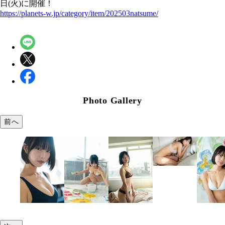
日(火)に開催！
https://planets-w.jp/category/item/202503natsume/
Photo Gallery
前へ