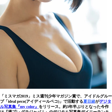
「ミスマガ2019」ミス週刊少年マガジン賞で、アイドルグルー
プ「ideal peco(アイディールペコ)」で活動する
夏目綾
が
デジタ
ル写真集『my color』
をリリース。約3年半ぶりとなった今作
は『週プレ グラジャパ！』のデジタル写真集デイリーランキ