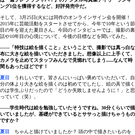
ング1位を獲得するなど、好評発売中だ。
そして、3月25日(火)には同作のオンラインサイン会を開催！
2015年に芸能活動をスタートさせてから、今年で10年という節
目の年を迎えた夏目さん。今回のインタビューでは、撮影の裏
話や10年目の心境について、今後の目標などを聞いてみた。
――「特技は絵を描くこと」ということで、撮影では真っ白な
布に大きな絵を描いていただきました。想像以上に上手くて、
カメラを止めてスタッフみんなで見惚れてしまう......なんて時
間もあったほどです！
夏目
うれしいです。皆さんにいっぱい褒めていただいて。自
分の体より大きな絵を描くのは初めてでしたし、絵の具で描く
のは学生ぶりだったので「どうか失敗しませんように！」と思
っていて（笑）。
――学生時代は絵を勉強していたそうですね。30分くらいで描
いていましたが、基礎ができているとササっと描けちゃうもの
ですか？
夏目
ちゃんと描けていましたか？ 頭の中で描きたいものを