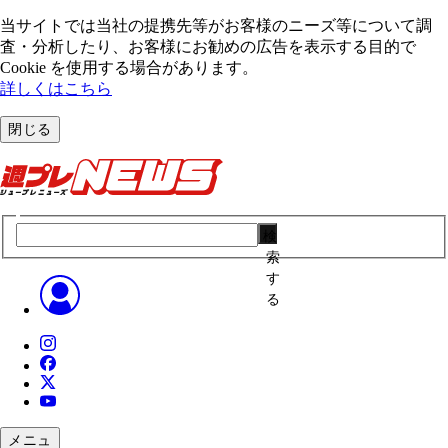
当サイトでは当社の提携先等がお客様のニーズ等について調
査・分析したり、お客様にお勧めの広告を表⽰する⽬的で
Cookie を使⽤する場合があります。
詳しくはこちら
閉じる
検
索
す
る
メニュ