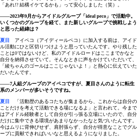
「あれ!? 結構イケてるかも」って安心しました（笑）。
――2023年9月からアイドルグループ「ideal peco」で活動中。
いくつかのグループを経て、また新しいグループで挑戦しよう
と思った経緯は？
夏目
アイペコ（アイディールペコ）に加入する前は、アイド
ル活動にひと区切りつけようと思っていたんです。やり残した
ことは0ではないけど、私のアイドルロードはここまでかなと
自分を納得させていて。そんなときに声をかけていただいて、
「綾ちゃんのゴールはここじゃないよ！」と熱心に伝えていた
だいたんです。
――7人組グループのアイペコですが、夏目さんのように転生
系のメンバーが多いそうですね。
夏目
「活動歴のあるコたちが集まるから、これからは自分の
ことだけを考えて活動できる場になるよ」と言われて。今まで
はアイドル経験者として自分が引っ張る立場にいたので、自分
だけに集中できる環境があまりなかったなと気づいたんです。
今はムリに背伸びせず、肩肘張らず、自分が得意なことでグル
ープに貢献できればいいなと思えるようになりました。