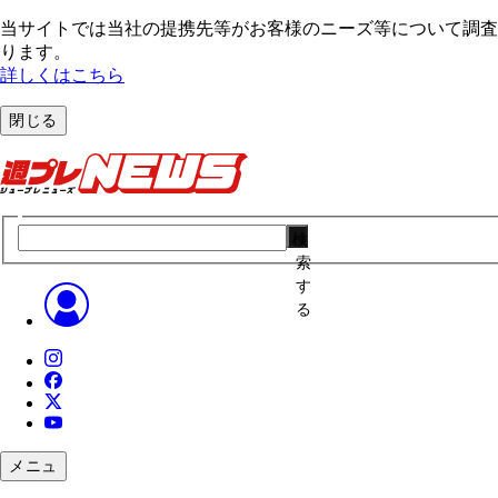
当サイトでは当社の提携先等がお客様のニーズ等について調査・
ります。
詳しくはこちら
閉じる
検
索
す
る
メニュ