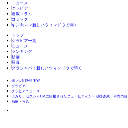
ニュース
グラビア
連載コラム
コミック
キン肉マン
新しいウィンドウで開く
トップ
グラビア一覧
ニュース
ランキング
動画
写真
グラジャパ！
新しいウィンドウで開く
週プレNEWS TOP
グラビア
グラビアニュース
ポカリ、ゼクシィCMに抜擢されたニューヒロイン・池端杏慈「年内の
画像・写真