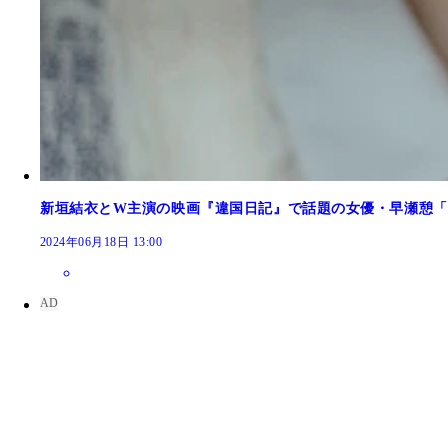
新垣結衣とW主演の映画『違国日記』で話題の女優・早瀬憩「
2024年06月18日 13:00
池端杏慈
池端杏慈
池端杏慈
池端杏慈
池端杏慈
池端杏慈
池端杏慈
池端杏慈
池端杏慈
池端杏慈
池端杏慈
池端杏慈
池端杏慈