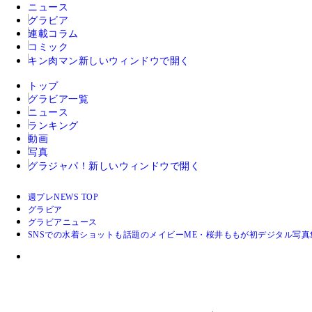
ニュース
グラビア
連載コラム
コミック
キン肉マン
新しいウィンドウで開く
トップ
グラビア一覧
ニュース
ランキング
動画
写真
グラジャパ！
新しいウィンドウで開く
週プレNEWS TOP
グラビア
グラビアニュース
SNSでの水着ショットも話題のメイビーME・桜井ももが初デジタル写