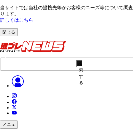
当サイトでは当社の提携先等がお客様のニーズ等について調査・
ります。
詳しくはこちら
閉じる
検
索
す
る
メニュ