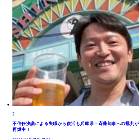
2
不信任決議による失職から復活も兵庫県・斉藤知事への批判が
再燃中！