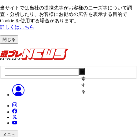
当サイトでは当社の提携先等がお客様のニーズ等について調
査・分析したり、お客様にお勧めの広告を表⽰する⽬的で
Cookie を使⽤する場合があります。
詳しくはこちら
閉じる
検
索
す
る
メニュ