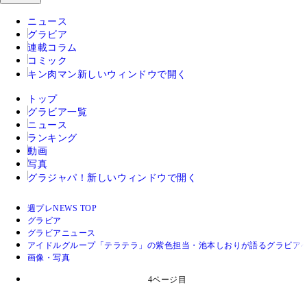
ニュース
グラビア
連載コラム
コミック
キン肉マン
新しいウィンドウで開く
トップ
グラビア一覧
ニュース
ランキング
動画
写真
グラジャパ！
新しいウィンドウで開く
週プレNEWS TOP
グラビア
グラビアニュース
アイドルグループ「テラテラ」の紫色担当・池本しおりが語るグラビア
画像・写真
4ページ目