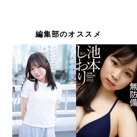
『週刊プレイボーイ』2025年3・4合併号（撮影／
『週刊プレイボーイ』2025年3・4合併号（撮影／
『週刊プレイボーイ』2025年33・34合併号（撮影
リョウマ）より
リョウマ）より
ツトム）より
編集部のオススメ
『ふわりふわり』 撮影／カノウリョウマ 価格／1,1
『なつのね』 撮影／オノツトム 価格／1,100円（
（税込） 22歳の誕生日を迎えたタイミングで撮り
池本しおりの最新デジタル写真集。神奈川県・三浦
し。幼さを残すルックスとふとした瞬間に見える大
を舞台に、はつらつとしたビキニ姿をたっぷりと披
た表情が、ふわりふわりと行ったり来たり。あどけ
麦わら帽子を被ったり、海へと入ったりと、たくさ
だけでなく、色っぽさが増した姿から目が離せない
夏と愛らしさたっぷりの姿がつまった一冊だ。