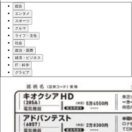
総合
エンタメ
スポーツ
クルマ
ライフ・文化
社会
政治・国際
経済・ビジネス
IT・科学
グラビア