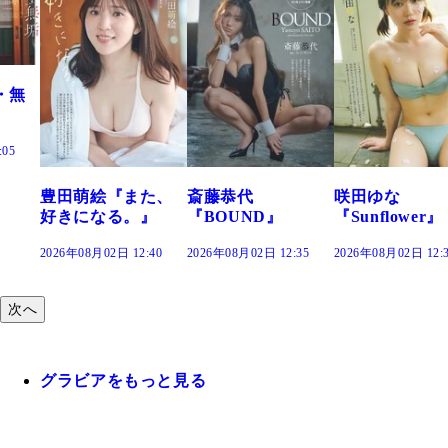
た、
斎藤恭代
咲田ゆな
藤水咲桜『花
』
『BOUND』
『Sunflower』
だまり』
:40
2026年08月02日 12:35
2026年08月02日 12:30
2026年08月02日 12:
次へ
グラビアをもっと見る