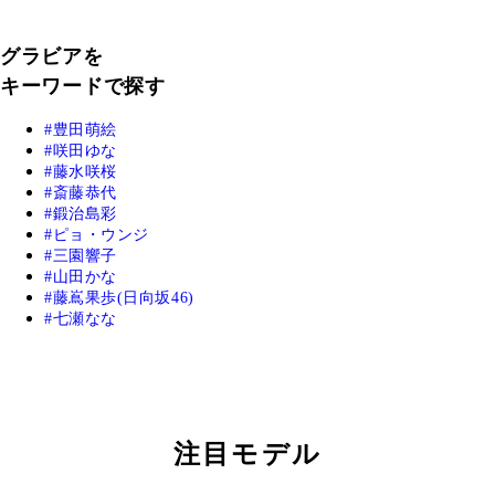
グラビアを
キーワードで探す
豊田萌絵
咲田ゆな
藤水咲桜
斎藤恭代
鍛治島彩
ピョ・ウンジ
三園響子
山田かな
藤嶌果歩(日向坂46)
七瀬なな
注目モデル