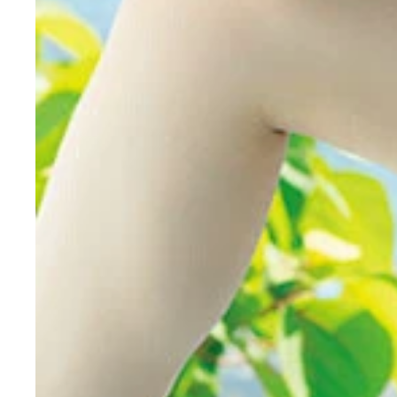
『愛を込めて』 一ノ瀬瑠菜（シャルロット） 撮影／
『いちごと春』 一ノ瀬瑠菜（シャルロット） 撮影
クのあるのどかなスタジオを使い、ベッドやお風呂
ビアを収録。ビーチや自然光の美しいスタジオで、
い気持ちと、グラビアへの愛がひしひしと伝わって