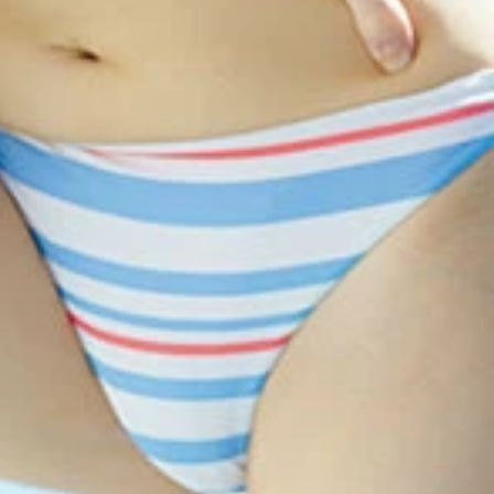
載された、週プレ２回目のグラビアアザーカットで構成した一冊。ハ
をやりたかったんです」、そう公言する一ノ瀬瑠菜の記念すべき
顔までを撮り下ろし。「グラビアが大好き」と公言する彼女の
い未来を応援したくなる。