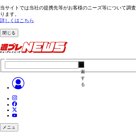
当サイトでは当社の提携先等がお客様のニーズ等について調査・
ります。
詳しくはこちら
閉じる
検
索
す
る
メニュ