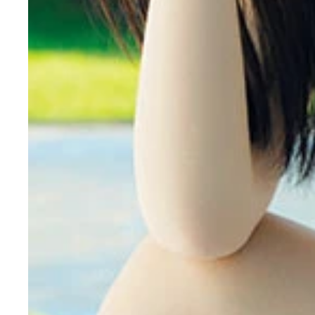
『週刊プレイボーイ』12・13号（撮影／カノウリ
『週刊プレイボーイ』12・13号（撮影／カノウリ