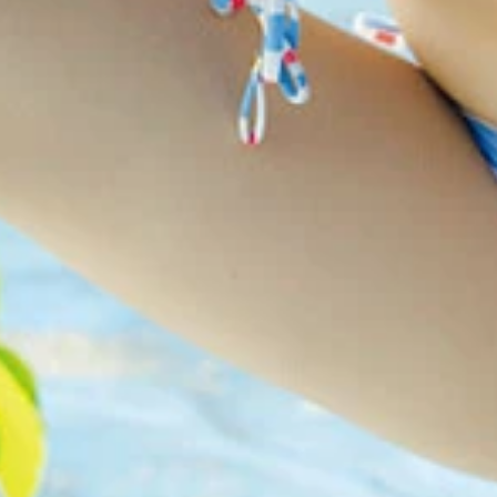
カノウリョウマ 価格／1100円（税込） 2024年7月に掲
／カノウリョウマ 価格／1100円（税込） 「ずっとグラビア
でまったり過ごすシーンから、お庭で見せるハツラツとした笑
楽しそうにポーズをキメる健気な姿がたっぷり。彼女の輝かし
くる。