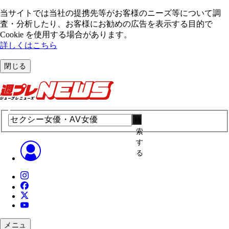
当サイトでは当社の提携先等がお客様のニーズ等について調
査・分析したり、お客様にお勧めの広告を表⽰する⽬的で
Cookie を使⽤する場合があります。
詳しくはこちら
閉じる
検
索
す
る
メニュ