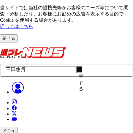
当サイトでは当社の提携先等がお客様のニーズ等について調
査・分析したり、お客様にお勧めの広告を表⽰する⽬的で
Cookie を使⽤する場合があります。
詳しくはこちら
閉じる
検
索
す
る
メニュ