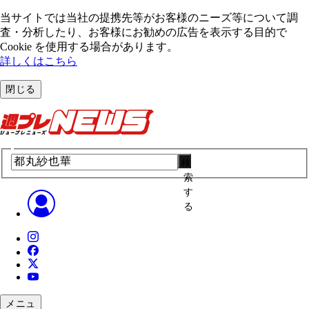
当サイトでは当社の提携先等がお客様のニーズ等について調
査・分析したり、お客様にお勧めの広告を表⽰する⽬的で
Cookie を使⽤する場合があります。
詳しくはこちら
閉じる
検
索
す
る
メニュ