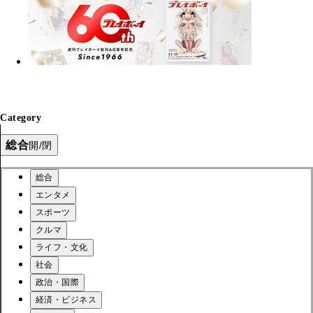
Category
総合
開/閉
総合
エンタメ
スポーツ
クルマ
ライフ・文化
社会
政治・国際
経済・ビジネス