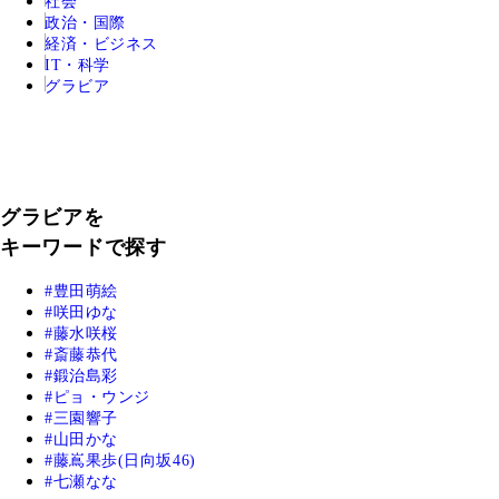
社会
政治・国際
経済・ビジネス
IT・科学
グラビア
グラビアを
キーワードで探す
豊田萌絵
咲田ゆな
藤水咲桜
斎藤恭代
鍛治島彩
ピョ・ウンジ
三園響子
山田かな
藤嶌果歩(日向坂46)
七瀬なな