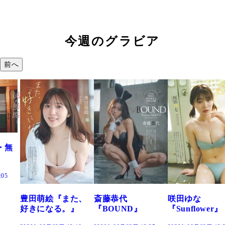
今週のグラビア
前へ
た、
斎藤恭代
咲田ゆな
藤水咲桜『花
』
『BOUND』
『Sunflower』
だまり』