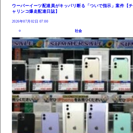
ウーバーイーツ配達員がキッパリ断る「ついで指示」案件【チ
ャリンコ爆走配達日誌】
2026年07月02日 07:00
社会