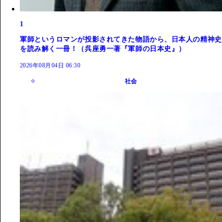
1
軍師というロマンが投影されてきた物語から、日本人の精神史
を読み解く一冊！（呉座勇一著『軍師の日本史』）
2026年08月04日 06:30
社会