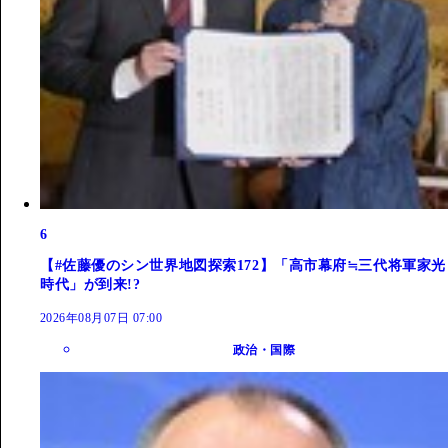
6
【#佐藤優のシン世界地図探索172】「高市幕府≒三代将軍家光
時代」が到来!?
2026年08月07日 07:00
政治・国際