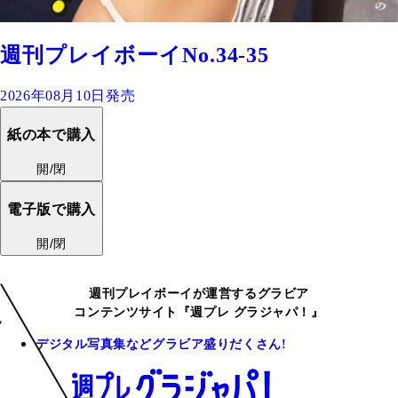
週刊プレイボーイNo.34-35
2026年08月10日発売
紙の本で購入
開/閉
電子版で購入
開/閉
週刊プレイボーイが運営するグラビア
コンテンツサイト『週プレ グラジャパ！』
デジタル写真集などグラビア盛りだくさん!