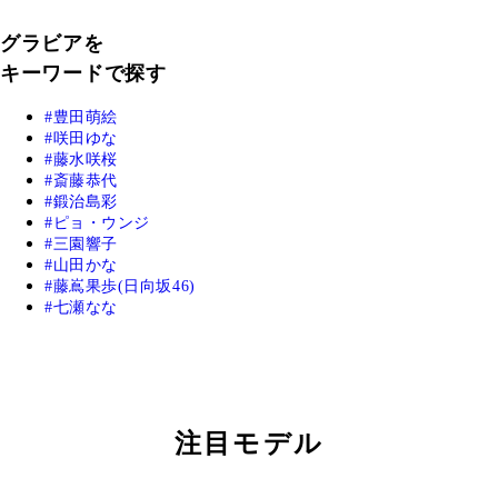
グラビアを
キーワードで探す
豊田萌絵
咲田ゆな
藤水咲桜
斎藤恭代
鍛治島彩
ピョ・ウンジ
三園響子
山田かな
藤嶌果歩(日向坂46)
七瀬なな
注目モデル