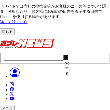
当サイトでは当社の提携先等がお客様のニーズ等について調
査・分析したり、お客様にお勧めの広告を表⽰する⽬的で
Cookie を使⽤する場合があります。
詳しくはこちら
閉じる
検
索
す
る
メニュ