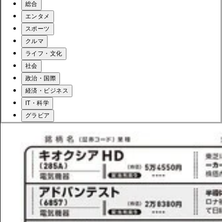
総合
エンタメ
スポーツ
クルマ
ライフ・文化
社会
政治・国際
経済・ビジネス
IT・科学
グラビア