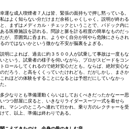
幸運な成人喫煙者７人は皆、緊張の面持ちで押し黙っている。
私はよく知らない分だけまだ余裕しゃくしゃく。説明が終わる
と、まずはメディカル・チェックということで、パドック内に
ある医療施設を訪れる。問診と脈を計る程度の簡単なものだっ
たが、雰囲気に呑まれ、ようやく自分が何やら危険にさらされ
るのではないかという微かな不安が脳裏をよぎる。
説明によれば、過去に約３５００人が試乗して事故は一度もな
いという。試乗者の様子を伺いながら、プロがスピードをコン
トロールしてくれるので絶対安心だとも。ならば、絶対安心な
のだろう、と高をくくっていたけれども、だがしかし、まさか
これほどの体験をすることになるとは予想だにしていなかっ
た。
多少なりとも準備運動くらいはしておくべきだったかなーー思
いつつ部屋に戻ると、いきなりライダースーツ一式を着せら
れ、マシンのところへ連れて行かれ、乗り方のレクチャーを受
けて、以上、準備は終わりである。
聞こえてきたのは、全身の骨のきしむ音