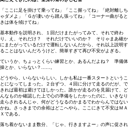
「ここに足を掛けて乗ってね」「ここ握ってね」「絶対離しち
ゃダメよ」「Ｇが凄いから踏ん張ってね」「コーナー曲がると
きは体を傾けてね」
基本動作を説明され、１回だけまたがってみて、それで終わ
り。え、それだけ？ それだけでいいのか？ そりゃまあ確か
にまたがっているだけで運転しないんだから、それ以上説明す
ることはないんだろうけど、簡単すぎて再び不安がよぎる。
ていうか、ちょっとくらい練習とか、あるんだよね？ 準備体
操とか、いらない？……。
どうやら、いらないらしい。しかも私は一番スタートというこ
とになってしまった。２台ずつ、４回に分けて走るのだが、で
きれば最初は避けてほしかった。誰かが走るのを見届けて、ど
んなものか確認した上で心の準備をしたかったのに、いきなり
走らされるんじゃ、何がどうなるのかまるでわからんではない
かね。さっきまでの余裕はどこへやら。ここにきて不安はＭＡ
Ｘである。
落ち着かないまま数分、「じゃ、行きますよー」の声に促され