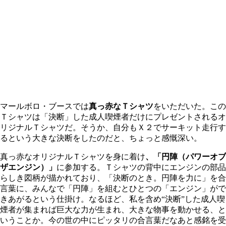
マールボロ・ブースでは
真っ赤なＴシャツ
をいただいた。この
Ｔシャツは「決断」した成人喫煙者だけにプレゼントされるオ
リジナルＴシャツだ。そうか、自分もＸ２でサーキット走行す
るという大きな決断をしたのだと、ちょっと感慨深い。
真っ赤なオリジナルＴシャツを身に着け
、「円陣（パワーオブ
ザエンジン）」
に参加する。Ｔシャツの背中にエンジンの部品
らしき図柄が描かれており、「決断のとき。円陣を力に」を合
言葉に、みんなで「円陣」を組むとひとつの「エンジン」がで
きあがるという仕掛け。なるほど、私を含め“決断”した成人喫
煙者が集まれば巨大な力が生まれ、大きな物事を動かせる、と
いうことか。今の世の中にピッタリの合言葉だなあと感銘を受