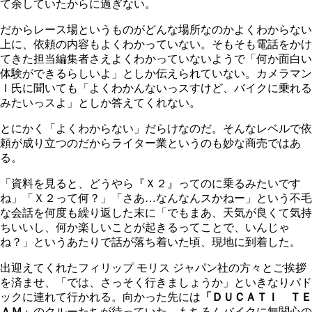
て余していたからに過ぎない。
だからレース場というものがどんな場所なのかよくわからない
上に、依頼の内容もよくわかっていない。そもそも電話をかけ
てきた担当編集者さえよくわかっていないようで「何か面白い
体験ができるらしいよ」としか伝えられていない。カメラマン
Ｉ氏に聞いても「よくわかんないっスすけど、バイクに乗れる
みたいっスよ」としか答えてくれない。
とにかく「よくわからない」だらけなのだ。そんなレベルで依
頼が成り立つのだからライター業というのも妙な商売ではあ
る。
「資料を見ると、どうやら『Ｘ２』ってのに乗るみたいです
ね」「Ｘ２って何？」「さあ…なんなんスかねー」という不毛
な会話を何度も繰り返した末に「でもまあ、天気が良くて気持
ちいいし、何か楽しいことが起きるってことで、いんじゃ
ね？」というあたりで話が落ち着いた頃、現地に到着した。
出迎えてくれたフィリップ モリス ジャパン社の方々とご挨拶
を済ませ、「では、さっそく行きましょうか」といきなりパド
ックに連れて行かれる。向かった先には
「ＤＵＣＡＴＩ ＴＥ
ＡＭ」
のクルーたちが待っていた。もちろんバイクに無関心の