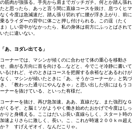
の筋肉が強張る。手先から肩までガッチガチ。何とか踏ん張れ
たと思ったら、あっと言う間に直線コースを抜け、息つくヒマ
なく今度は急減速だ。踏ん張り切れずに腰が浮き上がり、前に
乗るライダーの背中に体ごと押し付けられる。この逞（たく
ま）しい背中がなかったら、私の身体は前方にふっとばされて
いたに違いない。
「あ、ヨダレ出てる」
コーナーでは、マシンが傾くのに合わせて体の重心を移動さ
せ、曲がる方向に首を向ける…などと、今でこそ冷静に書いて
いるけれど、そのときはコースを把握する余裕などあるわけが
なく、マシンが傾いたときに「あ、そうかコーナーか」と気づ
き、「教わった通りにやんなきゃ」と思い出した頃にはもうコ
ーナーを抜けている、といった有様だ。
コーナーを抜け、再び急加速。ああ、直線だな、また強烈なＧ
がくるぞ、と脳ミソがようやく働き始めたおかげで今度はしっ
かりと身構える。ここはだいぶ長い直線らしく、スタート時の
加速よりさらに激しく、長い。こ、これが時速２００ｋｍ超え
か？ すげえぞオイ、なんだこりゃ。