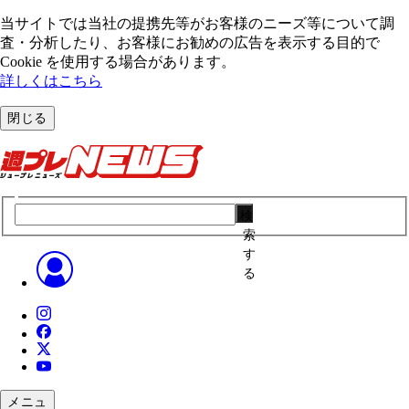
当サイトでは当社の提携先等がお客様のニーズ等について調
査・分析したり、お客様にお勧めの広告を表⽰する⽬的で
Cookie を使⽤する場合があります。
詳しくはこちら
閉じる
検
索
す
る
メニュ