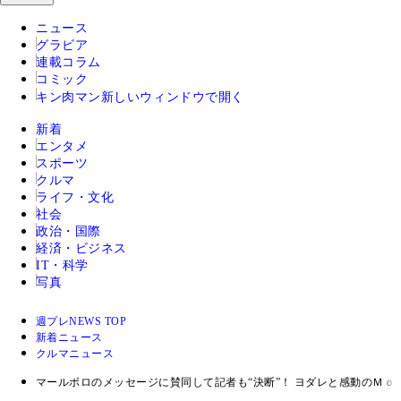
ニュース
グラビア
連載コラム
コミック
キン肉マン
新しいウィンドウで開く
新着
エンタメ
スポーツ
クルマ
ライフ・文化
社会
政治・国際
経済・ビジネス
IT・科学
写真
週プレNEWS TOP
新着ニュース
クルマニュース
マールボロのメッセージに賛同して記者も“決断”！ ヨダレと感動のＭ