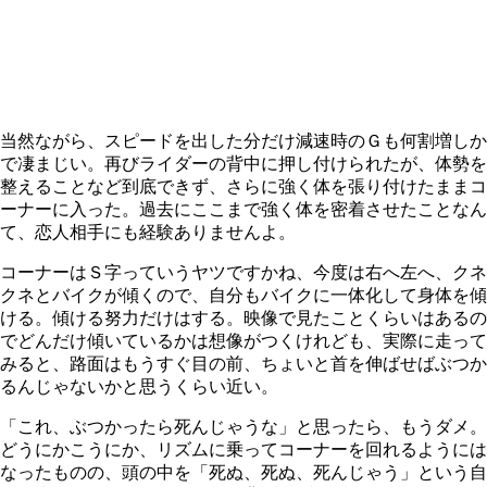
当然ながら、スピードを出した分だけ減速時のＧも何割増しか
で凄まじい。再びライダーの背中に押し付けられたが、体勢を
整えることなど到底できず、さらに強く体を張り付けたままコ
ーナーに入った。過去にここまで強く体を密着させたことなん
て、恋人相手にも経験ありませんよ。
コーナーはＳ字っていうヤツですかね、今度は右へ左へ、クネ
クネとバイクが傾くので、自分もバイクに一体化して身体を傾
ける。傾ける努力だけはする。映像で見たことくらいはあるの
でどんだけ傾いているかは想像がつくけれども、実際に走って
みると、路面はもうすぐ目の前、ちょいと首を伸ばせばぶつか
るんじゃないかと思うくらい近い。
「これ、ぶつかったら死んじゃうな」と思ったら、もうダメ。
どうにかこうにか、リズムに乗ってコーナーを回れるようには
なったものの、頭の中を「死ぬ、死ぬ、死んじゃう」という自