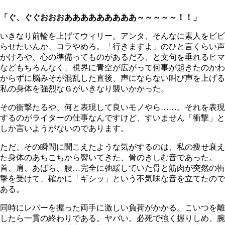
「ぐ、ぐぐおおおあああああああああ～～～～～！！」
いきなり前輪を上げてウィリー。アンタ、そんなに素人をビビ
らせたいんか、コラやめろ。「行きますよ」のひと言くらい声
かけろや、心の準備ってものがあるだろ、と文句を垂れるヒマ
などもちろんなく、視界に青空が広がって何事が起きたのかわ
からずに脳みそが混乱した直後、声にならない叫び声を上げる
私の身体を強烈なＧがいきなり襲いかかった。
その衝撃たるや、何と表現して良いモノやら……。それを表現
するのがライターの仕事なんですけど、すいません「衝撃」と
しか言いようがないのであります。
ただ、その瞬間に聞こえたような気がするのは、私の痩せ衰え
た身体のあちこちから響いてきた、骨のきしむ音であった。
首、肩、あばら、腰…完全に弛緩していた骨と筋肉が突然の衝
撃を受けて、確かに「ギシッ」という不気味な音を立てたので
ある。
同時にレバーを握った両手に激しい負荷がかかる。こいつを離
したら一貫の終わりである。ヤバい。必死で強く握りしめ、腕