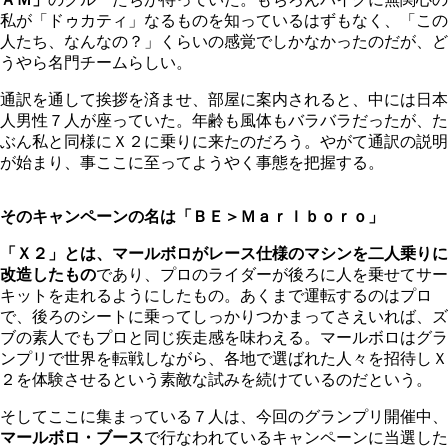
私が「ドゥカティ」なるものを知っているはずもなく、「この
人たち、なんなの？」くらいの感覚でしかなかったのだが、ど
うやら名門チームらしい。
通訳を通して挨拶を済ませ、部屋に案内されると、中には日本
人男性７人が座っていた。年齢も風体もバラバラだったが、た
ぶん私と同様にＸ２に乗りに来たのだろう。やがて通訳の説明
が始まり、事ここに至ってようやく事態を把握する。
そのキャンペーンの名は「ＢＥ＞Ｍａｒｌｂｏｒｏ」
「Ｘ２」とは、マールボロがレース仕様のマシンを二人乗りに
改造したもの
であり、プロのライダーが後ろに人を乗せてサー
キットを走れるようにしたもの。あくまで運転するのはプロ
で、後ろのシートに乗ってしっかりつかまってさえいれば、ズ
ブの素人でもプロと同じ疾走感を味わえる。マールボロはグラ
ンプリで世界を転戦しながら、各地で選ばれた人々を招待しＸ
２を体験させるという素敵な試みを続けているのだという。
そしてここに集まっている７人は、今回のグランプリ開催中、
マールボロ・ブース
で行なわれているキャンペーンに当選した