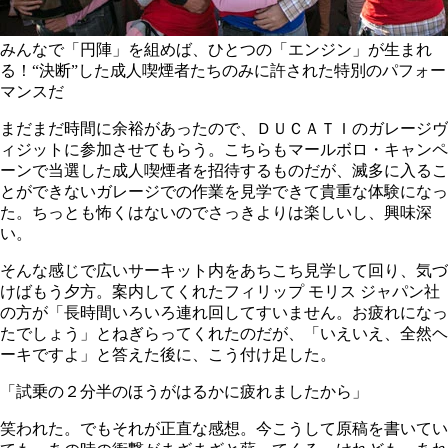
みんなで「円陣」を組めば、ひとつの「エンジン」が生まれ
る！“決断”した成人喫煙者たちのみに許された特別のパフォー
マンスだ
まだまだ時間に余裕があったので、ＤＵＣＡＴＩのガレージヴ
ィジットに参加させてもらう。こちらもマールボロ・キャンペ
ーンで当選した成人喫煙者を招待するものだが、滅多に入るこ
とができないガレージでの作業を見学できて貴重な体験になっ
た。ちっとも怖くはないのでさっきよりは楽しいし、興味深
い。
そんな感じで広いサーキット内をあちこち見学して回り、気づ
けばもう夕方。案内してくれたフィリップ モリス ジャパン社
の方が「長時間いろいろ連れ回してすいません。お疲れになっ
たでしょう」とねぎらってくれたのだが、「いえいえ、全然ヘ
ーキですよ」と答えた後に、こう付け足した。
「試乗の２分半のほうがはるかに疲れましたから」
笑われた。でもそれが正直な感想。今こうして原稿を書いてい