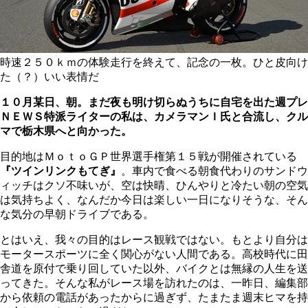
時速２５０ｋｍの体験走行を終えて、記念の一枚。ひと皮向け
た（？）いい表情だ
１０月某日、朝。まだ夜も明け切らぬうちに自宅を出た週プレ
ＮＥＷＳ特派ライターの私は、カメラマンＩ氏と合流し、クル
マで栃木県へと向かった。
目的地はＭｏｔｏＧＰ世界選手権第１５戦が開催されている
『ツインリンクもてぎ』
。車内で食べる朝食代わりのサンドウ
ィッチはクソ不味いが、空は快晴、ひんやりと冷たい朝の空気
は気持ちよく、なんだか今日は楽しい一日になりそうな、そん
な気分の早朝ドライブである。
とはいえ、我々の目的はレース観戦ではない。もとより自分は
モータースポーツに全く関心がない人間である。高校時代に田
舎道を原付で乗り回していた以外、バイクとは無縁の人生を送
ってきた。そんな私がレース場を訪れたのは、一昨日、編集部
から依頼の電話があったからに過ぎず、たまたま週末ヒマを持