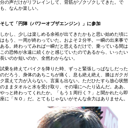
分の声だけがリフレインして、背筋がゾクゾクしてきた。で
も、なんか楽しい。
そして「円陣（パワーオブザエンジン）」に参加
しかし、少しは楽しめる余裕が出てきたかもと思い始めた頃に
はもう、一周が終わっていた。およそ２分半。一瞬の出来事で
ある。終わってみれば一瞬だと思えるだけで、乗っている間は
この恐怖が永遠に続くかと感じていたのであるから、いったい
長いのか短いのか、全然わからない。
試乗を終えてバイクを降りた時、ずっと緊張しっぱなしだった
のだろう、身体のあちこちが痛く、息も絶え絶え、膝はガクガ
ク震えて力が入らない。言葉も出ない。ただひたすら放心状態
のままタオルと水を受け取り、その場にへたり込んだ。ああ、
やっと終わってくれたか。「もう１周行く？」と聞かれたら即
座に「ＮＯ」だ。とてもじゃないがそんな余力はありません。