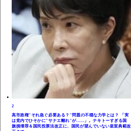
2
高市政権"それ急ぐ必要ある？"問題の不穏な力学とは？ 「実
は党内でひそかに"サナエ離れ"が......」。テキトーすぎる国
旗損壊罪＆国民投票法改正に、国民が望んでいない皇室典範改