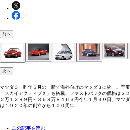
前へ
マツダ３ 昨年５月の一新で海外向けのマツダ３に
ＣＸ－５ マツダの新世代商品群第１弾が、２０１
オザワが何度も取材しているマツダの藤原清志副社
次へ
一。至宝「スカイアクティブＸ」も搭載。ファスト
２月に発売されたこの初代ＣＸ－５。世界約１２０
昨年１１月の決算説明会では「マツダ地獄はなくな
クの価格は２２２万１３８９円～３６８万８４６３
で累計１４０万台以上を販売して話題を呼んだ
た」と終息宣言
クロノス カペラの後継車として１９９１年デビュ
ユーノスロードスター 初代ロードスターは１９８
コスモスポーツ 世界で初めてロータリーエンジン
ボンゴフレンディ ルーフがテントになる超個性派
リアサスはマルチリンク式で運動性能はギンギン
ファミリア １９８０年６月に登場した５代目ファ
マツダ３ 昨年５月の一新で海外向けのマツダ３に統一。至宝
９月に販売開始すると、世界中で人気爆発。累計生
載した量産車「コスモスポーツ」は、１９６７年５
ンゴフレンディは１９９５年から２００６年まで発
ア。電動サンルーフが標準装備された「赤のＸＧ」
「スカイアクティブＸ」も搭載。ファストバックの価格は２２
数は１００万台を軽く突破している
発売。大きな話題を集めた
れた
者を中心に大ヒット
２万１３８９円～３６８万８４６３円今年１月３０日、マツダ
は１９２０年の創立から１００周年...
この記事を読む