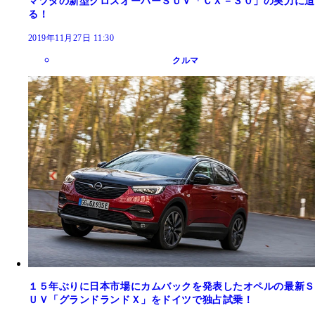
マツダの新型クロスオーバーＳＵＶ「ＣＸ－３０」の実力に迫
る！
2019年11月27日 11:30
クルマ
１５年ぶりに日本市場にカムバックを発表したオペルの最新Ｓ
ＵＶ「グランドランドＸ」をドイツで独占試乗！