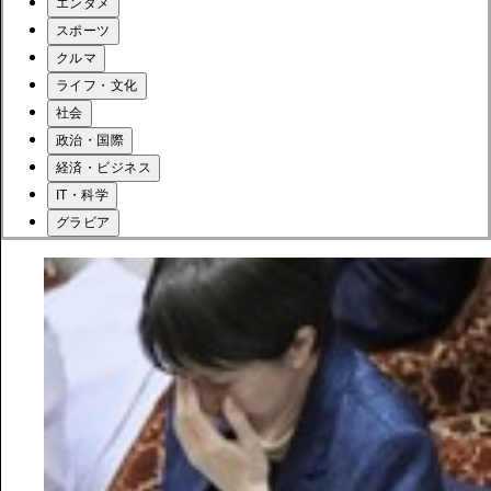
エンタメ
スポーツ
クルマ
ライフ・文化
社会
政治・国際
経済・ビジネス
IT・科学
グラビア