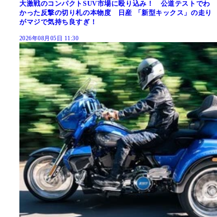
大激戦のコンパクトSUV市場に殴り込み！ 公道テストでわ
かった反撃の切り札の本物度 日産 「新型キックス」の走り
がマジで気持ち良すぎ！
2026年08月05日 11:30