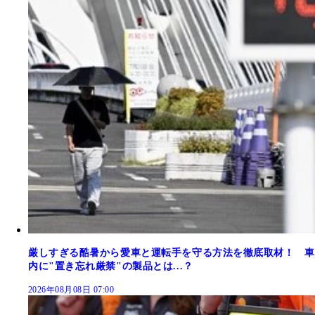
厳しすぎる酷暑から愛車と運転手を守る方法を徹底取材！ 車
内に"置き忘れ厳禁"の製品とは...？
2026年08月08日 07:00