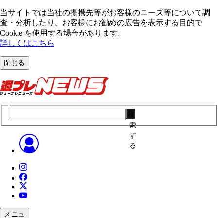
当サイトでは当社の提携先等がお客様のニーズ等について調
査・分析したり、お客様にお勧めの広告を表⽰する⽬的で
Cookie を使⽤する場合があります。
詳しくはこちら
閉じる
検
索
す
る
メニュ