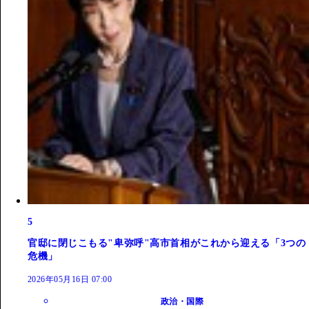
5
官邸に閉じこもる"卑弥呼"高市首相がこれから迎える「3つの
危機」
2026年05月16日 07:00
政治・国際