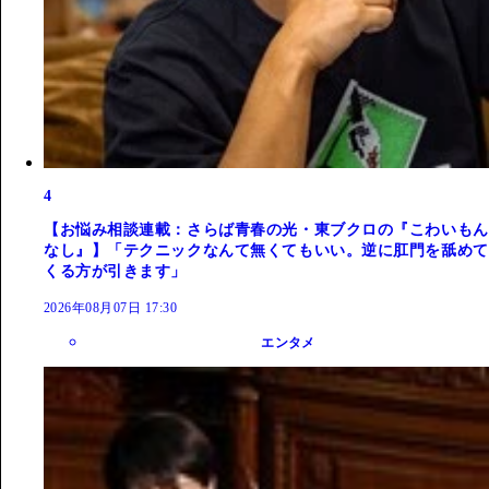
4
【お悩み相談連載：さらば青春の光・東ブクロの『こわいもん
なし』】「テクニックなんて無くてもいい。逆に肛門を舐めて
くる方が引きます」
2026年08月07日 17:30
エンタメ