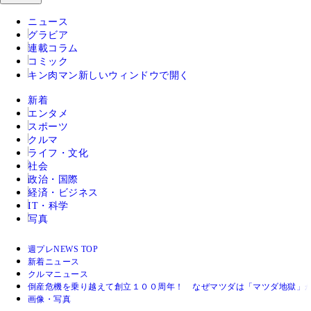
ニュース
グラビア
連載コラム
コミック
キン肉マン
新しいウィンドウで開く
新着
エンタメ
スポーツ
クルマ
ライフ・文化
社会
政治・国際
経済・ビジネス
IT・科学
写真
週プレNEWS TOP
新着ニュース
クルマニュース
倒産危機を乗り越えて創立１００周年！ なぜマツダは「マツダ地獄」
画像・写真