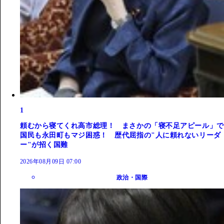
1
頼むから寝てくれ高市総理！ まさかの「寝不足アピール」で
国民も永田町もマジ困惑！ 歴代屈指の"人に頼れないリーダ
ー"が招く国難
2026年08月09日 07:00
政治・国際