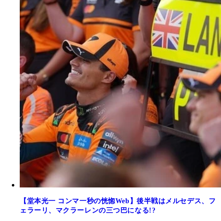
【堂本光一 コンマ一秒の恍惚Web】後半戦はメルセデス、フ
ェラーリ、マクラーレンの三つ巴になる!?