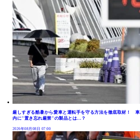
厳しすぎる酷暑から愛車と運転手を守る方法を徹底取材！ 車
内に"置き忘れ厳禁"の製品とは...？
2026年08月08日 07:00