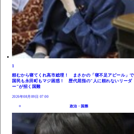
1
頼むから寝てくれ高市総理！ まさかの「寝不足アピール」で
国民も永田町もマジ困惑！ 歴代屈指の"人に頼れないリーダ
ー"が招く国難
2026年08月09日 07:00
政治・国際