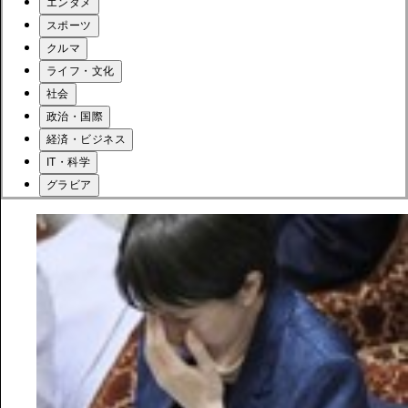
エンタメ
スポーツ
クルマ
ライフ・文化
社会
政治・国際
経済・ビジネス
IT・科学
グラビア