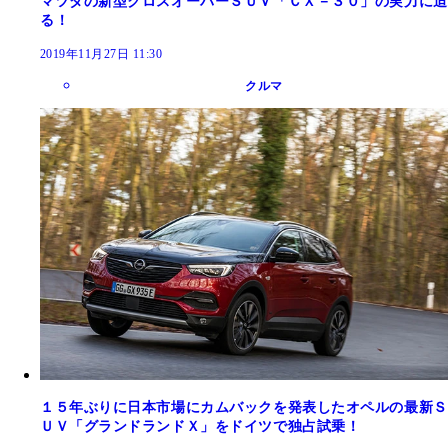
マツダの新型クロスオーバーＳＵＶ「ＣＸ－３０」の実力に迫
る！
2019年11月27日 11:30
クルマ
１５年ぶりに日本市場にカムバックを発表したオペルの最新Ｓ
ＵＶ「グランドランドＸ」をドイツで独占試乗！