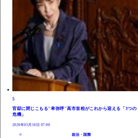
5
官邸に閉じこもる"卑弥呼"高市首相がこれから迎える「3つの
危機」
2026年05月16日 07:00
政治・国際