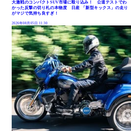
大激戦のコンパクトSUV市場に殴り込み！ 公道テストでわ
かった反撃の切り札の本物度 日産 「新型キックス」の走り
がマジで気持ち良すぎ！
2026年08月05日 11:30