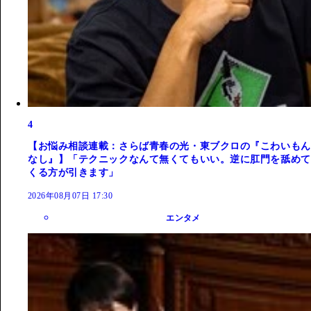
4
【お悩み相談連載：さらば青春の光・東ブクロの『こわいもん
なし』】「テクニックなんて無くてもいい。逆に肛門を舐めて
くる方が引きます」
2026年08月07日 17:30
エンタメ