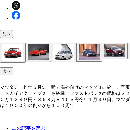
前へ
マツダ３ 昨年５月の一新で海外向けのマツダ３に
ＣＸ－５ マツダの新世代商品群第１弾が、２０１
オザワが何度も取材しているマツダの藤原清志副社
次へ
一。至宝「スカイアクティブＸ」も搭載。ファスト
２月に発売されたこの初代ＣＸ－５。世界約１２０
昨年１１月の決算説明会では「マツダ地獄はなくな
クの価格は２２２万１３８９円～３６８万８４６３
で累計１４０万台以上を販売して話題を呼んだ
た」と終息宣言
クロノス カペラの後継車として１９９１年デビュ
ユーノスロードスター 初代ロードスターは１９８
コスモスポーツ 世界で初めてロータリーエンジン
ボンゴフレンディ ルーフがテントになる超個性派
リアサスはマルチリンク式で運動性能はギンギン
ファミリア １９８０年６月に登場した５代目ファ
マツダ３ 昨年５月の一新で海外向けのマツダ３に統一。至宝
９月に販売開始すると、世界中で人気爆発。累計生
載した量産車「コスモスポーツ」は、１９６７年５
ンゴフレンディは１９９５年から２００６年まで発
ア。電動サンルーフが標準装備された「赤のＸＧ」
「スカイアクティブＸ」も搭載。ファストバックの価格は２２
数は１００万台を軽く突破している
発売。大きな話題を集めた
れた
者を中心に大ヒット
２万１３８９円～３６８万８４６３円今年１月３０日、マツダ
は１９２０年の創立から１００周年...
この記事を読む