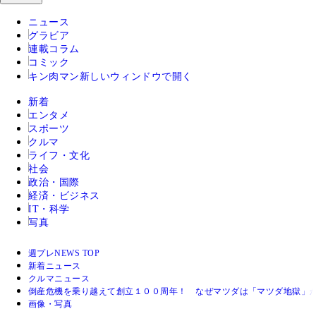
ニュース
グラビア
連載コラム
コミック
キン肉マン
新しいウィンドウで開く
新着
エンタメ
スポーツ
クルマ
ライフ・文化
社会
政治・国際
経済・ビジネス
IT・科学
写真
週プレNEWS TOP
新着ニュース
クルマニュース
倒産危機を乗り越えて創立１００周年！ なぜマツダは「マツダ地獄」
画像・写真