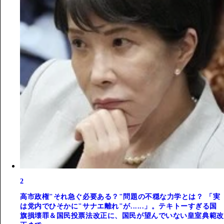
2
高市政権"それ急ぐ必要ある？"問題の不穏な力学とは？ 「実
は党内でひそかに"サナエ離れ"が......」。テキトーすぎる国
旗損壊罪＆国民投票法改正に、国民が望んでいない皇室典範改