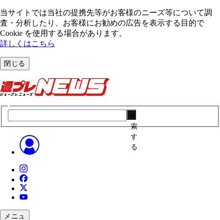
当サイトでは当社の提携先等がお客様のニーズ等について調
査・分析したり、お客様にお勧めの広告を表⽰する⽬的で
Cookie を使⽤する場合があります。
詳しくはこちら
閉じる
検
索
す
る
メニュ