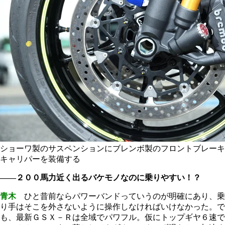
ショーワ製のサスペンションにブレンボ製のフロントブレーキ
キャリパーを装備する
――２００馬力近く出るバケモノなのに乗りやすい！？
青木
ひと昔前ならパワーバンドっていうのが明確にあり、乗
り手はそこを外さないように操作しなければいけなかった。で
も、最新ＧＳＸ－Ｒは全域でパワフル。仮にトップギヤ６速で