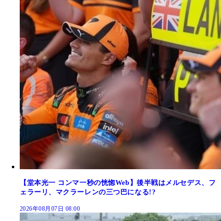
【堂本光一 コンマ一秒の恍惚Web】後半戦はメルセデス、フ
ェラーリ、マクラーレンの三つ巴になる!?
2026年08月07日 08:00