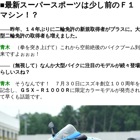
■最新スーパースポーツは少し前のＦ１
マシン！？
――昨年、１４年ぶりに二輪免許の新規取得者がプラスに。大
型二輪免許の取得者も増えました。
青木
（拳を突き上げて）これから空前絶後のバイクブーム到
来ですよぉぉぉ！
――（無視して）なんか大型バイクに注目のモデルが続々登場
らしいスね？
青木
そうなんです！ ７月３０日にスズキ創立１００周年を
記念し、
ＧＳＸ－Ｒ１０００Ｒ
に限定カラーモデルが発売され
て早くも話題です。