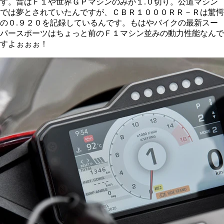
す。昔はＦ１や世界ＧＰマシンのみが１.０切り。公道マシン
では夢とされていたんですが、ＣＢＲ１０００ＲＲ－Ｒは驚愕
の０.９２０を記録しているんです。もはやバイクの最新スー
パースポーツはちょっと前のＦ１マシン並みの動力性能なんで
すよぉぉぉ！