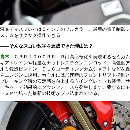
液晶ディスプレイは５インチのフルカラー。最新の電子制御シ
ステムをサクサク操作できる
――そんなスゴい数字を達成できた理由は？
青木
ＣＢＲ１０００ＲＲ－Ｒは高回転化を実現するセミカム
ギアトレインや軽量なナットレスチタンコンロッド、高強度ア
ルミ鍛造ピストン、ＤＬＣコーティングカムシャフトなどを直
４エンジンに採用。カウルには加速時のフロントリフト抑制と
ブレーキング時の安定感を向上するウイングレットも装備。サ
ーキットで効果的にダウンフォースを発生します。要するにモ
トＧＰで培った最新の技術がブッ込まれている。