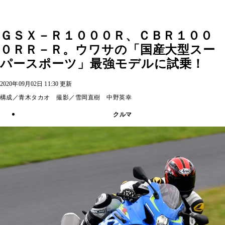
ＧＳＸ－Ｒ１０００Ｒ、ＣＢＲ１００
０ＲＲ－Ｒ。ウワサの「国産大型スー
パースポーツ」最強モデルに試乗！
2020年09月02日 11:30 更新
構成／青木タカオ 撮影／雪岡直樹 中野英幸
クルマ