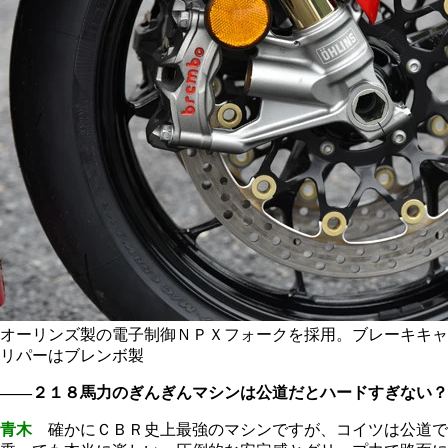
オーリンズ製の電子制御ＮＰＸフォークを採用。ブレーキキャ
リパーはブレンボ製
――２１８馬力のぎんぎんマシンは公道だとハードすぎない？
青木
確かにＣＢＲ史上最強のマシンですが、コイツは公道で