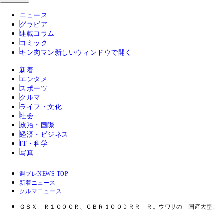
ニュース
グラビア
連載コラム
コミック
キン肉マン
新しいウィンドウで開く
新着
エンタメ
スポーツ
クルマ
ライフ・文化
社会
政治・国際
経済・ビジネス
IT・科学
写真
週プレNEWS TOP
新着ニュース
クルマニュース
ＧＳＸ－Ｒ１０００Ｒ、ＣＢＲ１０００ＲＲ－Ｒ。ウワサの「国産大型