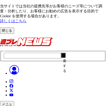
当サイトでは当社の提携先等がお客様のニーズ等について調
査・分析したり、お客様にお勧めの広告を表⽰する⽬的で
Cookie を使⽤する場合があります。
詳しくはこちら
閉じる
検
索
す
る
メニュ