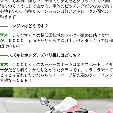
乗っても本当に楽しい。圧倒的な安定感とグリップ力で路面に
張りつくようにして曲がる。車体のピッチングが少なめで乗り
心地もいい。前後サスペンションは短いストロークの間でよく
動きます。
――エンジンはどうです？
青木
走りだすときの超低回転域のトルクが薄めに感じます
が、６０００ｒｐｍあたりからの吹け上がりとダッシュ力は強
烈そのもの！
――スズキとホンダ、ズバリ推しはどっち？
青木
１０００ｃｃのスーパースポーツはエキスパートライダ
ーがたどり着く、かなりとがったクラスです。オラオラ乗って
ヒィヒィ言わせたいならＧＳＸ－Ｒ。超最先端のライディング
希望ならＣＢＲ！