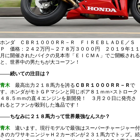
ホンダ ＣＢＲ１０００ＲＲ－Ｒ ＦＩＲＥＢＬＡＤＥ／Ｓ
Ｐ 価格：２４２万円～２７８万３０００円 ２０１９年１１
月に開催されたバイクの見本市「ＥＩＣＭＡ」でご開帳される
と、世界中の男たちが大コーフン！
――続いての注目は？
青木
最高出力２１８馬力を誇る
ＣＢＲ１０００ＲＲ－Ｒ
で
す。ホンダがモトＧＰマシンと同じボア８１ｍｍ×ストローク
４８.５ｍｍの直４エンジンを新開発！ ３月２０日に発売さ
れるとファンが殺到した逸品です！
――ちなみに２１８馬力って世界最強なんスか？
青木
違います。現行モデルで最強はスーパーチャージャー付
きのカワサキニンジャＨ２カーボンが２３１馬力でトップ。続