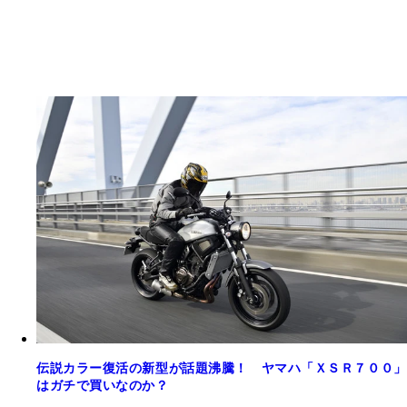
伝説カラー復活の新型が話題沸騰！ ヤマハ「ＸＳＲ７００」
はガチで買いなのか？