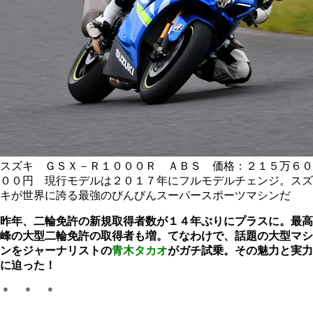
スズキ ＧＳＸ－Ｒ１０００Ｒ ＡＢＳ 価格：２１５万６０
００円 現行モデルは２０１７年にフルモデルチェンジ。スズ
キが世界に誇る最強のびんびんスーパースポーツマシンだ
昨年、二輪免許の新規取得者数が１４年ぶりにプラスに。最高
峰の大型二輪免許の取得者も増。てなわけで、話題の大型マシ
ンをジャーナリストの
青木タカオ
がガチ試乗。その魅力と実力
に迫った！
＊ ＊ ＊