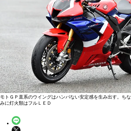
モトＧＰ直系のウイングはハンパない安定感を生み出す。ちな
みに灯火類はフルＬＥＤ