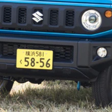
００～２０８万８９００円 ベストグレード：標準 値引き目
。９７０ｋｇの軽量ボディと６速ＭＴの組み合わせは、マジで