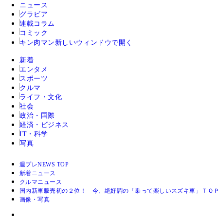
ニュース
グラビア
連載コラム
コミック
キン肉マン
新しいウィンドウで開く
新着
エンタメ
スポーツ
クルマ
ライフ・文化
社会
政治・国際
経済・ビジネス
IT・科学
写真
週プレNEWS TOP
新着ニュース
クルマニュース
国内新車販売初の２位！ 今、絶好調の「乗って楽しいスズキ車」ＴＯ
画像・写真