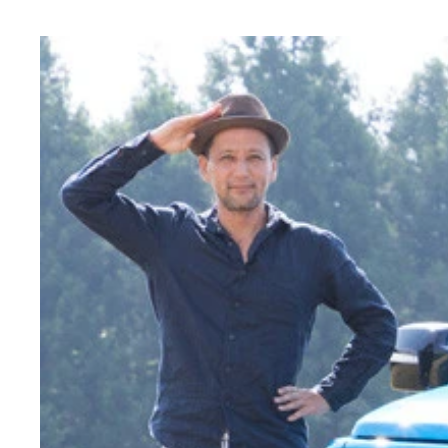
【第１位】ジムニー 価格：１４８万５０００～１
ンジを受けたのは２０１８年。直線基調の塊感のあ
【第３位】ハスラー 価格：１３６万５１００～１
ルは２０１９年に登場した２代目だ。初代は爆発的