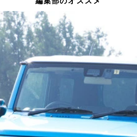
編集部のオススメ
８７万５５００円 ベストグレード：ＸＣ 値引き目標額：４
るデザインと、ラダーフレームを採用する本格派に注文が殺到
８２万３８００円 ベストグレード：ハイブリッド Ｘターボ
な人気を誇り、納車待ちが続いたほど。先進安全装備も充実し