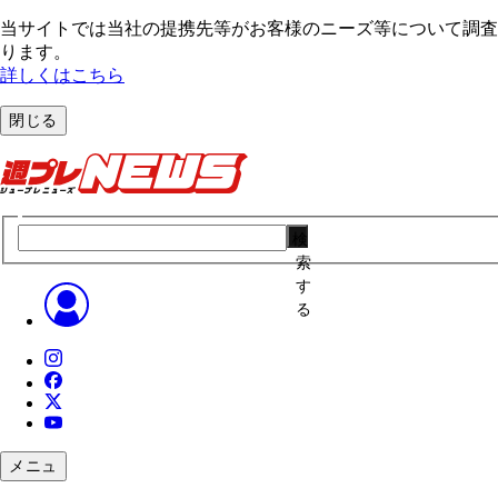
当サイトでは当社の提携先等がお客様のニーズ等について調査・
ります。
詳しくはこちら
閉じる
検
索
す
る
メニュ