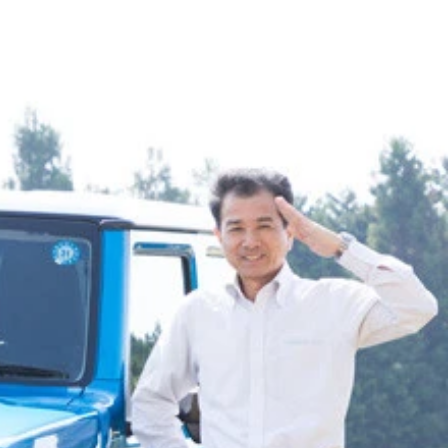
万円 リセールバリュー：Ａランク ２０年ぶりのフルモデル
。販売店いわく「納期は最短で１年以内」
 値引き目標額：８万円 リセールバリュー：Ｂランク 現行
ている