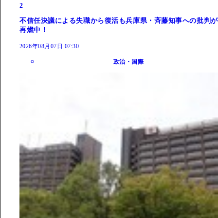
2
不信任決議による失職から復活も兵庫県・斉藤知事への批判が
再燃中！
2026年08月07日 07:30
政治・国際