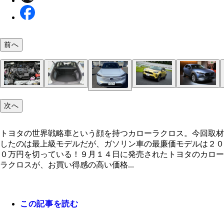
前へ
トヨタの世界戦略車という顔を持つカローラクロス
トヨタ「カローラクロス」価格：１９９万９０００
ボディサイズは全長４４９０㎜×全幅１８２５㎜×
カローラクロスは正統派なＳＵＶらしく、前後やホ
全グレードに電動パーキングブレーキを採用してい
今回試乗したのは１．８Ｌハイブリッドモデル。ほ
後席使用時のラゲッジ容量は４８７Ｌ。クラストッ
トヨタ「ヤリスクロス」価格：１７９万８０００～
マツダ「ＣＸ－３０」価格：２３９万２５００～３
日産「キックス」価格：２７５万９９００～３１１
次へ
回取材したのは最上級モデルだが、ガソリン車の最
１９万９０００円、発売：２０２１年９月、値引き
６２０㎜。最小回転半径は５．２ｍ。４ＷＤも用意
ルアーチにクラッディングパネルが配置されている
上級グレードはデジタルメーターが標準となる
１．８Ｌの直４ガソリンエンジンも用意されている
広さを実現している。使い勝手は抜群だ
１万５０００円、発売：２０２０年８月、値引き：
万３６００円、発売：２０１９年９月、値引き：８
１００円、発売：２０２０年６月、値引き：１０万
リアシートは大人がしっかり座れるスペースが確保
ホンダ「ヴェゼル」価格：２２７万９２００～３２
モデルは２００万円を切っている！！
万円、リセールバリュー：Ｂ、日本仕様のフロント
万円、リセールバリュー：Ｂ。日本で最も売れてい
円、リセールバリュー：Ｂ。内装のプレミアム感は
リセールバリュー：Ｂ。日産自慢のｅ－ＰＯＷＥＲ
ている。頭上空間にも余裕がある
８９００円、発売：２０２１年４月、値引き：１０
クは大型グリルが特徴的。実際、目にするとけっこ
がトヨタ・ヤリス。そのＳＵＶがヤリスクロスだ。
追随を許さない。マツダらしいスポーティな走りも
車に採用したのがキックスだ。その電動感の強い走
トヨタの世界戦略車という顔を持つカローラクロス。今回取材
円、リセールバリュー：Ｂ。初代の世界累計は３８
力のある顔面に仕上がっている。ヘッドライトはＬ
ス譲りの走りの良さと燃費はクラストップ
的だ。エンジンはガソリンとディーゼルを用意
加速力に優れ、静粛性もすこぶる高い
したのは最上級モデルだが、ガソリン車の最廉価モデルは２０
台以上を誇るＳＵＶの絶対王者。その２代目となる
０万円を切っている！９月１４日に発売されたトヨタのカロー
モデルは圧倒的な上質さと室内の広さを誇る
ラクロスが、お買い得感の高い価格...
この記事を読む