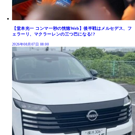
【堂本光一 コンマ一秒の恍惚Web】後半戦はメルセデス、フ
ェラーリ、マクラーレンの三つ巴になる!?
2026年08月07日 08:00