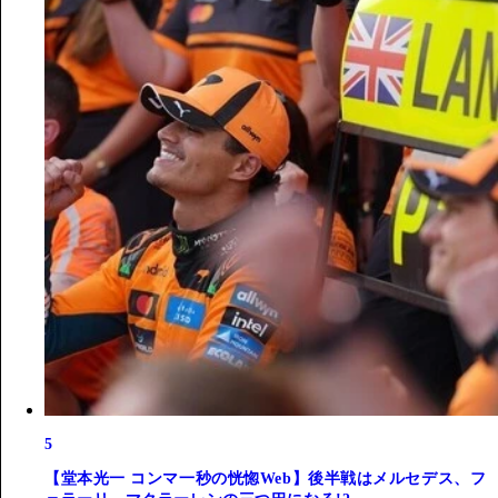
5
【堂本光一 コンマ一秒の恍惚Web】後半戦はメルセデス、フ