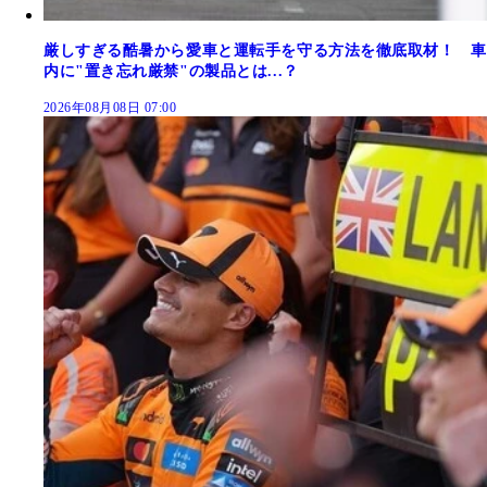
厳しすぎる酷暑から愛車と運転手を守る方法を徹底取材！ 車
内に"置き忘れ厳禁"の製品とは...？
2026年08月08日 07:00