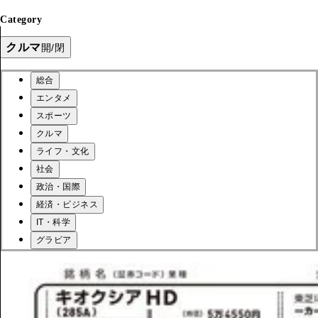
Category
クルマ
開/閉
総合
エンタメ
スポーツ
クルマ
ライフ・文化
社会
政治・国際
経済・ビジネス
IT・科学
グラビア