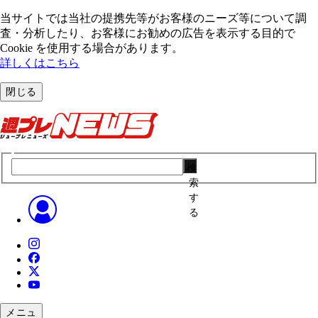
当サイトでは当社の提携先等がお客様のニーズ等について調
査・分析したり、お客様にお勧めの広告を表⽰する⽬的で
Cookie を使⽤する場合があります。
詳しくはこちら
閉じる
検
索
す
る
メニュ