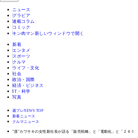
ニュース
グラビア
連載コラム
コミック
キン肉マン
新しいウィンドウで開く
新着
エンタメ
スポーツ
クルマ
ライフ・文化
社会
政治・国際
経済・ビジネス
IT・科学
写真
週プレNEWS TOP
新着ニュース
クルマニュース
"漢"カワサキの女性新社長が語る「販売戦略」と「電動化」と「Ｚ６５