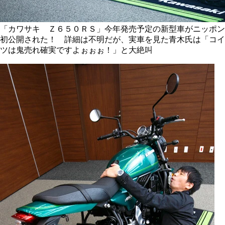
「カワサキ Ｚ６５０ＲＳ」今年発売予定の新型車がニッポン
初公開された！ 詳細は不明だが、実車を見た青木氏は「コイ
ツは鬼売れ確実ですよぉぉぉ！」と大絶叫