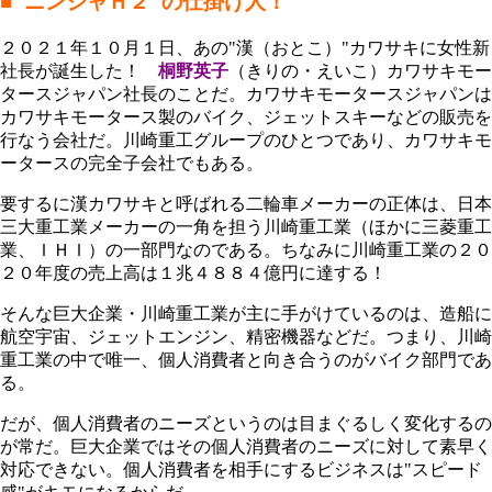
■"ニンジャＨ２"の仕掛け人！
２０２１年１０月１日、あの"漢（おとこ）"カワサキに女性新
社長が誕生した！
桐野英子
（きりの・えいこ）
カワサキモー
タースジャパン社長のことだ。カワサキモータースジャパンは
カワサキモータース製のバイク、ジェットスキーなどの販売を
行なう会社だ。川崎重工グループのひとつであり、カワサキモ
ータースの完全子会社でもある。
要するに漢カワサキと呼ばれる二輪車メーカーの正体は、日本
三大重工業メーカーの一角を担う川崎重工業（ほかに三菱重工
業、ＩＨＩ）の一部門なのである。ちなみに川崎重工業の２０
２０年度の売上高は１兆４８８４億円に達する！
そんな巨大企業・川崎重工業が主に手がけているのは、造船に
航空宇宙、ジェットエンジン、精密機器などだ。つまり、川崎
重工業の中で唯一、個人消費者と向き合うのがバイク部門であ
る。
だが、個人消費者のニーズというのは目まぐるしく変化するの
が常だ。巨大企業ではその個人消費者のニーズに対して素早く
対応できない。個人消費者を相手にするビジネスは"スピード