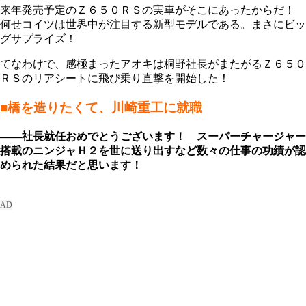
来年発売予定のＺ６５０ＲＳの実車がそこにあったからだ！
何せコイツは世界中が注目する新型モデルである。まさにビッ
グサプライズ！
てなわけで、感極まったアオキは桐野社長がまたがるＺ６５０
ＲＳのリアシートに飛び乗り直撃を開始した！
■橋を造りたくて、川崎重工に就職
――社長就任おめでとうございます！ スーパーチャージャー
搭載のニンジャＨ２を世に送り出すなど数々の仕事の功績が認
められた結果だと思います！