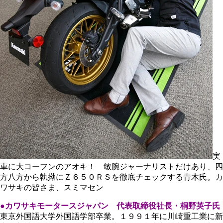
実
車に大コーフンのアオキ！ 敏腕ジャーナリストだけあり、四
方八方から執拗にＺ６５０ＲＳを徹底チェックする青木氏。カ
ワサキの皆さま、スミマセン
●カワサキモータースジャパン 代表取締役社長・桐野英子氏
東京外国語大学外国語学部卒業。１９９１年に川崎重工業に新