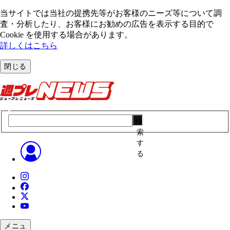
当サイトでは当社の提携先等がお客様のニーズ等について調
査・分析したり、お客様にお勧めの広告を表⽰する⽬的で
Cookie を使⽤する場合があります。
詳しくはこちら
閉じる
検
索
す
る
メニュ