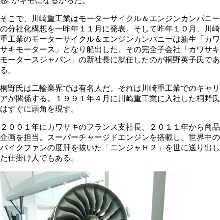
感"がキモになるからだ。
そこで、川崎重工業はモーターサイクル＆エンジンカンパニー
の分社化構想を一昨年１１月に発表。そして昨年１０月、川崎
重工業のモーターサイクル＆エンジンカンパニーは新生「カワ
サキモータース」となり船出した。その完全子会社「カワサキ
モータースジャパン」の新社長に就任したのが桐野英子氏であ
る。
桐野氏は二輪業界では有名人だ。それは川崎重工業でのキャリ
アが関係する。１９９１年４月に川崎重工業に入社した桐野氏
はすぐに頭角を現す。
２００１年にカワサキのフランス支社長、２０１１年から商品
企画を担当。スーパーチャージドエンジンを搭載し、世界中の
バイクファンの度肝を抜いた「ニンジャＨ２」を世に送り出し
た仕掛け人でもある。