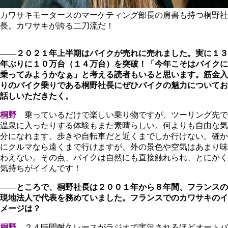
カワサキモータースのマーケティング部長の肩書も持つ桐野社
長。カワサキが誇る二刀流だ！
――２０２１年上半期はバイクが売れに売れました。実に１３
年ぶりに１０万台（１４万台）を突破！「今年こそはバイクに
乗ってみようかなぁ」と考える読者もいると思います。筋金入
りのバイク乗りである桐野社長にぜひバイクの魅力についてお
話しいただきたく。
桐野
乗っているだけで楽しい乗り物ですが、ツーリング先で
温泉に入ったりする体験もまた素晴らしい。何よりも自由な気
分になれます。歩きや自転車だと近くまでしか行けない。確か
にクルマなら遠くまで行けますが、外の景色や空気はあまり味
わえない。その点、バイクは自然にも直接触れられ、とにかく
気持ちがイイんです！
――ところで、桐野社長は２００１年から８年間、フランスの
現地法人で代表を務めていました。フランスでのカワサキのイ
メージは？
桐野
２４時間耐久レースがラジオで実況されるほどオートバ