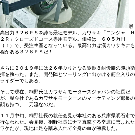
最
高出力３２６ＰＳを誇る最狂モデル、カワサキ「ニンジャ Ｈ
２Ｒ」クローズドコース専用モデル。価格は ６０５万円
（！）で、受注生産となっている。最高出力は漢カワサキにも
程がある３２６ＰＳだ！
さらに２０１９年には２６年ぶりとなる鈴鹿８耐優勝の陣頭指
揮を執った。また、開発陣とツーリングに出かける筋金入りの
ライダーでもある。
そして現在、桐野氏はカワサキモータースジャパンの社長だ
が、親会社であるカワサキモータースのマーケティング部長の
顔も持つ、二刀流なのだ。
１１月中旬、桐野社長の就任会見が本社のある兵庫県明石市で
行なわれた。会見後、桐野社長にナマ直撃する幸運に恵まれた
ワケだが、現地に足を踏み入れて全身の血が沸騰した。