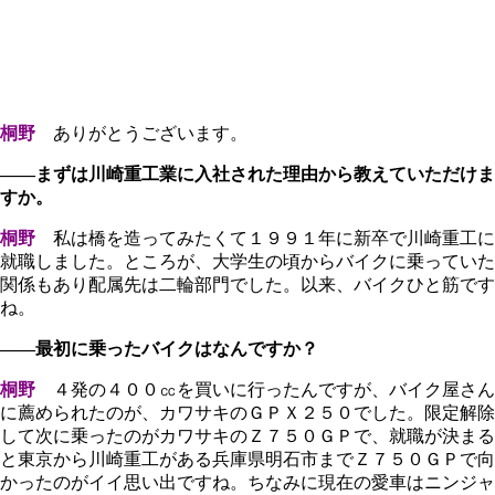
桐野
ありがとうございます。
――まずは川崎重工業に入社された理由から教えていただけま
すか。
桐野
私は橋を造ってみたくて１９９１年に新卒で川崎重工に
就職しました。ところが、大学生の頃からバイクに乗っていた
関係もあり配属先は二輪部門でした。以来、バイクひと筋です
ね。
――最初に乗ったバイクはなんですか？
桐野
４発の４００㏄を買いに行ったんですが、バイク屋さん
に薦められたのが、カワサキのＧＰＸ２５０でした。限定解除
して次に乗ったのがカワサキのＺ７５０ＧＰで、就職が決まる
と東京から川崎重工がある兵庫県明石市までＺ７５０ＧＰで向
かったのがイイ思い出ですね。ちなみに現在の愛車はニンジャ