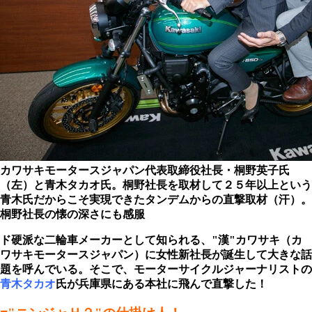
カワサキモータースジャパン代表取締役社長・桐野英子氏
（左）と青木タカオ氏。桐野社長を取材して２５年以上という
青木氏だからこそ実現できたタンデムからの直撃取材（汗）。
桐野社長の懐の深さにも感服
ド硬派な二輪車メーカーとして知られる、"漢"カワサキ（カ
ワサキモータースジャパン）に女性新社長が誕生して大きな話
題を呼んでいる。そこで、モーターサイクルジャーナリストの
青木タカオ
氏が兵庫県にある本社に飛んで直撃した！