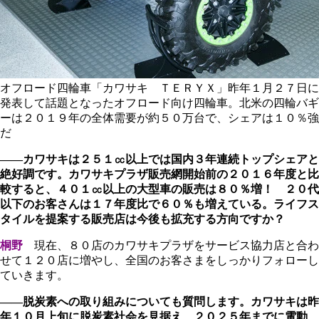
オフロード四輪車「カワサキ ＴＥＲＹＸ」昨年１月２７日に
発表して話題となったオフロード向け四輪車。北米の四輪バギ
ーは２０１９年の全体需要が約５０万台で、シェアは１０％強
だ
――カワサキは２５１㏄以上では国内３年連続トップシェアと
絶好調です。カワサキプラザ販売網開始前の２０１６年度と比
較すると、４０１㏄以上の大型車の販売は８０％増！ ２０代
以下のお客さんは１７年度比で６０％も増えている。ライフス
タイルを提案する販売店は今後も拡充する方向ですか？
桐野
現在、８０店のカワサキプラザをサービス協力店と合わ
せて１２０店に増やし、全国のお客さまをしっかりフォローし
ていきます。
――脱炭素への取り組みについても質問します。カワサキは昨
年１０月上旬に脱炭素社会を見据え、２０２５年までに電動、