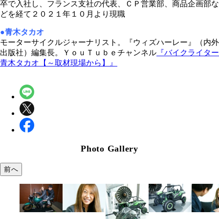
卒で入社し、フランス支社の代表、ＣＰ営業部、商品企画部な
どを経て２０２１年１０月より現職
●青木タカオ
モーターサイクルジャーナリスト。『ウィズハーレー』（内外
出版社）編集長。ＹｏｕＴｕｂｅチャンネル
『バイクライター
青木タカオ【～取材現場から】』
Photo Gallery
前へ