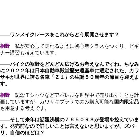
――ワンメイクレースをこれからどう展開させます？
桐野
私が安心して走れるように初心者クラスをつくり、ビギ
ナー講習も考えています。
――バイクの裾野をどんどん広げるお考えなんですね。ちなみ
に２０２２年は日本自動車殿堂歴史遺産車に選定された、カワ
サキが世界に誇る名車「Ｚ１」の生誕５０周年の節目を迎えま
す。
桐野
記念Ｔシャツなどアパレルを世界中で売り出すことを計
画していますが、カワサキプラザでのみ購入可能な国内限定品
も用意する考えです。
――そして来年は話題沸騰のＺ６５０ＲＳが登場を控えていま
す。発売前なので詳しいことは言えないと思いますが、ズバ
リ、自信のほどは？