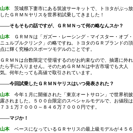
山本
茨城県下妻市にある筑波サーキットで、トヨタがぶっ放
したＧＲＭＮヤリスを世界初試乗してきました！
――そもそもの話ですが、ＧＲＭＮって何の略なんスか？
山本
ＧＲＭＮは「ガズー・レーシング・マイスター・オブ・
ニュルブルクリンク」の略ですね。トヨタのＧＲブランドの頂
点に輝く究極のスポーツモデルのことです。
ＧＲＭＮは台数限定で登場するのがお約束なので、抽選に外れ
たら手に入りません。そのためＧＲＭＮは中古市場でも大人
気。何年たっても高値で取引されています。
――今回試乗したＧＲＭＮヤリスはいつ発表された？
山本
今年１月に開催された「東京オートサロン」で世界初披
露されました。５００台限定のスペシャルモデルで、お値段は
７３１万７０００～８４６万７０００円です。
――マジか！
山本
ベースになっているＧＲヤリスの最上級モデルが４５６