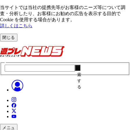
当サイトでは当社の提携先等がお客様のニーズ等について調
査・分析したり、お客様にお勧めの広告を表⽰する⽬的で
Cookie を使⽤する場合があります。
詳しくはこちら
閉じる
検
索
す
る
メニュ