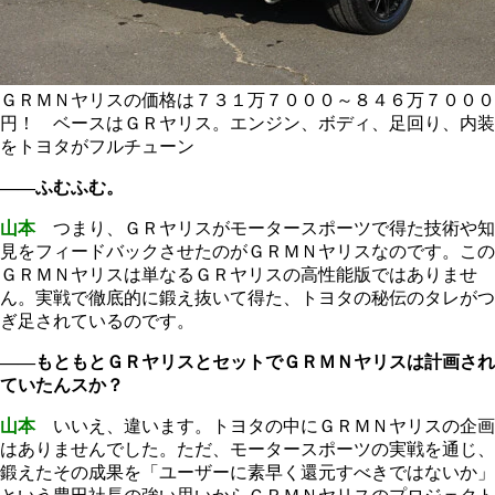
ＧＲＭＮヤリスの価格は７３１万７０００～８４６万７０００
円！ ベースはＧＲヤリス。エンジン、ボディ、足回り、内装
をトヨタがフルチューン
――ふむふむ。
山本
つまり、ＧＲヤリスがモータースポーツで得た技術や知
見をフィードバックさせたのがＧＲＭＮヤリスなのです。この
ＧＲＭＮヤリスは単なるＧＲヤリスの高性能版ではありませ
ん。実戦で徹底的に鍛え抜いて得た、トヨタの秘伝のタレがつ
ぎ足されているのです。
――もともとＧＲヤリスとセットでＧＲＭＮヤリスは計画され
ていたんスか？
山本
いいえ、違います。トヨタの中にＧＲＭＮヤリスの企画
はありませんでした。ただ、モータースポーツの実戦を通じ、
鍛えたその成果を「ユーザーに素早く還元すべきではないか」