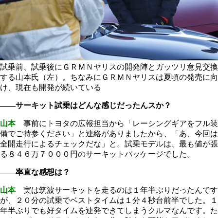
試乗前、試乗後にＧＲＭＮヤリスの開発陣とガッツリ意見交換
する山本氏（左）。ちなみにＧＲＭＮヤリスは夏頃の発売に向
け、現在も開発が続いている
――サーキット試乗はどんな感じだったんスか？
山本
事前にトヨタの広報担当から「レーシングギアをフル装
備でご持参ください」と連絡がありましたから、「あ、今回は
全開走行によるチェックだな」と。試乗モデルは、最も値が張
る８４６万７０００円のサーキットパッケージでした。
――率直な感想は？
山本
実は筑波サーキットを走るのは１年半ぶりだったんです
が、２０分の試乗でベストタイムは１分４秒台前半でした。１
年半ぶりでも好タイムを連発できてしまうクルマなんです。た