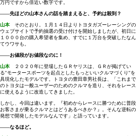
万円ですから倍近い数字です。
――先ほどの山本さんの話を踏まえると、予約は殺到？
山本
そのとおり。１月１４日よりトヨタガズーレーシングの
ウェブサイトで予約抽選の受け付けを開始しましたが、初日に
１０００台の購入希望者を集め、すでに１万台を突破したなん
てウワサも。
――お値段がお値段なのに！
山本
２０２０年に登場したＧＲヤリスは、ＧＲが掲げてい
る"モータースポーツを起点としたもっといいクルマづくり"を
具現化したモデルです。トヨタの豊田章男社長は、「これまで
のトヨタは一般ユーザーのためのクルマを造り、それをレース
に使えるように改造してきました。
しかし、今回は違います。『初めからレースに勝つために普段
お客さまが乗るクルマとはどうあるべきか？』。そんな逆転の
発想で開発したモデルなんです」と語っています。
――なるほど。