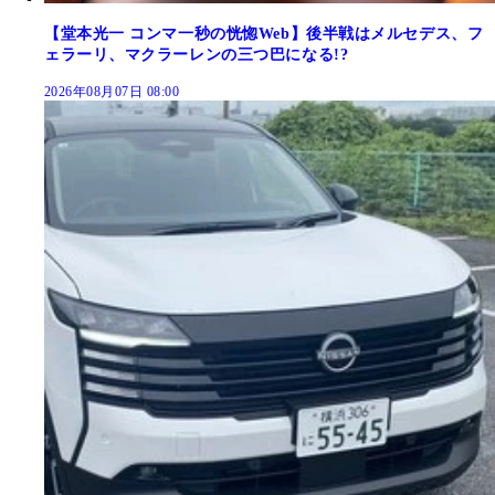
【堂本光一 コンマ一秒の恍惚Web】後半戦はメルセデス、フ
ェラーリ、マクラーレンの三つ巴になる!?
2026年08月07日 08:00