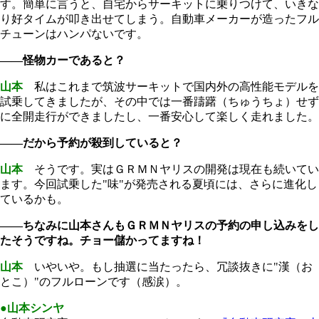
す。簡単に言うと、自宅からサーキットに乗りつけて、いきな
り好タイムが叩き出せてしまう。自動車メーカーが造ったフル
チューンはハンパないです。
――怪物カーであると？
山本
私はこれまで筑波サーキットで国内外の高性能モデルを
試乗してきましたが、その中では一番躊躇（ちゅうちょ）せず
に全開走行ができましたし、一番安心して楽しく走れました。
――だから予約が殺到していると？
山本
そうです。実はＧＲＭＮヤリスの開発は現在も続いてい
ます。今回試乗した"味"が発売される夏頃には、さらに進化し
ているかも。
――ちなみに山本さんもＧＲＭＮヤリスの予約の申し込みをし
たそうですね。チョー儲かってますね！
山本
いやいや。もし抽選に当たったら、冗談抜きに"漢（お
とこ）"のフルローンです（感涙）。
●山本シンヤ