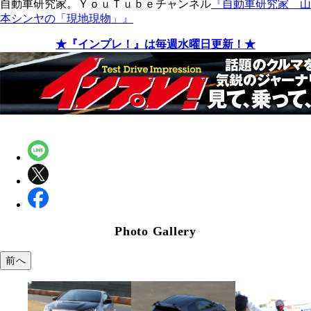
自動車研究家。ＹｏｕＴｕｂｅチャンネル
『自動車研究家 山
本シンヤの「現地現物」』
★『インプレ！』は毎週水曜日更新！★
Photo Gallery
前へ