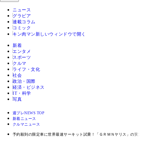
ニュース
グラビア
連載コラム
コミック
キン肉マン
新しいウィンドウで開く
新着
エンタメ
スポーツ
クルマ
ライフ・文化
社会
政治・国際
経済・ビジネス
IT・科学
写真
週プレNEWS TOP
新着ニュース
クルマニュース
予約殺到の限定車に世界最速サーキット試乗！「ＧＲＭＮヤリス」の実