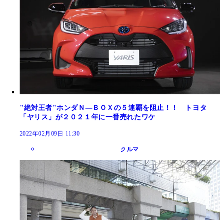
"絶対王者"ホンダＮ―ＢＯＸの５連覇を阻止！！ トヨタ
「ヤリス」が２０２１年に一番売れたワケ
2022年02月09日 11:30
クルマ