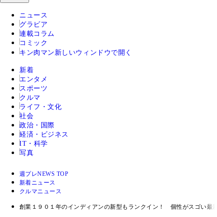
ニュース
グラビア
連載コラム
コミック
キン肉マン
新しいウィンドウで開く
新着
エンタメ
スポーツ
クルマ
ライフ・文化
社会
政治・国際
経済・ビジネス
IT・科学
写真
週プレNEWS TOP
新着ニュース
クルマニュース
創業１９０１年のインディアンの新型もランクイン！ 個性がスゴい最