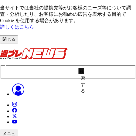
当サイトでは当社の提携先等がお客様のニーズ等について調
査・分析したり、お客様にお勧めの広告を表⽰する⽬的で
Cookie を使⽤する場合があります。
詳しくはこちら
閉じる
検
索
す
る
メニュ