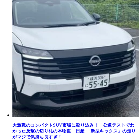
大激戦のコンパクトSUV市場に殴り込み！ 公道テストでわ
かった反撃の切り札の本物度 日産 「新型キックス」の走り
がマジで気持ち良すぎ！