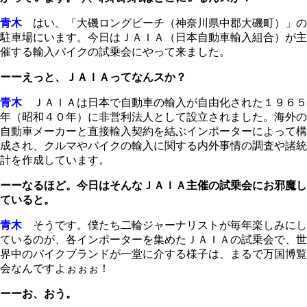
青木
はい、「大磯ロングビーチ（神奈川県中郡大磯町）」の
駐車場にいます。今日はＪＡＩＡ（日本自動車輸入組合）が主
催する輸入バイクの試乗会にやって来ました。
ーーえっと、ＪＡＩＡってなんスか？
青木
ＪＡＩＡは日本で自動車の輸入が自由化された１９６５
年（昭和４０年）に非営利法人として設立されました。海外の
自動車メーカーと直接輸入契約を結ぶインポーターによって構
成され、クルマやバイクの輸入に関する内外事情の調査や諸統
計を作成しています。
ーーなるほど。今日はそんなＪＡＩＡ主催の試乗会にお邪魔し
ていると。
青木
そうです。僕たち二輪ジャーナリストが毎年楽しみにし
ているのが、各インポーターを集めたＪＡＩＡの試乗会で、世
界中のバイクブランドが一堂に介する様子は、まるで万国博覧
会なんですよぉぉぉ！
ーーお、おう。