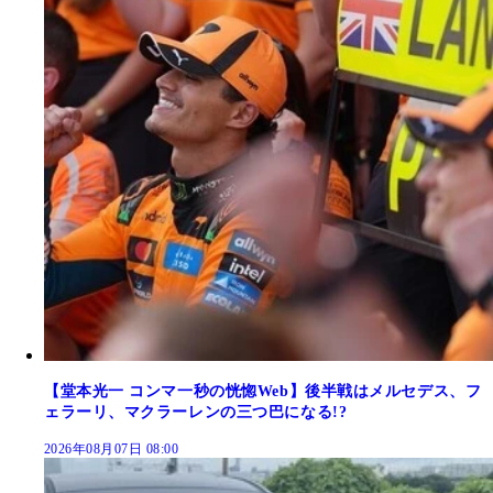
【堂本光一 コンマ一秒の恍惚Web】後半戦はメルセデス、フ
ェラーリ、マクラーレンの三つ巴になる!?
2026年08月07日 08:00