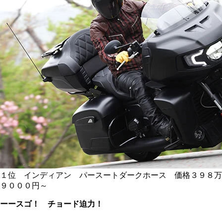
１位 インディアン パースートダークホース 価格３９８万
９０００円～
ーースゴ！ チョード迫力！