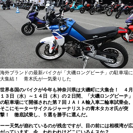
海外ブランドの最新バイクが「大磯ロングビーチ」の駐車場に
大集結！ 青木氏が一気乗りした
世界各国のバイクが今年も神奈川県は大磯町に大集合！ ４月
１３日（水）～１４日（木）の２日間、「大磯ロングビーチ」
の駐車場にて開催された第７回ＪＡＩＡ輸入車二輪車試乗会。
そこにモーターサイクルジャーナリストの青木タカオ氏が突
撃！ 徹底試乗し、５選を勝手に選んだ。
ーー天気が崩れているのが残念ですが、目の前には相模湾が広
がっています。今、われわれはどこにいるんスか？