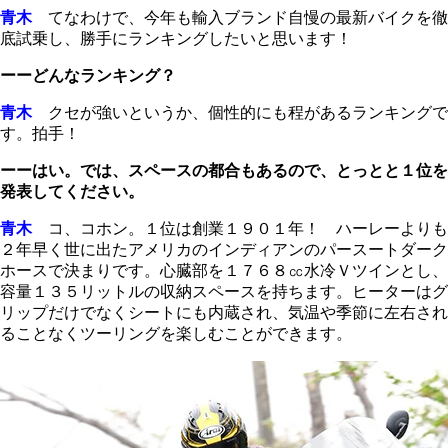
青木
てなわけで、今年も輸入ブランド自慢の最新バイクを徹
底試乗し、勝手にランキングしたいと思います！
ーーどんなランキング？
青木
クセが強いというか、個性的にも程があるランキングで
す。拍手！
ーーはい。では、スペースの都合もあるので、とっとと１位を
発表してください。
青木
コ、コホン。１位は創業１９０１年！ ハーレーよりも
２年早く世に出たアメリカのインディアンのパースートダーク
ホースで決まりです。心臓部を１７６８㏄水冷Ｖツインとし、
容量１３５リットルの収納スペースを持ちます。ヒーターはグ
リップだけでなくシートにも内蔵され、気温や季節に左右され
ることなくツーリングを楽しむことができます。