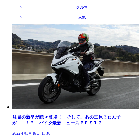
クルマ
人気
注目の新型が続々登場！ そして、あの三原じゅん子
が......！？ バイク最新ニュースＢＥＳＴ３
2022年03月16日 11:30