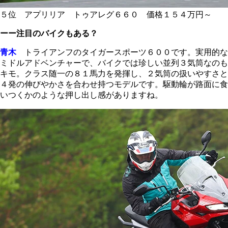
５位 アプリリア トゥアレグ６６０ 価格１５４万円～
ーー注目のバイクもある？
青木
トライアンフのタイガースポーツ６００です。実用的な
ミドルアドベンチャーで、バイクでは珍しい並列３気筒なのも
キモ。クラス随一の８１馬力を発揮し、２気筒の扱いやすさと
４発の伸びやかさを合わせ持つモデルです。駆動輪が路面に食
いつくかのような押し出し感がありますね。