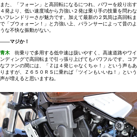
また、「フォーン」と高回転になるにつれ、パワーを絞り出す
４発より、低い速度域から力強い２発は乗り手の技量を問わな
いフレンドリーさが魅力です。加えて最新の２気筒は高回転ま
で「ブウォォーン！」と力強い上、バランサーによって昔のよ
うな不快な振動がない。
――マジか！
青木
街乗りで多用する低中速は扱いやすく、高速道路やワイ
ンディングで高回転まで引っ張り上げてもパワフルです。コア
なファンの間には、「Ｚは４発じゃなくちゃ！」という声もあ
りますが、Ｚ６５０ＲＳに乗れば「ツインもいいね！」という
声が増えると思いますね。