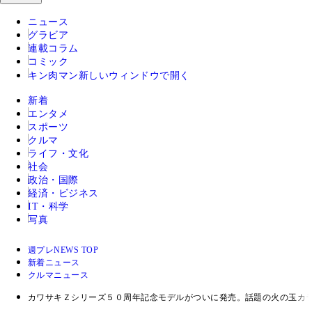
ニュース
グラビア
連載コラム
コミック
キン肉マン
新しいウィンドウで開く
新着
エンタメ
スポーツ
クルマ
ライフ・文化
社会
政治・国際
経済・ビジネス
IT・科学
写真
週プレNEWS TOP
新着ニュース
クルマニュース
カワサキＺシリーズ５０周年記念モデルがついに発売。話題の火の玉カ