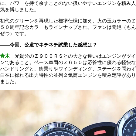
に、パワーを持て余すことのない扱いやすいエンジンを積み人
気を博しました。
初代のグリーンを再現した標準仕様に加え、火の玉カラーのＺ
５０周年記念カラーもラインナップされ、ファンは悶絶（もん
ぜつ）です。
――今回、公道でネチネチ試乗した感想は？
青木
兄貴分のＺ９００ＲＳとの大きな違いはエンジンがツイ
ンであること。ベース車両のＺ６５０は応答性に優れる軽快な
ハンドリングと、街乗りやワインディング、ステージを問わず
自在に操れる出力特性の並列２気筒エンジンを積み定評があり
ました。