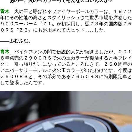
――あのー、火の玉カラーってそんなスゴいんスか？
青木
火の玉と呼ばれるファイヤーボールカラーは、１９７２
年にその性能の高さとスタイリッシュさで世界市場を席巻した
９００スーパー４〝Ｚ１〟が初採用し、翌７３年の国内版７５
０ＲＳ〝Ｚ２〟にも起用されて大ヒットしました。
――ふむふむ。
青木
バイクファンの間で伝説的人気が続きましたが、２０１
８年発売のＺ９００ＲＳで火の玉カラーが復活すると再ブレイ
ク！ 引っ張りだこになっているところにきて、Ｚ５０周年の
アニバーサリーモデルに火の玉カラーが出たわけです。今度は
Ｚ９００ＲＳと、その弟分であるＺ６５０ＲＳに特別限定車と
して登場したんです。