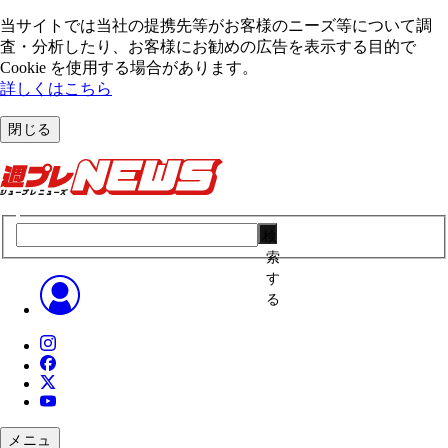
当サイトでは当社の提携先等がお客様のニーズ等について調
査・分析したり、お客様にお勧めの広告を表⽰する⽬的で
Cookie を使⽤する場合があります。
詳しくはこちら
閉じる
検
索
す
る
メニュ