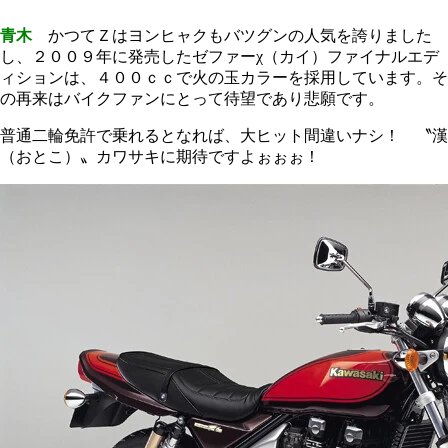
青木
かつてＺはヨンヒャクもバツグンの人気を誇りました
し、２００９年に発売したゼファーχ（カイ）ファイナルエデ
ィションは、４００ｃｃで火の玉カラーを採用しています。そ
の再来はバイクファンにとって待望であり悲願です。
普通二輪免許で乗れるとなれば、大ヒット間違いナシ！ 〝漢
（おとこ）〟カワサキに期待ですよぉぉぉ！