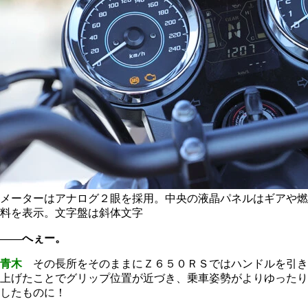
メーターはアナログ２眼を採用。中央の液晶パネルはギアや燃
料を表示。文字盤は斜体文字
――へぇー。
青木
その長所をそのままにＺ６５０ＲＳではハンドルを引き
上げたことでグリップ位置が近づき、乗車姿勢がよりゆったり
したものに！