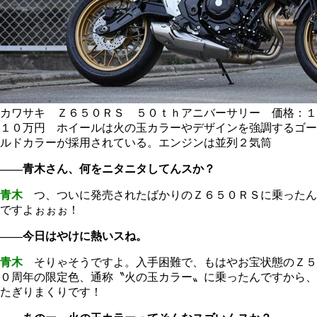
カワサキ Ｚ６５０ＲＳ ５０ｔｈアニバーサリー 価格：１
１０万円 ホイールは火の玉カラーやデザインを強調するゴー
ルドカラーが採用されている。エンジンは並列２気筒
――青木さん、何をニタニタしてんスか？
青木
つ、ついに発売されたばかりのＺ６５０ＲＳに乗ったん
ですよぉぉぉ！
――今日はやけに熱いスね。
青木
そりゃそうですよ。入手困難で、もはやお宝状態のＺ５
０周年の限定色、通称〝火の玉カラー〟に乗ったんですから、
たぎりまくりです！