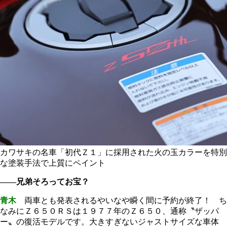
カワサキの名車「初代Ｚ１」に採用された火の玉カラーを特別
な塗装手法で上質にペイント
――兄弟そろってお宝？
青木
両車とも発表されるやいなや瞬く間に予約が終了！ ち
なみにＺ６５０ＲＳは１９７７年のＺ６５０、通称〝ザッパ
ー〟の復活モデルです。大きすぎないジャストサイズな車体