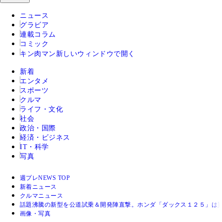
ニュース
グラビア
連載コラム
コミック
キン肉マン
新しいウィンドウで開く
新着
エンタメ
スポーツ
クルマ
ライフ・文化
社会
政治・国際
経済・ビジネス
IT・科学
写真
週プレNEWS TOP
新着ニュース
クルマニュース
話題沸騰の新型を公道試乗＆開発陣直撃。ホンダ「ダックス１２５」は
画像・写真