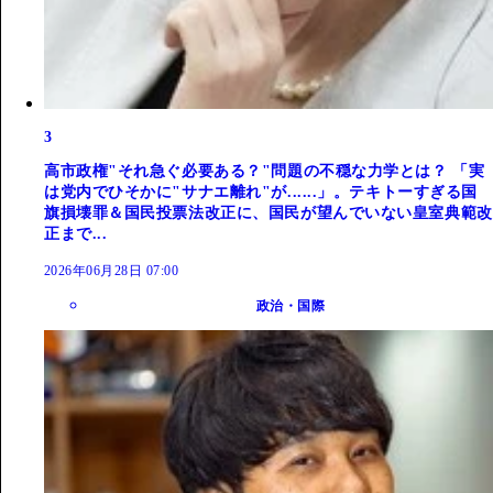
3
高市政権"それ急ぐ必要ある？"問題の不穏な力学とは？ 「実
は党内でひそかに"サナエ離れ"が......」。テキトーすぎる国
旗損壊罪＆国民投票法改正に、国民が望んでいない皇室典範改
正まで...
2026年06月28日 07:00
政治・国際