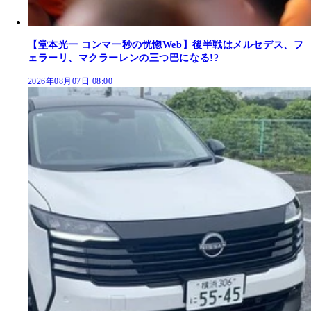
【堂本光一 コンマ一秒の恍惚Web】後半戦はメルセデス、フ
ェラーリ、マクラーレンの三つ巴になる!?
2026年08月07日 08:00