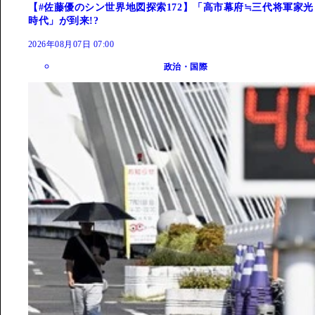
【#佐藤優のシン世界地図探索172】「高市幕府≒三代将軍家光
時代」が到来!?
2026年08月07日 07:00
政治・国際