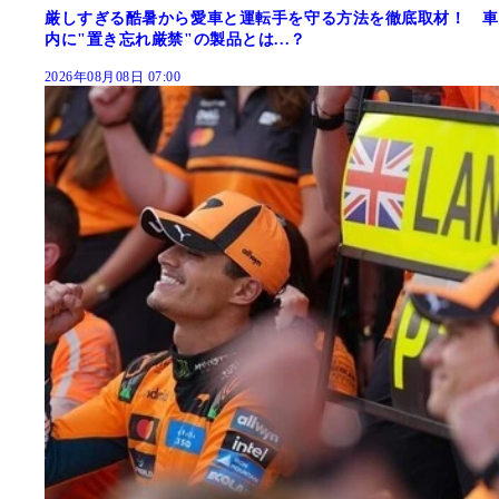
厳しすぎる酷暑から愛車と運転手を守る方法を徹底取材！ 車
内に"置き忘れ厳禁"の製品とは...？
2026年08月08日 07:00