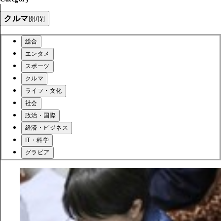
クルマ
開/閉
総合
エンタメ
スポーツ
クルマ
ライフ・文化
社会
政治・国際
経済・ビジネス
IT・科学
グラビア