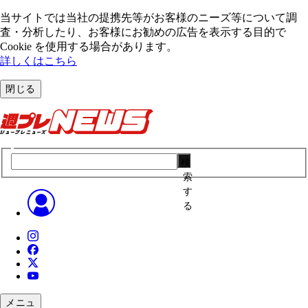
当サイトでは当社の提携先等がお客様のニーズ等について調
査・分析したり、お客様にお勧めの広告を表⽰する⽬的で
Cookie を使⽤する場合があります。
詳しくはこちら
閉じる
検
索
す
る
メニュ