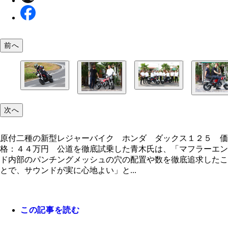
前へ
今回の試乗会で青木氏が直撃した新型ダックス１２
原付二種の新型レジャーバイク ホンダ ダックス
開発陣の皆さん。先行受注が絶好調のためか、開発
５ 価格：４４万円 公道を徹底試乗した青木氏は
表情は明るかった
次へ
「マフラーエンド内部のパンチングメッシュの穴の
新型ダックス１２５の開発責任者を務めたのは、本
新型ダックス１２５のセールスポイントのひとつが
や数を徹底追求したことで、サウンドが実に心地よ
研工業ものづくり統括部完成車統括課の八木 崇氏
のないロングシート。ご覧のように大人２名のタン
と語っていた
（右）。青木氏（左）の質問攻撃にも笑顔で対応し
原付二種の新型レジャーバイク ホンダ ダックス１２５ 価
も余裕でこなしてしまう
れた
格：４４万円 公道を徹底試乗した青木氏は、「マフラーエン
ド内部のパンチングメッシュの穴の配置や数を徹底追求したこ
とで、サウンドが実に心地よい」と...
この記事を読む