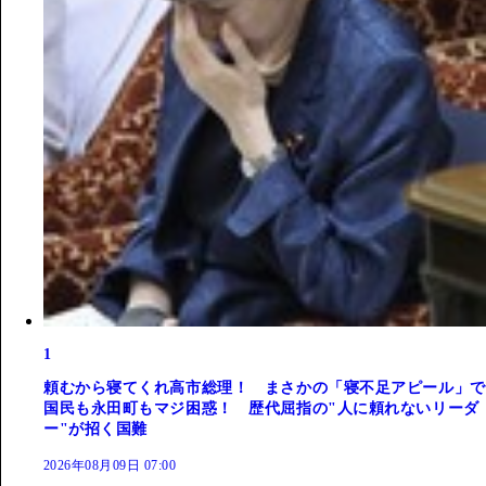
1
頼むから寝てくれ高市総理！ まさかの「寝不足アピール」で
国民も永田町もマジ困惑！ 歴代屈指の"人に頼れないリーダ
ー"が招く国難
2026年08月09日 07:00