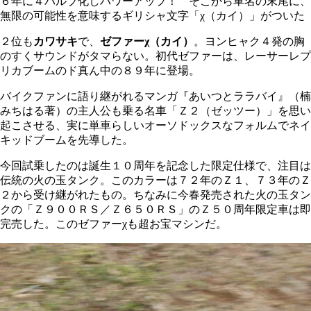
６年に４バルブ化しパワーアップ！ そこから車名の末尾に、
無限の可能性を意味するギリシャ文字「χ（カイ）」がついた
２位も
カワサキ
で、
ゼファーχ（カイ）
。ヨンヒャク４発の胸
のすくサウンドがタマらない。初代ゼファーは、レーサーレプ
リカブームのド真ん中の８９年に登場。
バイクファンに語り継がれるマンガ『あいつとララバイ』（楠
みちはる著）の主人公も乗る名車「Ｚ２（ゼッツー）」を思い
起こさせる、実に単車らしいオーソドックスなフォルムでネイ
キッドブームを先導した。
今回試乗したのは誕生１０周年を記念した限定仕様で、注目は
伝統の火の玉タンク。このカラーは７２年のＺ１、７３年のＺ
２から受け継がれたもの。ちなみに今春発売された火の玉タン
クの「Ｚ９００ＲＳ／Ｚ６５０ＲＳ」のＺ５０周年限定車は即
完売した。このゼファーχも超お宝マシンだ。