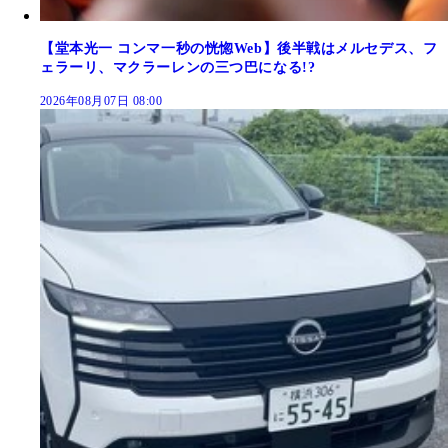
【堂本光一 コンマ一秒の恍惚Web】後半戦はメルセデス、フ
ェラーリ、マクラーレンの三つ巴になる!?
2026年08月07日 08:00