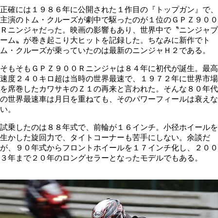
正確には１９８６年に公開された１作目の『トップガン』で、
主演のトム・クルーズが劇中で駆ったのが１位のＧＰＺ９００
Ｒニンジャだった。映画の影響もあり、世界中で〝ニンジャブ
ーム〟が巻き起こり大ヒットを記録した。ちなみに新作でト
ム・クルーズが乗っていたのは最新のニンジャＨ２である。
そもそもＧＰＺ９００Ｒニンジャは８４年に初代が誕生。最高
速度２４０キロ超は当時の世界最速で、１９７２年に世界市場
を席巻したカワサキのＺ１の再来と言われた。そんな８０年代
の世界最速車は月日を重ねても、そのパワーフィールは衰えな
い。
試乗したのは８８年式で、前輪が１６インチ。小径ホイールを
生かした旋回力で、タイトコーナーも苦手にしない。余談だ
が、９０年式からフロントホイールを１７インチ化し、２００
３年まで２０年のロングセラーとなったモデルでもある。