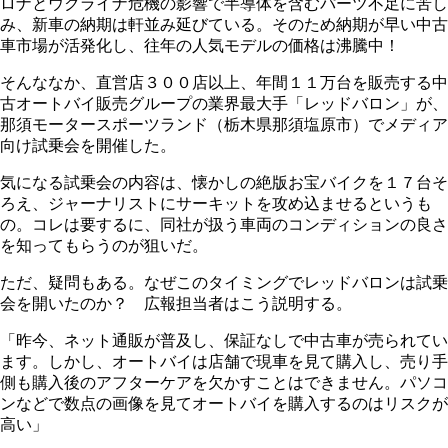
ロナとウクライナ危機の影響で半導体を含むパーツ不足に苦し
み、新車の納期は軒並み延びている。そのため納期が早い中古
車市場が活発化し、往年の人気モデルの価格は沸騰中！
そんななか、直営店３００店以上、年間１１万台を販売する中
古オートバイ販売グループの業界最大手「レッドバロン」が、
那須モータースポーツランド（栃木県那須塩原市）でメディア
向け試乗会を開催した。
気になる試乗会の内容は、懐かしの絶版お宝バイクを１７台そ
ろえ、ジャーナリストにサーキットを攻め込ませるというも
の。コレは要するに、同社が扱う車両のコンディションの良さ
を知ってもらうのが狙いだ。
ただ、疑問もある。なぜこのタイミングでレッドバロンは試乗
会を開いたのか？ 広報担当者はこう説明する。
「昨今、ネット通販が普及し、保証なしで中古車が売られてい
ます。しかし、オートバイは店舗で現車を見て購入し、売り手
側も購入後のアフターケアを欠かすことはできません。パソコ
ンなどで数点の画像を見てオートバイを購入するのはリスクが
高い」