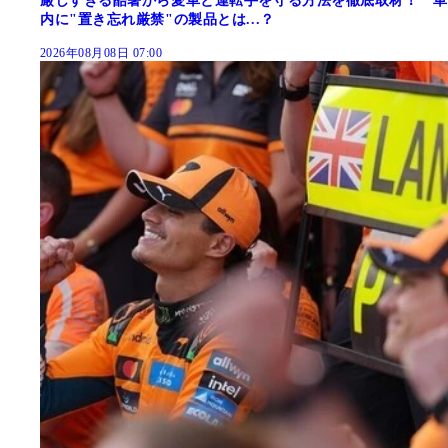
厳しすぎる酷暑から愛車と運転手を守る方法を徹底取材！ 車
内に"置き忘れ厳禁"の製品とは...？
2026年08月08日 07:00