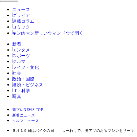
ニュース
グラビア
連載コラム
コミック
キン肉マン
新しいウィンドウで開く
新着
エンタメ
スポーツ
クルマ
ライフ・文化
社会
政治・国際
経済・ビジネス
IT・科学
写真
週プレNEWS TOP
新着ニュース
クルマニュース
８月１９日はバイクの日！ つーわけで、胸アツのお宝マシンをサーキ