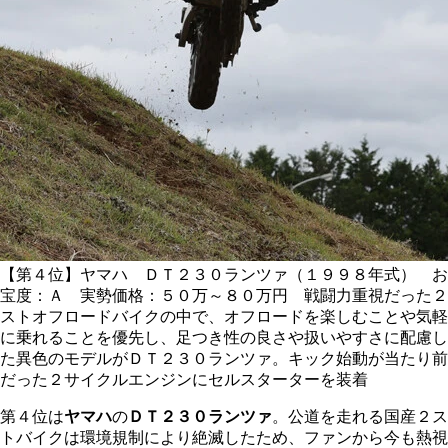
【第４位】ヤマハ ＤＴ２３０ランツァ（１９９８年式） お
宝度：Ａ 実勢価格：５０万～８０万円 戦闘力重視だった２
ストオフロードバイクの中で、オフロードを楽しむことや気軽
に乗れることを優先し、足つき性の良さや扱いやすさに配慮し
た異色のモデルがＤＴ２３０ランツァ。キック始動が当たり前
だった２サイクルエンジンにセルスターターを装着
第４位は
ヤマハ
の
ＤＴ２３０ランツァ
。公道を走れる国産２ス
トバイクは環境規制により絶滅したため、ファンから今も熱視