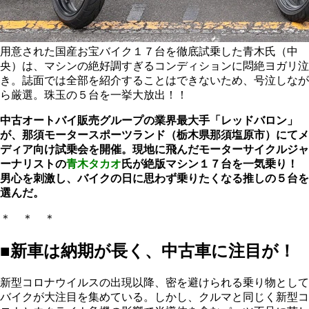
用意された国産お宝バイク１７台を徹底試乗した青木氏（中
央）は、マシンの絶好調すぎるコンディションに悶絶ヨガリ泣
き。誌面では全部を紹介することはできないため、号泣しなが
ら厳選。珠玉の５台を一挙大放出！！
中古オートバイ販売グループの業界最大手「レッドバロン」
が、那須モータースポーツランド（栃木県那須塩原市）にてメ
ディア向け試乗会を開催。現地に飛んだモーターサイクルジャ
ーナリストの
青木タカオ
氏が絶版マシン１７台を一気乗り！
男心を刺激し、バイクの日に思わず乗りたくなる推しの５台を
選んだ。
＊ ＊ ＊
■新車は納期が長く、中古車に注目が！
新型コロナウイルスの出現以降、密を避けられる乗り物として
バイクが大注目を集めている。しかし、クルマと同じく新型コ