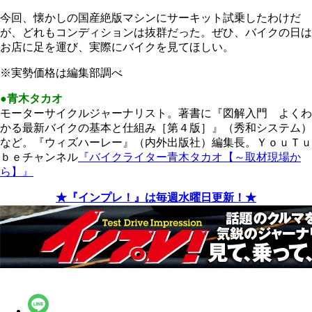
今回、懐かしの国産絶版マシンにサーキット試乗したわけだ
が、どれもコンディションは抜群だった。ぜひ、バイクの日は
お店に足を運び、実際にバイクを見てほしい。
※実勢価格は編集部調べ
●青木タカオ
モーターサイクルジャーナリスト。著書に『図解入門 よくわ
かる最新バイクの基本と仕組み［第４版］』（秀和システム）
など。『ウィズハーレー』（内外出版社）編集長。ＹｏｕＴｕ
ｂｅチャンネル
『バイクライター青木タカオ【～取材現場か
ら】』
★『インプレ！』は毎週水曜日更新！★