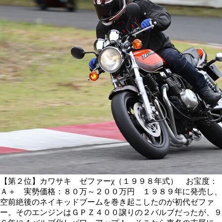
【第２位】カワサキ ゼファーχ（１９９８年式） お宝度：
Ａ＋ 実勢価格：８０万～２００万円 １９８９年に発売し、
空前絶後のネイキッドブームを巻き起こしたのが初代ゼファ
ー。そのエンジンはＧＰＺ４００譲りの２バルブだったが、９