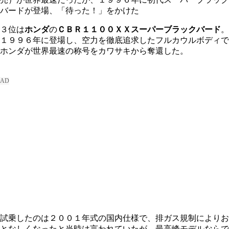
バードが登場、「待った！」をかけた
３位は
ホンダ
の
ＣＢＲ１１００ＸＸスーパーブラックバード
。
１９９６年に登場し、空力を徹底追求したフルカウルボディで
ホンダが世界最速の称号をカワサキから奪還した。
試乗したのは２００１年式の国内仕様で、排ガス規制によりお
となしくなったと当時は言われていたが、最高峰モデルならで