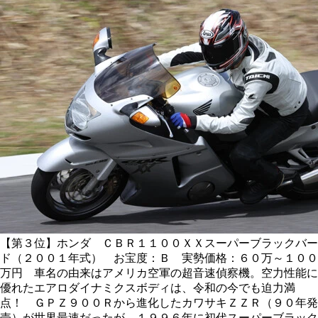
【第３位】ホンダ ＣＢＲ１１００ＸＸスーパーブラックバー
ド（２００１年式） お宝度：Ｂ 実勢価格：６０万～１００
万円 車名の由来はアメリカ空軍の超音速偵察機。空力性能に
優れたエアロダイナミクスボディは、令和の今でも迫力満
点！ ＧＰＺ９００Ｒから進化したカワサキＺＺＲ（９０年発
売）が世界最速だったが、１９９６年に初代スーパーブラック