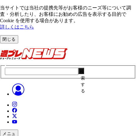
当サイトでは当社の提携先等がお客様のニーズ等について調
査・分析したり、お客様にお勧めの広告を表⽰する⽬的で
Cookie を使⽤する場合があります。
詳しくはこちら
閉じる
検
索
す
る
メニュ