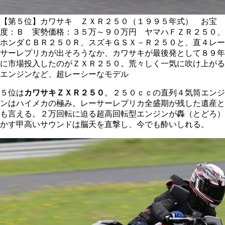
【第５位】カワサキ ＺＸＲ２５０（１９９５年式） お宝
度：Ｂ 実勢価格：３５万～９０万円 ヤマハＦＺＲ２５０、
ホンダＣＢＲ２５０Ｒ、スズキＧＳＸ－Ｒ２５０と、直４レー
サーレプリカが出そろうなか、カワサキが最後発として８９年
に市場投入したのがＺＸＲ２５０。荒々しく一気に吹け上がる
エンジンなど、超レーシーなモデル
５位は
カワサキＺＸＲ２５０
。２５０ｃｃの直列４気筒エンジ
ンはハイメカの極み。レーサーレプリカ全盛期が残した遺産と
も言える。２万回転に迫る超高回転型エンジンが轟（とどろ）
かす甲高いサウンドは脳天を直撃し、今でも酔いしれる。