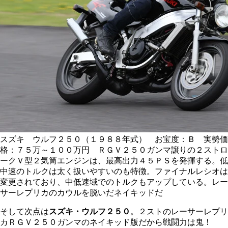
スズキ ウルフ２５０（１９８８年式） お宝度：Ｂ 実勢価
格：７５万～１００万円 ＲＧＶ２５０ガンマ譲りの２ストロ
ークＶ型２気筒エンジンは、最高出力４５ＰＳを発揮する。低
中速のトルクは太く扱いやすいのも特徴。ファイナルレシオは
変更されており、中低速域でのトルクもアップしている。レー
サーレプリカのカウルを脱いだネイキッドだ
そして次点は
スズキ・ウルフ２５０
。２ストのレーサーレプリ
カＲＧＶ２５０ガンマのネイキッド版だから戦闘力は鬼！