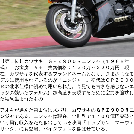
【第１位】カワサキ ＧＰＺ９００Ｒニンジャ（１９８８年
式） お宝度：Ａ＋ 実勢価格：１２０万～２２０万円 現
在、カワサキを代表するブランドネームとなり、さまざまなモ
デルに使用されているのが「ニンジャ」。初代はＧＰＺ９００
Ｒの北米仕様に初めて用いられた。今見ても古さを感じないエ
ッジの効いたフォルムは超高速を実現するために空力を追求し
た結果生まれたもの
アオキが選んだ第１位はズバリ、
カワサキ
の
ＧＰＺ９００Ｒニ
ンジャ
である。ニンジャは現在、全世界で１７００億円突破と
いう興行収入をたたき出している映画『トップガン マーヴェ
リック』にも登場、バイクファンを喜ばせている。