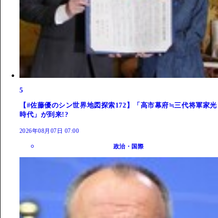
5
【#佐藤優のシン世界地図探索172】「高市幕府≒三代将軍家光
時代」が到来!?
2026年08月07日 07:00
政治・国際