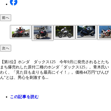
前へ
【第1位】ホンダ ダックス125 今年9月に発売さ
【第6位】ハーレーダビッドソン ローライダーST
【第4位】スズキ ハヤブサ 今年6月に2022年モ
ホンダ CL250 ホンダ伝統のスクランブラーシリ
次へ
【第3位】ヤマハ XSR700 ABS XSR700のベー
たちまち爆売れした原付二種のホンダ「ダックス12
【第5位】ホンダ CB1300スーパーフォアSP 30th
年1月に2022年モデルが発表されたローライダーST
発表。従来は15種類だったカラーオーダーバリエ
「CL」が復活し、大きな話題を呼んでいる。取材
【第7位】ヤマハ YZ450F 今年9月、5年ぶりに
ルは688㏄の水冷直列2気筒エンジンを搭載する「MT
青木氏いわく、「見た目も走りも最高にイイ！」。
Anniversary ホンダ自慢のCBシリーズのフラッグ
【第2位】カワサキ Z650RS 50th Anniversary わ
ルーズコントロールは標準装備となる。価格312万62
ンを計21種類に拡充！ 価格は215万6000円スター
る青木氏は発売を「来春」と予想！ ※試作車のた
ェンした4ストモトクロッサー。すでに生産可能数
07」。今年4月にマイチェンして話題に。価格93万50
44万円
が、2022年11月24日に30周年を迎え、記念車を発
跳ね上がるダックテールスタイルのシートカウルな
～
【第1位】ホンダ ダックス125 今年9月に発売されるとたち
量産車とは一部異なる場合があります。
に達しているため受注は終了。価格115万5000円
注は1月9日まで。価格195万8000円
トロモダンなスタイルがファンの心を刺激した。価格
まち爆売れした原付二種のホンダ「ダックス125」。青木氏い
万円
わく、「見た目も走りも最高にイイ！」。価格44万円"びんび
ん"とは、男心を刺激する...
この記事を読む