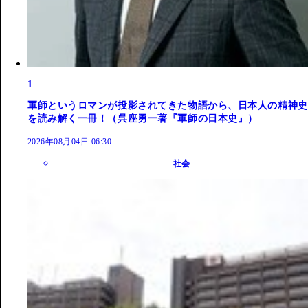
1
軍師というロマンが投影されてきた物語から、日本人の精神史
を読み解く一冊！（呉座勇一著『軍師の日本史』）
2026年08月04日 06:30
社会