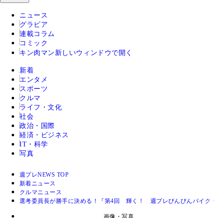
ニュース
グラビア
連載コラム
コミック
キン肉マン
新しいウィンドウで開く
新着
エンタメ
スポーツ
クルマ
ライフ・文化
社会
政治・国際
経済・ビジネス
IT・科学
写真
週プレNEWS TOP
新着ニュース
クルマニュース
選考委員長が勝手に決める！『第4回 輝く！ 週プレびんびんバイク・
画像・写真