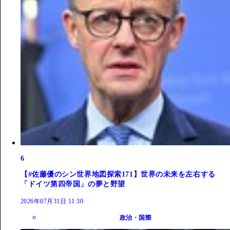
6
【#佐藤優のシン世界地図探索171】世界の未来を左右する
「ドイツ第四帝国」の夢と野望
2026年07月31日 11:30
政治・国際