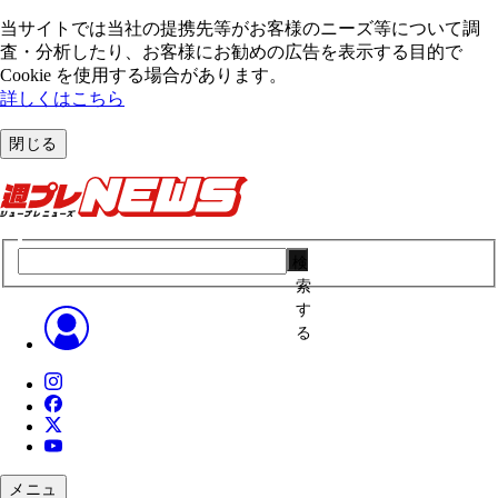
当サイトでは当社の提携先等がお客様のニーズ等について調
査・分析したり、お客様にお勧めの広告を表⽰する⽬的で
Cookie を使⽤する場合があります。
詳しくはこちら
閉じる
検
索
す
る
メニュ