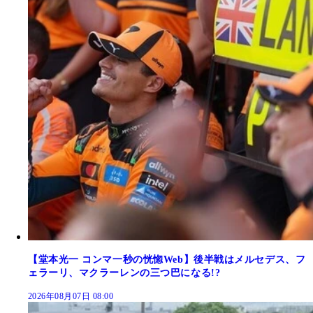
【堂本光一 コンマ一秒の恍惚Web】後半戦はメルセデス、フ
ェラーリ、マクラーレンの三つ巴になる!?
2026年08月07日 08:00