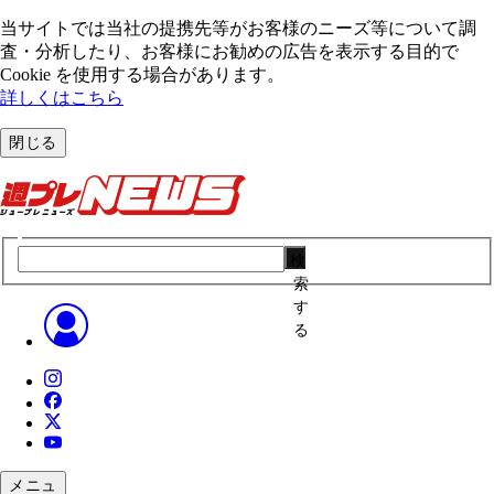
当サイトでは当社の提携先等がお客様のニーズ等について調
査・分析したり、お客様にお勧めの広告を表⽰する⽬的で
Cookie を使⽤する場合があります。
詳しくはこちら
閉じる
検
索
す
る
メニュ