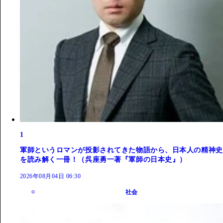
1
軍師というロマンが投影されてきた物語から、日本人の精神史
を読み解く一冊！（呉座勇一著『軍師の日本史』）
2026年08月04日 06:30
社会