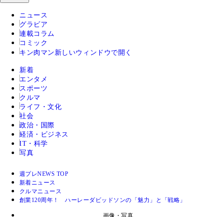
ニュース
グラビア
連載コラム
コミック
キン肉マン
新しいウィンドウで開く
新着
エンタメ
スポーツ
クルマ
ライフ・文化
社会
政治・国際
経済・ビジネス
IT・科学
写真
週プレNEWS TOP
新着ニュース
クルマニュース
創業120周年！ ハーレーダビッドソンの「魅力」と「戦略」
画像・写真