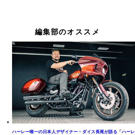
Mnka。彼女の愛車は生産終了により、お宝と化し
えむちゃん。スポーツスターで国内を駆け回ってい
ーティーエイトファイナルエディション
が、「ルート66を走りたい！」と渡米、夢をかな
編集部のオススメ
ハーレー唯一の日本人デザイナー・ダイス長尾が語る「ハーレ