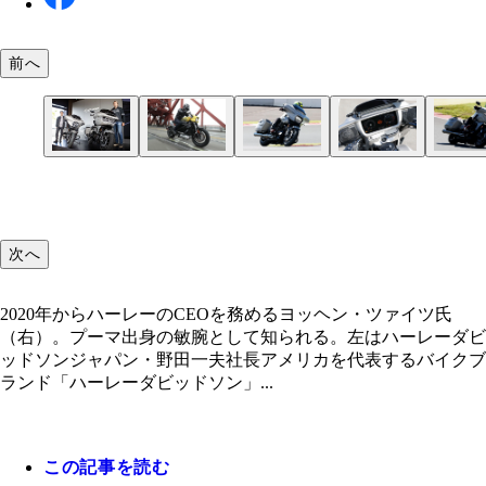
前へ
米国発売時に現地で乗った電動ハーレー「ライブワ
ハーレーダビッドソン「CVOストリートグライド
高級四輪車同様、ナビや音楽、ライドモード等の設
ハーレーダビッドソン「CVOロードグライド」
ハーレーの夏フェスは大盛況！ 音楽ライブやニュ
ー」。ハンパない加速を誇る。日本発売は秒読み？
格 549万7800～621万2800円。ヤッコカウルと呼
できるインフォテインメントシステムを採用
549万7800～621万2800円。新型はオメガシェイプの
デル試乗会など、コンテンツ充実のブルスカ。写真
伝統のフェアリングが空力を追求、精悍なフォルム
ライトに刷新された。サーキットの全開走行でも高
年恒例のパレード。先陣を切ったのは野田社長であ
身。エンジンは1977㏄とハーレー史上最大排気量
風効果でチョー快適。長距離も疲れ知らず
次へ
2020年からハーレーのCEOを務めるヨッヘン・ツァイツ氏
（右）。プーマ出身の敏腕として知られる。左はハーレーダビ
ッドソンジャパン・野田一夫社長アメリカを代表するバイクブ
ランド「ハーレーダビッドソン」...
この記事を読む