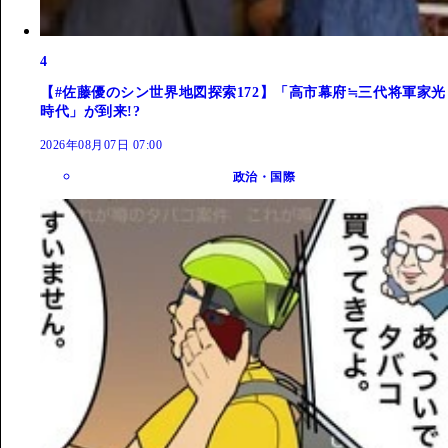
4
【#佐藤優のシン世界地図探索172】「高市幕府≒三代将軍家光
時代」が到来!?
2026年08月07日 07:00
政治・国際