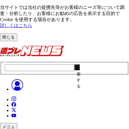
当サイトでは当社の提携先等がお客様のニーズ等について調
査・分析したり、お客様にお勧めの広告を表⽰する⽬的で
Cookie を使⽤する場合があります。
詳しくはこちら
閉じる
検
索
す
る
メニュ