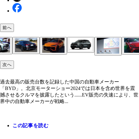
前へ
充電と給油がフルなら一般家庭の12日分の電気量
メルセデス・ベンツの新型Eクラスに設定されたPH
るアウトランダーPHEV。価格は499万5100～630万4
BYDの高級ブランドがブッ放したU8はSUVタイプ
過去最高の販売台数を記録した中国の自動車メーカ
ランボルギーニのSUVウルスに800馬力のPHEV版
クラウンスポーツのPHEVは全長4720㎜×全幅1880
昨年度の決算で過去最高の売上高を記録したマツダ
E350eスポーツエディションスター。価格は988万
次へ
円
PHEV。その場で360度回転し、水上航行も可能な
23年度決算で営業利益5兆円超えを達成したトヨタ
「BYD」。北京モーターショー2024では日本を含
場。価格は未発表だが、時速100キロ到達は3.4秒!!
高1570㎜。車重は2030㎏。エンジンは2.5L。価格は
のMX-30ロータリーEV。価格423万5000～478万500
ー
会見で佐藤恒治社長（中央）はPHEV開発へ注力す
を震撼させるクルマを披露したという……
円
言及
過去最高の販売台数を記録した中国の自動車メーカー
「BYD」。北京モーターショー2024では日本を含め世界を震
撼させるクルマを披露したという......EV販売の失速により、世
界中の自動車メーカーが戦略...
この記事を読む