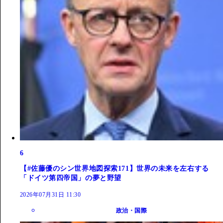
6
【#佐藤優のシン世界地図探索171】世界の未来を左右する
「ドイツ第四帝国」の夢と野望
2026年07月31日 11:30
政治・国際