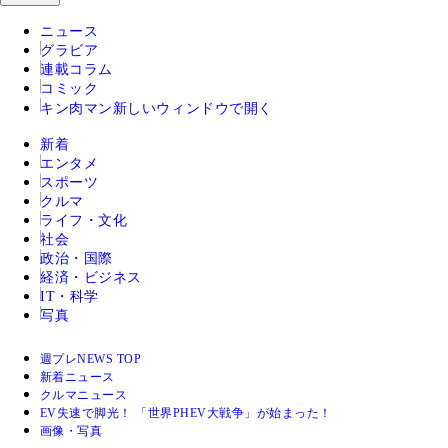
ニュース
グラビア
連載コラム
コミック
キン肉マン
新しいウィンドウで開く
新着
エンタメ
スポーツ
クルマ
ライフ・文化
社会
政治・国際
経済・ビジネス
IT・科学
写真
週プレNEWS TOP
新着ニュース
クルマニュース
EV失速で脚光！ 「世界PHEV大戦争」が始まった！
画像・写真