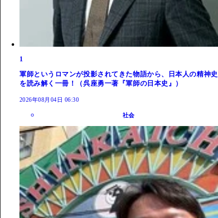
1
軍師というロマンが投影されてきた物語から、日本人の精神史
を読み解く一冊！（呉座勇一著『軍師の日本史』）
2026年08月04日 06:30
社会