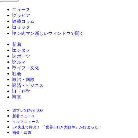
ニュース
グラビア
連載コラム
コミック
キン肉マン
新しいウィンドウで開く
新着
エンタメ
スポーツ
クルマ
ライフ・文化
社会
政治・国際
経済・ビジネス
IT・科学
写真
週プレNEWS TOP
新着ニュース
クルマニュース
EV失速で脚光！ 「世界PHEV大戦争」が始まった！
画像・写真