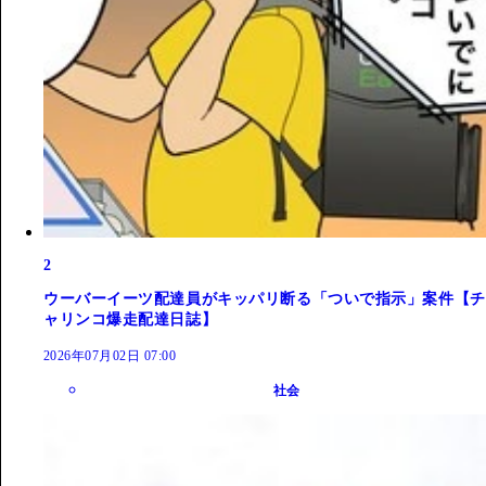
2
ウーバーイーツ配達員がキッパリ断る「ついで指示」案件【チ
ャリンコ爆走配達日誌】
2026年07月02日 07:00
社会