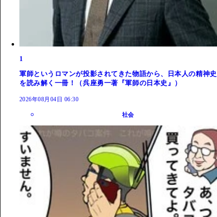
1
軍師というロマンが投影されてきた物語から、日本人の精神史
を読み解く一冊！（呉座勇一著『軍師の日本史』）
2026年08月04日 06:30
社会