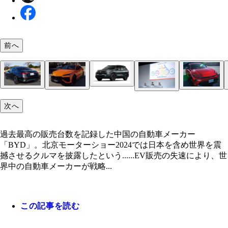
前へ
充電と給油がフルなら一般家庭の12日分の電気量
メルセデス・ベンツの新型Eクラスに設定されたPH
るアウトランダーPHEV。価格は499万5100～630万4
BYDの高級ブランドがブッ放したU8はSUVタイプ
過去最高の販売台数を記録した中国の自動車メーカ
ランボルギーニのSUVウルスに800馬力のPHEV版
クラウンスポーツのPHEVは全長4720㎜×全幅1880
昨年度の決算で過去最高の売上高を記録したマツダ
E350eスポーツエディションスター。価格は988万
次へ
円
PHEV。その場で360度回転し、水上航行も可能な
23年度決算で営業利益5兆円超えを達成したトヨタ
「BYD」。北京モーターショー2024では日本を含
場。価格は未発表だが、時速100キロ到達は3.4秒!!
高1570㎜。車重は2030㎏。エンジンは2.5L。価格は
のMX-30ロータリーEV。価格423万5000～478万500
ー
会見で佐藤恒治社長（中央）はPHEV開発へ注力す
を震撼させるクルマを披露したという……
円
言及
過去最高の販売台数を記録した中国の自動車メーカー
「BYD」。北京モーターショー2024では日本を含め世界を震
撼させるクルマを披露したという......EV販売の失速により、世
界中の自動車メーカーが戦略...
この記事を読む