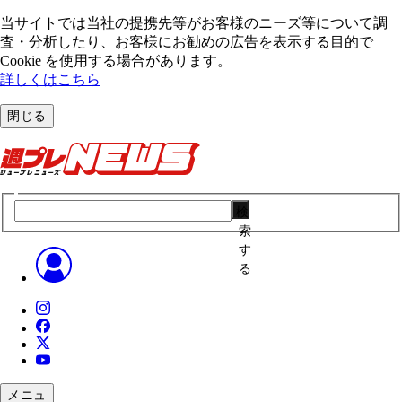
当サイトでは当社の提携先等がお客様のニーズ等について調
査・分析したり、お客様にお勧めの広告を表⽰する⽬的で
Cookie を使⽤する場合があります。
詳しくはこちら
閉じる
検
索
す
る
メニュ