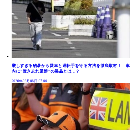
厳しすぎる酷暑から愛車と運転手を守る方法を徹底取材！ 車
内に"置き忘れ厳禁"の製品とは...？
2026年08月08日 07:00