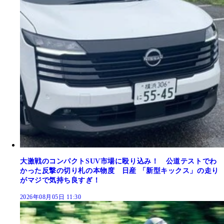
大激戦のコンパクトSUV市場に殴り込み！ 公道テストでわ
かった反撃の切り札の本物度 日産 「新型キックス」の走り
がマジで気持ち良すぎ！
2026年08月05日 11:30