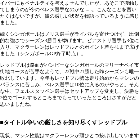
イバーにもペナルティを与えませんでしたが、あそこで接触し
てしまうのが今のペレス選手なのかな......。こんなことを言い
たくはないですが、彼の厳しい状況を物語っているように感じ
ました。
続くシンガポールはノリス選手がライバルを寄せつけず、圧倒
的な強さでシーズン3勝目を挙げます。ピアストリ選手も3位に
入り、マクラーレンはレッドブルとのポイント差を41まで広げ
ました（シンガポールGP終了時点）。
レッドブルは路面がパンピーなシンガポールのマリーナベイ市
街地コースが苦手なようで、22戦中21勝した昨シーズンも唯一
敗北しています。今年もレッドブル勢は走り始めからマシンの
バランスに苦しみ、ペレス選手は10位に入るのがやっと。そん
な中、フェルスタッペン選手はセットアップを変更し、決勝を
2位でゴールするところまでもっていったところはさすがだと
思いましたね。
■タイトル争いの厳しさを知り尽くすレッドブル
現状、マシン性能はマクラーレンが頭ひとつ抜け出しています