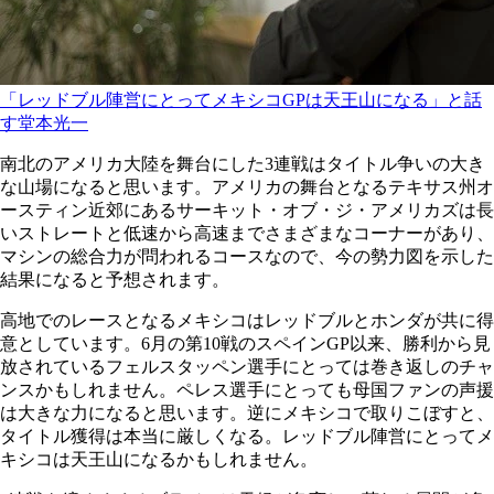
「レッドブル陣営にとってメキシコGPは天王山になる」と話
す堂本光一
南北のアメリカ大陸を舞台にした3連戦はタイトル争いの大き
な山場になると思います。アメリカの舞台となるテキサス州オ
ースティン近郊にあるサーキット・オブ・ジ・アメリカズは長
いストレートと低速から高速までさまざまなコーナーがあり、
マシンの総合力が問われるコースなので、今の勢力図を示した
結果になると予想されます。
高地でのレースとなるメキシコはレッドブルとホンダが共に得
意としています。6月の第10戦のスペインGP以来、勝利から見
放されているフェルスタッペン選手にとっては巻き返しのチャ
ンスかもしれません。ペレス選手にとっても母国ファンの声援
は大きな力になると思います。逆にメキシコで取りこぼすと、
タイトル獲得は本当に厳しくなる。レッドブル陣営にとってメ
キシコは天王山になるかもしれません。