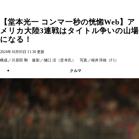
【堂本光一 コンマ一秒の恍惚Web】ア
メリカ大陸3連戦はタイトル争いの山場
になる！
2024年10月05日 11:30 更新
構成／川原田 剛 撮影／樋口 涼（堂本氏） 写真／桜井淳雄（F1）
クルマ