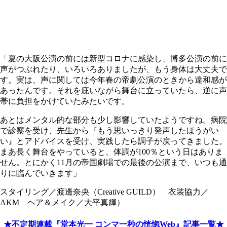
「夏の大阪公演の前には新型コロナに感染し、博多公演の前に
声がつぶれたり、いろいろありましたが、もう身体は大丈夫で
す。実は、声に関しては今年春の帝劇公演のときから違和感が
あったんです。それを庇いながら舞台に立っていたら、逆に声
帯に負担をかけていたみたいです。
あとはメンタル的な部分も少し影響していたようですね。病院
で診察を受け、先生から『もう思いっきり発声したほうがい
い』とアドバイスを受け、実践したら調子が戻ってきました。
まあ長く舞台をやっていると、体調が100％という日はありま
せん。とにかく11月の帝国劇場での最後の公演まで、いつも通
りに臨んでいきます」
スタイリング／渡邊奈央（Creative GUILD） 衣装協力／
AKM ヘア＆メイク／大平真輝）
★不定期連載『堂本光一 コンマ一秒の恍惚Web』記事一覧★