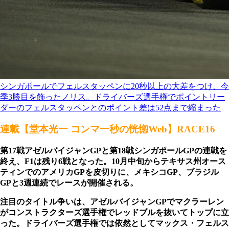
シンガポールでフェルスタッペンに20秒以上の大差をつけ、今
季3勝目を飾ったノリス。ドライバーズ選手権でポイントリー
ダーのフェルスタッペンとのポイント差は52点まで縮まった
連載【堂本光一 コンマ一秒の恍惚Web】RACE16
第17戦アゼルバイジャンGPと第18戦シンガポールGPの連戦を
終え、F1は残り6戦となった。10月中旬からテキサス州オース
ティンでのアメリカGPを皮切りに、メキシコGP、ブラジル
GPと3週連続でレースが開催される。
注目のタイトル争いは、アゼルバイジャンGPでマクラーレン
がコンストラクターズ選手権でレッドブルを抜いてトップに立
った。ドライバーズ選手権では依然としてマックス・フェルス