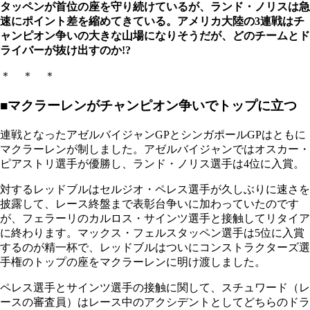
タッペンが首位の座を守り続けているが、ランド・ノリスは急
速にポイント差を縮めてきている。アメリカ大陸の3連戦はチ
ャンピオン争いの大きな山場になりそうだが、どのチームとド
ライバーが抜け出すのか!?
＊ ＊ ＊
■マクラーレンがチャンピオン争いでトップに立つ
連戦となったアゼルバイジャンGPとシンガポールGPはともに
マクラーレンが制しました。アゼルバイジャンではオスカー・
ピアストリ選手が優勝し、ランド・ノリス選手は4位に入賞。
対するレッドブルはセルジオ・ペレス選手が久しぶりに速さを
披露して、レース終盤まで表彰台争いに加わっていたのです
が、フェラーリのカルロス・サインツ選手と接触してリタイア
に終わります。マックス・フェルスタッペン選手は5位に入賞
するのが精一杯で、レッドブルはついにコンストラクターズ選
手権のトップの座をマクラーレンに明け渡しました。
ペレス選手とサインツ選手の接触に関して、スチュワード（レ
ースの審査員）はレース中のアクシデントとしてどちらのドラ