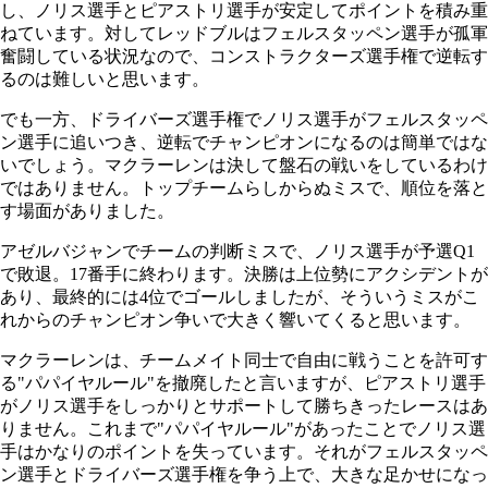
し、ノリス選手とピアストリ選手が安定してポイントを積み重
ねています。対してレッドブルはフェルスタッペン選手が孤軍
奮闘している状況なので、コンストラクターズ選手権で逆転す
るのは難しいと思います。
でも一方、ドライバーズ選手権でノリス選手がフェルスタッペ
ン選手に追いつき、逆転でチャンピオンになるのは簡単ではな
いでしょう。マクラーレンは決して盤石の戦いをしているわけ
ではありません。トップチームらしからぬミスで、順位を落と
す場面がありました。
アゼルバジャンでチームの判断ミスで、ノリス選手が予選Q1
で敗退。17番手に終わります。決勝は上位勢にアクシデントが
あり、最終的には4位でゴールしましたが、そういうミスがこ
れからのチャンピオン争いで大きく響いてくると思います。
マクラーレンは、チームメイト同士で自由に戦うことを許可す
る"パパイヤルール"を撤廃したと言いますが、ピアストリ選手
がノリス選手をしっかりとサポートして勝ちきったレースはあ
りません。これまで"パパイヤルール"があったことでノリス選
手はかなりのポイントを失っています。それがフェルスタッペ
ン選手とドライバーズ選手権を争う上で、大きな足かせになっ