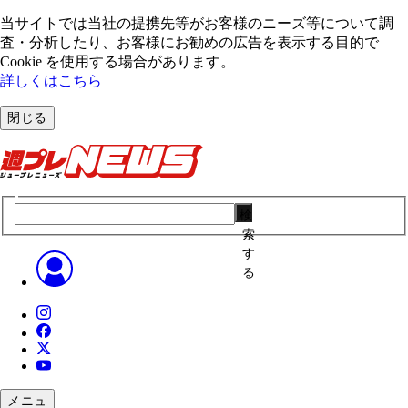
当サイトでは当社の提携先等がお客様のニーズ等について調
査・分析したり、お客様にお勧めの広告を表⽰する⽬的で
Cookie を使⽤する場合があります。
詳しくはこちら
閉じる
検
索
す
る
メニュ