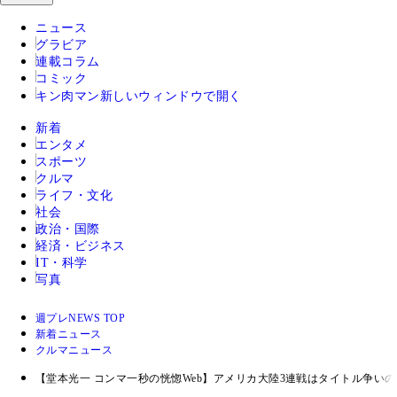
ニュース
グラビア
連載コラム
コミック
キン肉マン
新しいウィンドウで開く
新着
エンタメ
スポーツ
クルマ
ライフ・文化
社会
政治・国際
経済・ビジネス
IT・科学
写真
週プレNEWS TOP
新着ニュース
クルマニュース
【堂本光一 コンマ一秒の恍惚Web】アメリカ大陸3連戦はタイトル争い