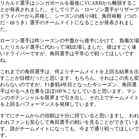
リカルド選手はシンガポールを最後にVCARBから離脱するこ
とが発表されました。そしてリアム・ローソン選手がリザーブ
ドライバーから昇格し、シーズンの残り6戦、角田裕毅（つの
だ・ゆうき）選手のチームメイトになることが発表されまし
た。
ローソン選手は昨シーズンの中盤から後半にかけて、負傷欠場
したリカルド選手に代わって5戦出場しました。彼はすごく速
いドライバーですが、角田選手は平常心で戦ってほしいです
ね。
これまでの角田選手は、何よりチームメイトを上回る結果を出
すことが目標だったと思います。もちろん、それはこの先も変
わらないのですが、F1参戦4年目となった今シーズン、角田選
手はやるべき仕事をほぼ100％こなしていると思います。マシ
ンのポテンシャルを限界まで引き出し、その上でチームメイト
を上回るパフォーマンスを発揮しています。
すでにチームからの信頼は十分に得ていると思いますし、われ
われファンも安心して角田選手の戦いを見ることができていま
す。誰がチームメイトになっても、今まで通り戦ってほしいで
す。