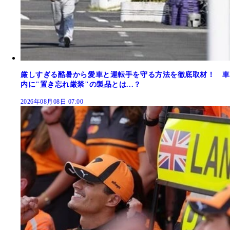
厳しすぎる酷暑から愛車と運転手を守る方法を徹底取材！ 車
内に"置き忘れ厳禁"の製品とは...？
2026年08月08日 07:00