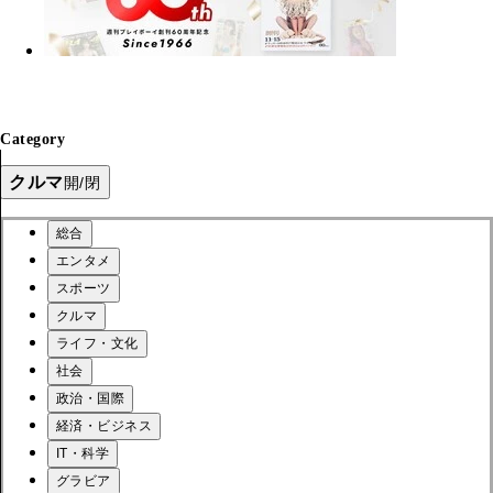
Category
クルマ
開/閉
総合
エンタメ
スポーツ
クルマ
ライフ・文化
社会
政治・国際
経済・ビジネス
IT・科学
グラビア