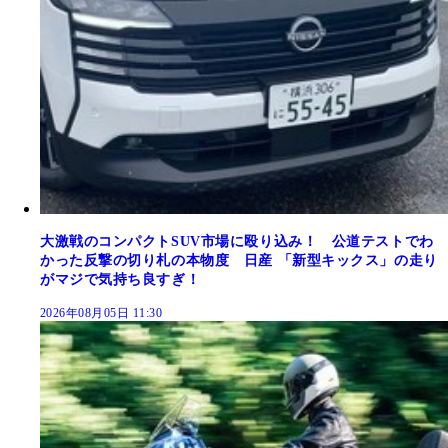
大激戦のコンパクトSUV市場に殴り込み！ 公道テストでわ
かった反撃の切り札の本物度 日産 「新型キックス」の走り
がマジで気持ち良すぎ！
2026年08月05日 11:30