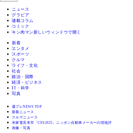
ニュース
グラビア
連載コラム
コミック
キン肉マン
新しいウィンドウで開く
新着
エンタメ
スポーツ
クルマ
ライフ・文化
社会
政治・国際
経済・ビジネス
IT・科学
写真
週プレNEWS TOP
新着ニュース
クルマニュース
米家電見本市「CES2025」ニッポン自動車メーカーの現地評
画像・写真