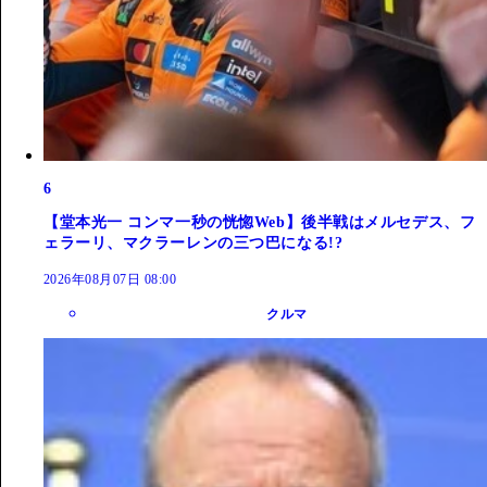
6
【堂本光一 コンマ一秒の恍惚Web】後半戦はメルセデス、フ
ェラーリ、マクラーレンの三つ巴になる!?
2026年08月07日 08:00
クルマ