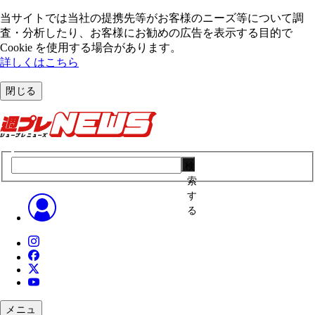
当サイトでは当社の提携先等がお客様のニーズ等について調
査・分析したり、お客様にお勧めの広告を表⽰する⽬的で
Cookie を使⽤する場合があります。
詳しくはこちら
閉じる
検
索
す
る
メニュ