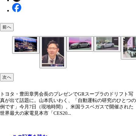
前へ
昨年公開したモデルを磨き抜き、顔やドアの形状な
注目のアフィーラだったが、ド派手さはなく、非常
変更したホンダゼロシリーズ。現地の反応も上々と
ンプルな仕上がり。現地でもカラオケ機能搭載が話
トヨタ・豊田章男会長のプレゼンでGRスープラの
ト写真が出て話題に。山本氏いわく、「自動運転の
のひとつの例です」
次へ
スズキがCES初出展。この自動運転の試作車だけで
トヨタ・豊田章男会長のプレゼンでGRスープラのドリフト写
く、スズキ自慢の軽トラもブチ込み、熱い視線を浴
真が出て話題に。山本氏いわく、「自動運転の研究のひとつの
例です」今月7日（現地時間）、米国ラスベガスで開催された
世界最大の家電見本市「CES20...