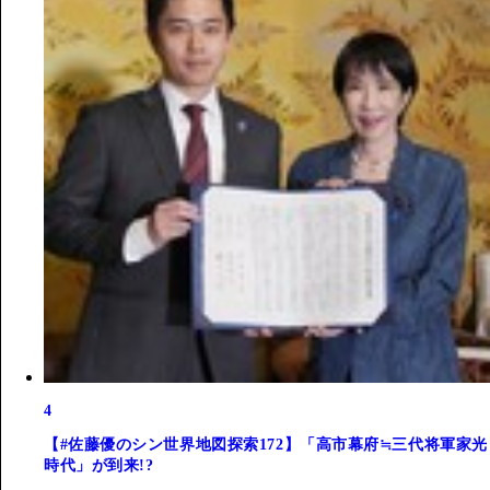
4
【#佐藤優のシン世界地図探索172】「高市幕府≒三代将軍家光
時代」が到来!?