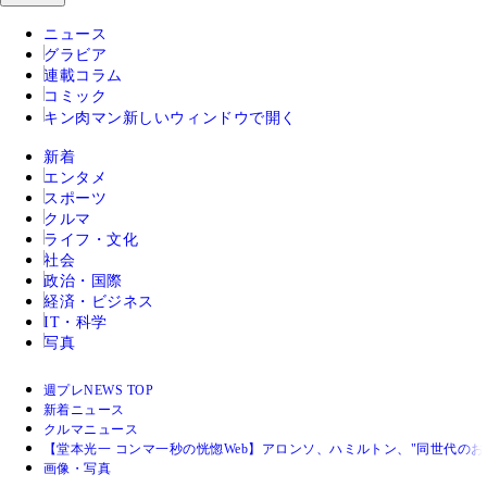
ニュース
グラビア
連載コラム
コミック
キン肉マン
新しいウィンドウで開く
新着
エンタメ
スポーツ
クルマ
ライフ・文化
社会
政治・国際
経済・ビジネス
IT・科学
写真
週プレNEWS TOP
新着ニュース
クルマニュース
【堂本光一 コンマ一秒の恍惚Web】アロンソ、ハミルトン、"同世代のおじ
画像・写真