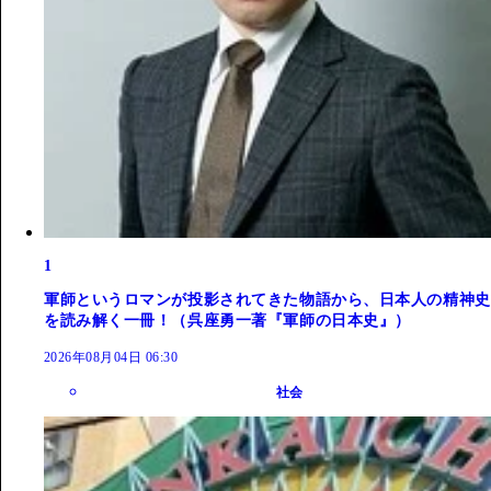
1
軍師というロマンが投影されてきた物語から、日本人の精神史
を読み解く一冊！（呉座勇一著『軍師の日本史』）
2026年08月04日 06:30
社会