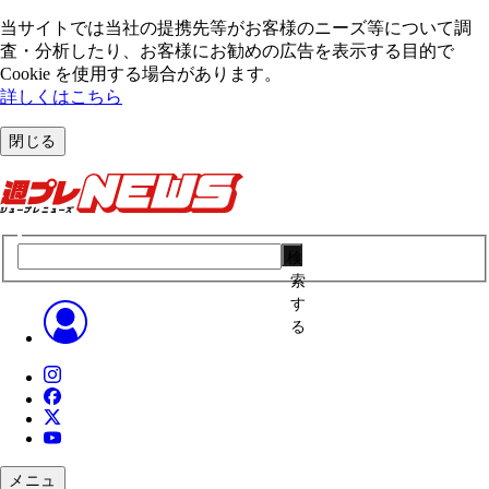
当サイトでは当社の提携先等がお客様のニーズ等について調
査・分析したり、お客様にお勧めの広告を表⽰する⽬的で
Cookie を使⽤する場合があります。
詳しくはこちら
閉じる
検
索
す
る
メニュ