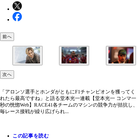
前へ
フェラーリ移籍1年目は表彰台ゼロと不本意な結果
通算32勝を挙げるアロンソだが、2013年のスペイン
「アロンソ選手とホンダがともにF1チャンピオン
次へ
り、「最悪のシーズン」と振り返るハミルトン。202
来、200戦以上も勝利から遠ざかっている。大きな
てくれたら最高ですね」と語る堂本光一
月7日に41歳になった7度の世界王者にとって今シ
変更が実施される26年を好機ととらえ、「勝ちた
は勝負の年になる
意欲を見せている
「アロンソ選手とホンダがともにF1チャンピオンを獲ってく
れたら最高ですね」と語る堂本光一連載【堂本光一 コンマ一
秒の恍惚Web】RACE41各チームのマシンの競争力が拮抗し、
毎レース接戦が繰り広げられ...
この記事を読む