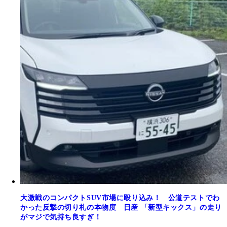
大激戦のコンパクトSUV市場に殴り込み！ 公道テストでわ
かった反撃の切り札の本物度 日産 「新型キックス」の走り
がマジで気持ち良すぎ！