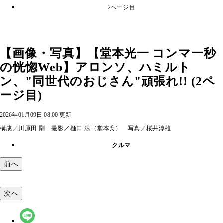
2ページ目
【画像・写真】【堂本光一 コンマ一秒
の恍惚Web】アロンソ、ハミルト
ン、"同世代のおじさん"頑張れ!! (2ペ
ージ目)
2026年01月09日 08:00 更新
構成／川原田 剛 撮影／樋口 涼（堂本氏） 写真／桜井淳雄
クルマ
前へ
次へ