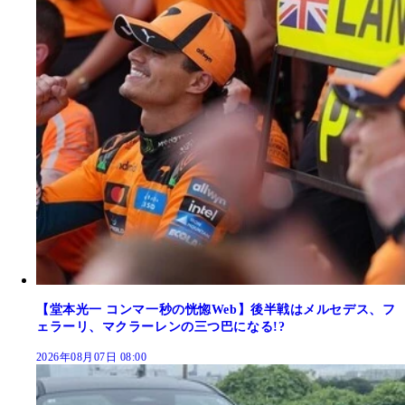
【堂本光一 コンマ一秒の恍惚Web】後半戦はメルセデス、フ
ェラーリ、マクラーレンの三つ巴になる!?
2026年08月07日 08:00