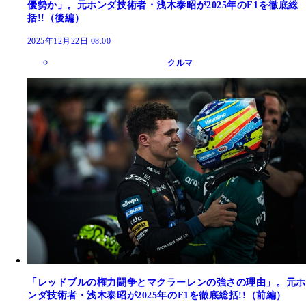
優勢か」。元ホンダ技術者・浅木泰昭が2025年のF1を徹底総
括!!（後編）
2025年12月22日 08:00
クルマ
「レッドブルの権力闘争とマクラーレンの強さの理由」。元ホ
ンダ技術者・浅木泰昭が2025年のF1を徹底総括!!（前編）