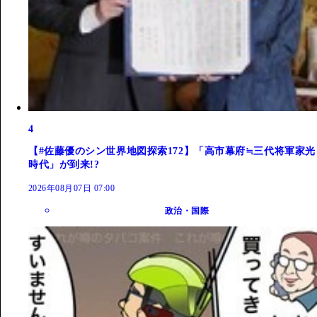
4
【#佐藤優のシン世界地図探索172】「高市幕府≒三代将軍家光
時代」が到来!?
2026年08月07日 07:00
政治・国際