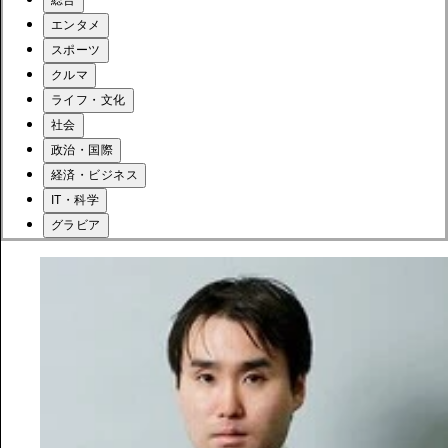
エンタメ
スポーツ
クルマ
ライフ・文化
社会
政治・国際
経済・ビジネス
IT・科学
グラビア