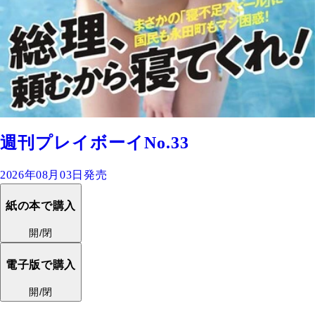
週刊プレイボーイNo.33
2026年08月03日発売
紙の本で購入
開/閉
電子版で購入
開/閉