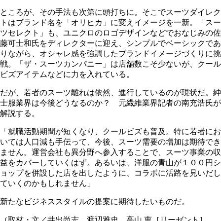
ところが、その手法も次第に頭打ちに。そこでスーツダイレク
トはブランド名を「オリヒカ」に変えイメージを一新。「スー
ツセレクト」も、ユニクロのロゴデザインなどでおなじみの佐
藤可士和氏をディレクターに迎え、シンプルでベーシックであ
りながら、オシャレ感を強調したブランドイメージづくりに挑
戦。「ザ・スーツカンパニー」は店舗数こそ少ないが、クール
ビズアイテムなどに力を入れている。
だが、若者のスーツ離れは依然、進行しているのが現状だ。紳
士服業界は今後どうなるのか？ 元繊維業界記者の南充浩氏が
解説する。
「就職活動期間が短くなり、クールビズも普及。特に若者にお
いては人口減も手伝って、今後、スーツ需要の増加は期待でき
ません。運営会社も異分野へ参入することで、スーツ事業の収
益をカバーしていくはず。あるいは、洋服の青山が１００円シ
ョップを併設した店を出したように、コラボに活路を見いだし
ていくのかもしれません」
新たなビジネススタイルの提案に期待したいものだ。
（取材・文／井出尚志、渡辺雅史、高山 恵［リーゼント］