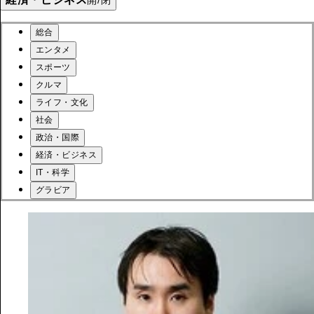
開/閉
総合
エンタメ
スポーツ
クルマ
ライフ・文化
社会
政治・国際
経済・ビジネス
IT・科学
グラビア