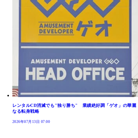
レンタルCD消滅でも"独り勝ち" 業績絶好調「ゲオ」の華麗
なる転身戦略
2026年07月13日 07:00