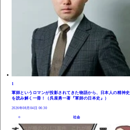
1
軍師というロマンが投影されてきた物語から、日本人の精神史
を読み解く一冊！（呉座勇一著『軍師の日本史』）
2026年08月04日 06:30
社会