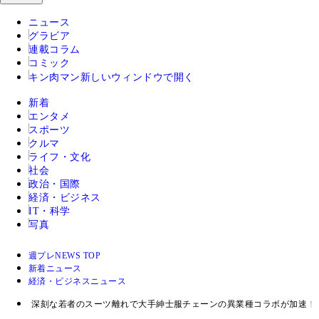
ニュース
グラビア
連載コラム
コミック
キン肉マン
新しいウィンドウで開く
新着
エンタメ
スポーツ
クルマ
ライフ・文化
社会
政治・国際
経済・ビジネス
IT・科学
写真
週プレNEWS TOP
新着ニュース
経済・ビジネスニュース
深刻な若者のスーツ離れで大手紳士服チェーンの異業種コラボが加速！