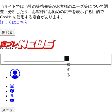
当サイトでは当社の提携先等がお客様のニーズ等について調
査・分析したり、お客様にお勧めの広告を表⽰する⽬的で
Cookie を使⽤する場合があります。
詳しくはこちら
閉じる
検
索
す
る
メニュ