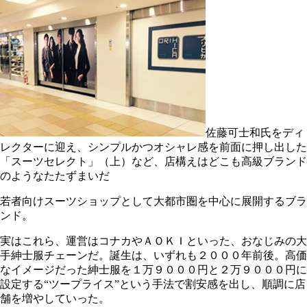
佐藤可士和氏をディ
レクターに迎え、シンプルかつオシャレ感を前面に押し出した
「スーツセレクト」（上）など、店構えはどこも高級ブランド
のようなたたずまいだ
若者向けスーツショップとして大都市圏を中心に展開するブラ
ンド。
実はこれら、運営はコナカやＡＯＫＩといった、おなじみの大
手紳士服チェーンだ。誕生は、いずれも２０００年前後。高価
なイメージだった紳士服を１万９０００円と２万９０００円に
設定する“ツープライス”という手法で割安感を出し、順調に店
舗を増やしていった。