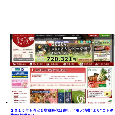
２０１５年も円安＆増税時代は進行、“モノ消費”より“コト消