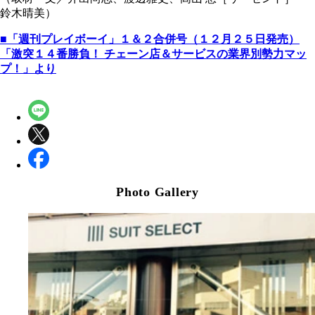
鈴木晴美）
■「週刊プレイボーイ」１＆２合併号（１２月２５日発売）
「激突１４番勝負！ チェーン店＆サービスの業界別勢力マッ
プ！」より
Photo Gallery