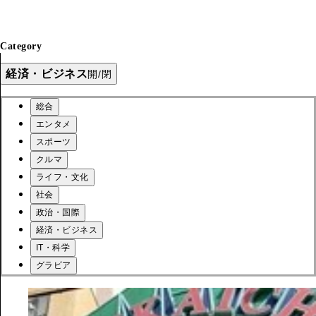
Category
経済・ビジネス
開/閉
総合
エンタメ
スポーツ
クルマ
ライフ・文化
社会
政治・国際
経済・ビジネス
IT・科学
グラビア