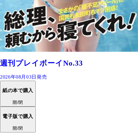
週刊プレイボーイNo.33
2026年08月03日発売
紙の本で購入
開/閉
電子版で購入
開/閉