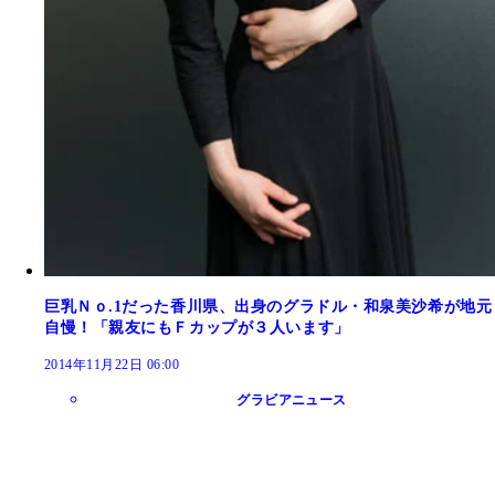
巨乳Ｎｏ.1だった香川県、出身のグラドル・和泉美沙希が地元
自慢！「親友にもＦカップが３人います」
2014年11月22日 06:00
グラビアニュース