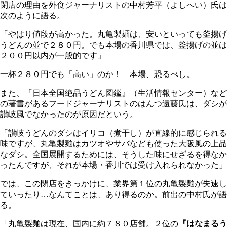
閉店の理由を外食ジャーナリストの中村芳平（よしへい）氏は
次のように語る。
「やはり値段が高かった。丸亀製麺は、安いといっても釜揚げ
うどんの並で２８０円。でも本場の香川県では、釜揚げの並は
２００円以内が一般的です」
一杯２８０円でも「高い」のか！ 本場、恐るべし。
また、『日本全国絶品うどん図鑑』（生活情報センター）など
の著書があるフードジャーナリストのはんつ遠藤氏は、ダシが
讃岐風でなかったのが原因だという。
「讃岐うどんのダシはイリコ（煮干し）が直線的に感じられる
味ですが、丸亀製麺はカツオやサバなども使った大阪風の上品
なダシ。全国展開するためには、そうした味にせざるを得なか
ったんですが、それが本場・香川では受け入れられなかった」
では、この閉店をきっかけに、業界第１位の丸亀製麺が失速し
ていったり…なんてことは、あり得るのか。前出の中村氏が語
る。
「丸亀製麺は現在、国内に約７８０店舗。２位の
『はなまるう