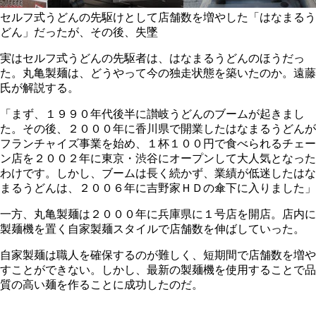
セルフ式うどんの先駆けとして店舗数を増やした「はなまるう
どん」だったが、その後、失墜
実はセルフ式うどんの先駆者は、はなまるうどんのほうだっ
た。丸亀製麺は、どうやって今の独走状態を築いたのか。遠藤
氏が解説する。
「まず、１９９０年代後半に讃岐うどんのブームが起きまし
た。その後、２０００年に香川県で開業したはなまるうどんが
フランチャイズ事業を始め、１杯１００円で食べられるチェー
ン店を２００２年に東京・渋谷にオープンして大人気となった
わけです。しかし、ブームは長く続かず、業績が低迷したはな
まるうどんは、２００６年に吉野家ＨＤの傘下に入りました」
一方、丸亀製麺は２０００年に兵庫県に１号店を開店。店内に
製麺機を置く自家製麺スタイルで店舗数を伸ばしていった。
自家製麺は職人を確保するのが難しく、短期間で店舗数を増や
すことができない。しかし、最新の製麺機を使用することで品
質の高い麺を作ることに成功したのだ。