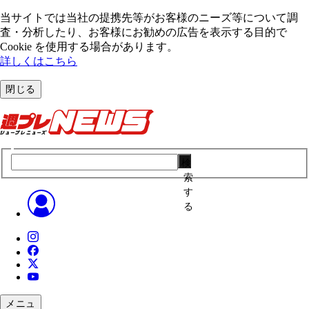
当サイトでは当社の提携先等がお客様のニーズ等について調
査・分析したり、お客様にお勧めの広告を表⽰する⽬的で
Cookie を使⽤する場合があります。
詳しくはこちら
閉じる
検
索
す
る
メニュ