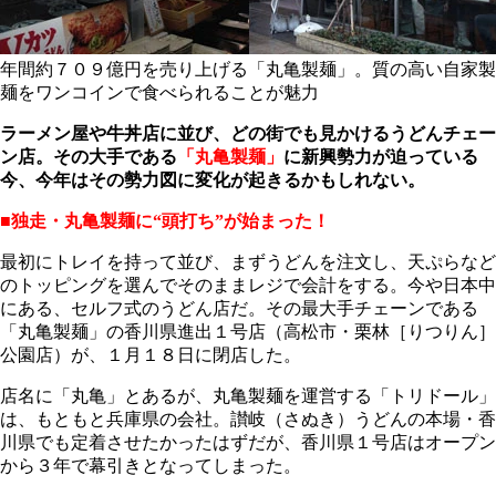
年間約７０９億円を売り上げる「丸亀製麺」。質の高い自家製
麺をワンコインで食べられることが魅力
ラーメン屋や牛丼店に並び、どの街でも見かけるうどんチェー
ン店。その大手である
「丸亀製麺」
に新興勢力が迫っている
今、今年はその勢力図に変化が起きるかもしれない。
■独走・丸亀製麺に“頭打ち”が始まった！
最初にトレイを持って並び、まずうどんを注文し、天ぷらなど
のトッピングを選んでそのままレジで会計をする。今や日本中
にある、セルフ式のうどん店だ。その最大手チェーンである
「丸亀製麺」の香川県進出１号店（高松市・栗林［りつりん］
公園店）が、１月１８日に閉店した。
店名に「丸亀」とあるが、丸亀製麺を運営する「トリドール」
は、もともと兵庫県の会社。讃岐（さぬき）うどんの本場・香
川県でも定着させたかったはずだが、香川県１号店はオープン
から３年で幕引きとなってしまった。