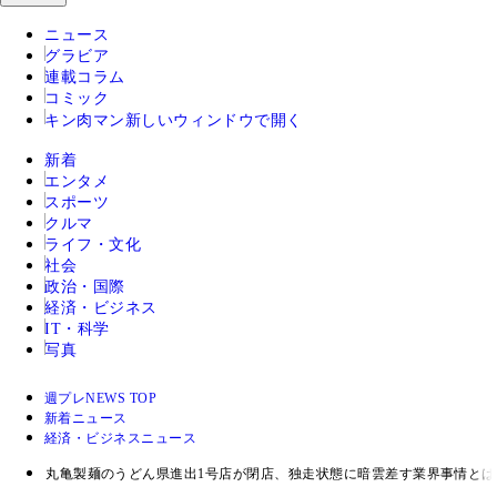
ニュース
グラビア
連載コラム
コミック
キン肉マン
新しいウィンドウで開く
新着
エンタメ
スポーツ
クルマ
ライフ・文化
社会
政治・国際
経済・ビジネス
IT・科学
写真
週プレNEWS TOP
新着ニュース
経済・ビジネスニュース
丸亀製麺のうどん県進出1号店が閉店、独走状態に暗雲差す業界事情とは