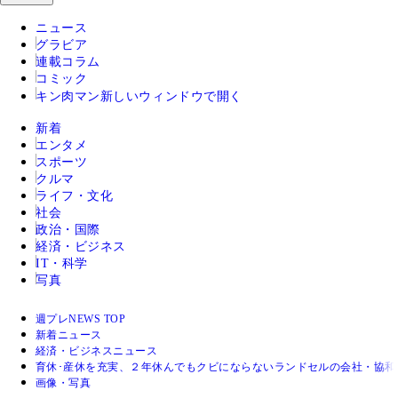
ニュース
グラビア
連載コラム
コミック
キン肉マン
新しいウィンドウで開く
新着
エンタメ
スポーツ
クルマ
ライフ・文化
社会
政治・国際
経済・ビジネス
IT・科学
写真
週プレNEWS TOP
新着ニュース
経済・ビジネスニュース
育休･産休を充実、２年休んでもクビにならないランドセルの会社・協和
画像・写真