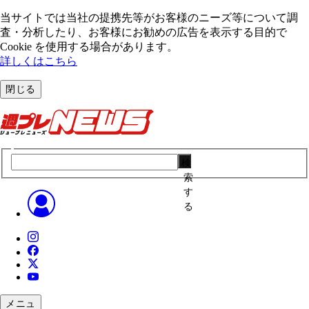
当サイトでは当社の提携先等がお客様のニーズ等について調
査・分析したり、お客様にお勧めの広告を表⽰する⽬的で
Cookie を使⽤する場合があります。
詳しくはこちら
閉じる
検
索
す
る
メニュ