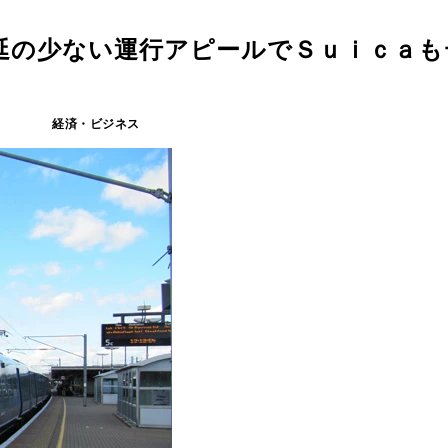
延の少ない運行アピールでＳｕｉｃａも
経済・ビジネス