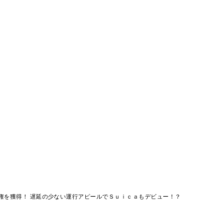
権を獲得！ 遅延の少ない運行アピールでＳｕｉｃａもデビュー！？