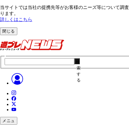
当サイトでは当社の提携先等がお客様のニーズ等について調査・
ります。
詳しくはこちら
閉じる
検
索
す
る
メニュ