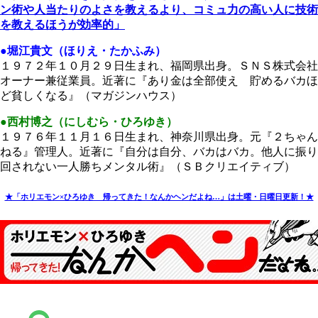
ン術や人当たりのよさを教えるより、コミュ力の高い人に技術
を教えるほうが効率的」
●堀江貴文（ほりえ・たかふみ）
１９７２年１０月２９日生まれ、福岡県出身。ＳＮＳ株式会社
オーナー兼従業員。近著に『あり金は全部使え 貯めるバカほ
ど貧しくなる』（マガジンハウス）
●西村博之（にしむら・ひろゆき）
１９７６年１１月１６日生まれ、神奈川県出身。元『２ちゃん
ねる』管理人。近著に『自分は自分、バカはバカ。他人に振り
回されない一人勝ちメンタル術』（ＳＢクリエイティブ）
★「ホリエモン×ひろゆき 帰ってきた！なんかヘンだよね…」は土曜・日曜日更新！★