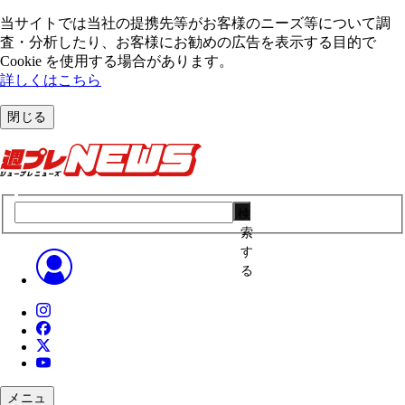
当サイトでは当社の提携先等がお客様のニーズ等について調
査・分析したり、お客様にお勧めの広告を表⽰する⽬的で
Cookie を使⽤する場合があります。
詳しくはこちら
閉じる
検
索
す
る
メニュ