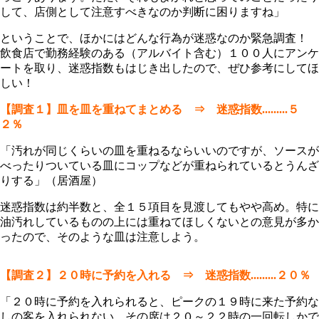
して、店側として注意すべきなのか判断に困りますね」
ということで、ほかにはどんな行為が迷惑なのか緊急調査！
飲食店で勤務経験のある（アルバイト含む）１００人にアンケ
ートを取り、迷惑指数もはじき出したので、ぜひ参考にしてほ
しい！
【調査１】皿を皿を重ねてまとめる ⇒ 迷惑指数.........５
２％
「汚れが同じくらいの皿を重ねるならいいのですが、ソースが
べったりついている皿にコップなどが重ねられているとうんざ
りする」（居酒屋）
迷惑指数は約半数と、全１５項目を見渡してもやや高め。特に
油汚れしているものの上には重ねてほしくないとの意見が多か
ったので、そのような皿は注意しよう。
【調査２】２０時に予約を入れる ⇒ 迷惑指数.........２０％
「２０時に予約を入れられると、ピークの１９時に来た予約な
しの客を入れられない。その席は２０～２２時の一回転しかで