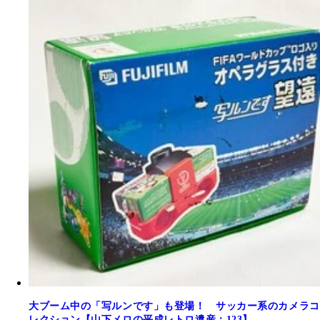
大ブーム中の「写ルンです」も登場！ サッカー系のカメラコ
レクション【山下メロの平成レトロ遺産：123】