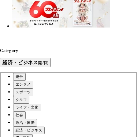
Category
経済・ビジネス
開/閉
総合
エンタメ
スポーツ
クルマ
ライフ・文化
社会
政治・国際
経済・ビジネス