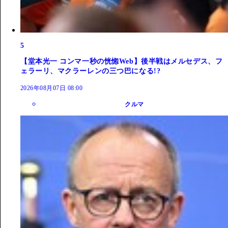
5
【堂本光一 コンマ一秒の恍惚Web】後半戦はメルセデス、フ
ェラーリ、マクラーレンの三つ巴になる!?
2026年08月07日 08:00
クルマ