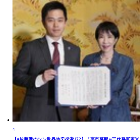
4
【#佐藤優のシン世界地図探索172】「高市幕府≒三代将軍家光