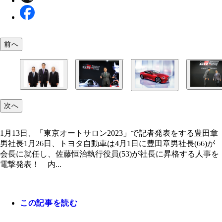
前へ
（左から）トヨタ自動車の豊田章男社長、佐藤恒治
「東京オートサロン2023」で記者発表をするトヨ
「東京オートサロン2023」でのひとコマ。今見る
次へ
佐藤新社長氏が開発責任者として手がけたLC（写
長、内山田竹志会長
藤新社長氏
味わい深いツーショット
＝レクサス）
1月13日、「東京オートサロン2023」で記者発表をする豊田章
男社長1月26日、トヨタ自動車は4月1日に豊田章男社長(66)が
会長に就任し、佐藤恒治執行役員(53)が社長に昇格する人事を
電撃発表！ 内...
この記事を読む