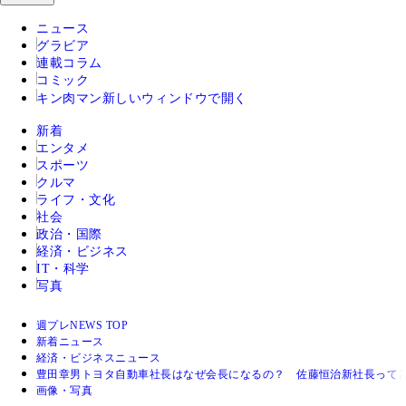
ニュース
グラビア
連載コラム
コミック
キン肉マン
新しいウィンドウで開く
新着
エンタメ
スポーツ
クルマ
ライフ・文化
社会
政治・国際
経済・ビジネス
IT・科学
写真
週プレNEWS TOP
新着ニュース
経済・ビジネスニュース
豊田章男トヨタ自動車社長はなぜ会長になるの？ 佐藤恒治新社長って
画像・写真