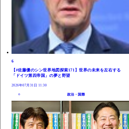
6
【#佐藤優のシン世界地図探索171】世界の未来を左右する
「ドイツ第四帝国」の夢と野望
2026年07月31日 11:30
政治・国際