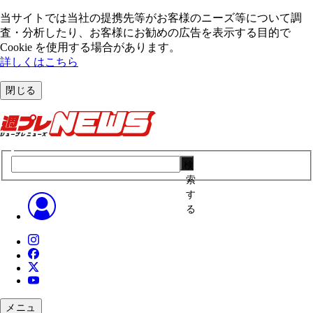
当サイトでは当社の提携先等がお客様のニーズ等について調
査・分析したり、お客様にお勧めの広告を表⽰する⽬的で
Cookie を使⽤する場合があります。
詳しくはこちら
閉じる
検
索
す
る
メニュ