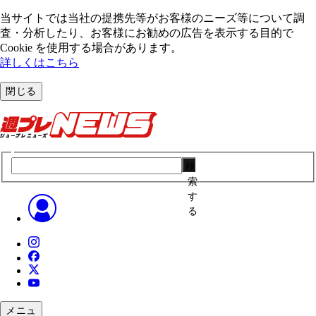
当サイトでは当社の提携先等がお客様のニーズ等について調
査・分析したり、お客様にお勧めの広告を表⽰する⽬的で
Cookie を使⽤する場合があります。
詳しくはこちら
閉じる
検
索
す
る
メニュ