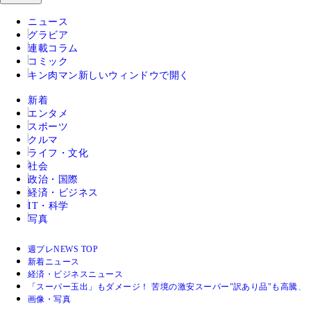
ニュース
グラビア
連載コラム
コミック
キン肉マン
新しいウィンドウで開く
新着
エンタメ
スポーツ
クルマ
ライフ・文化
社会
政治・国際
経済・ビジネス
IT・科学
写真
週プレNEWS TOP
新着ニュース
経済・ビジネスニュース
「スーパー玉出」もダメージ！ 苦境の激安スーパー"訳あり品"も高騰、
画像・写真