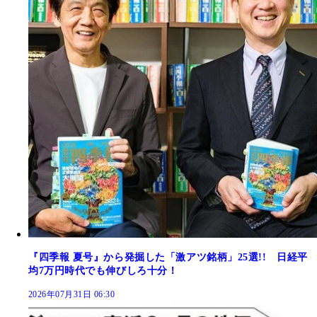
『四季報 夏号』から発掘した「激アツ銘柄」25選!! 日経平
均7万円時代でも伸びしろ十分！
2026年07月31日 06:30