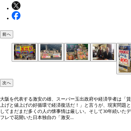
前へ
大阪を代表する激安の雄、スーパー玉出
都内中心にディスカウントスーパー7店舗を展開す
東京都足立区に本社を構えるゑびすや商店は現最高
すや商店は物価高に負けじと奮闘。飲食料だけでな
問、唐鎌秀貢氏（左）が1965年に創業。06年に長
次へ
料品やスマホケース、アダルトDVDまで販売
行氏（右）が社長を引き継いだ
大阪を代表する激安の雄、スーパー玉出政府や経済学者は「賃
上げと値上げの好循環で経済復活だ！」と言うが、現実問題と
してまだまだ多くの人の懐事情は厳しい。そして30年続いたデ
フレで花開いた日本独自の「激安...