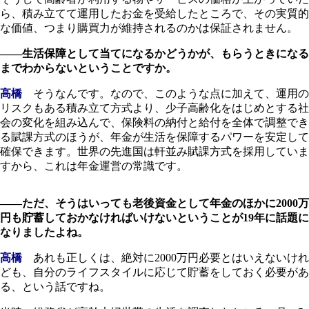
ら、積み立てて運用したお金を受給したところで、その実質的
な価値、つまり購買力が維持されるのかは保証されません。
――生活保障として当てになるかどうかが、もらうときになる
までわからないということですか。
高橋
そうなんです。なので、このような点に加えて、運用の
リスクもある積み立て方式より、少子高齢化をはじめとする社
会の変化を組み込んで、保険料の納付と給付を全体で調整でき
る賦課方式のほうが、年金が生活を保障するパワーを安定して
確保できます。世界の先進国は軒並み賦課方式を採用していま
すから、これは年金運営の常識です。
――ただ、そうはいっても老後資金として年金のほかに2000万
円も貯蓄しておかなければいけないということが19年に話題に
なりましたよね。
高橋
あれも正しくは、絶対に2000万円必要とはいえないけれ
ども、自分のライフスタイルに応じて貯蓄をしておく必要があ
る、という話ですね。