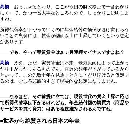
高橋
おっしゃるとおり、ここが今回の財政検証で一番わかり
にくくて、かつ一番大事なところなので、しっかりご説明しま
すね。
所得代替率が下がっていくのに年金給付の価値がほぼ変わらな
いことの裏側には、賃金が物価以上に上昇していくという想定
があります。
――でも、今って実質賃金は26ヵ月連続マイナスですよね？
高橋
ええ。ただ、実質賃金は本来、景気動向によって上がっ
たり下がったりするものです。直近の数年が下がっているから
といって、この先数十年を見通すときに下がり続けると仮定す
るのは、むしろ悲観的すぎて現実的な想定になりません。
――なるほど。その前提に立てば、現役世代の賃金上昇に応じ
て所得代替率は下がるけれども、年金給付額の購買力（商品や
サービスを買う資力）はある程度維持されるんですね。
■世界から絶賛される日本の年金