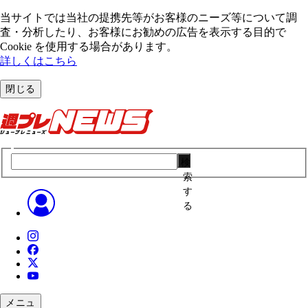
当サイトでは当社の提携先等がお客様のニーズ等について調
査・分析したり、お客様にお勧めの広告を表⽰する⽬的で
Cookie を使⽤する場合があります。
詳しくはこちら
閉じる
検
索
す
る
メニュ