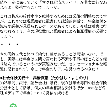
値を一定に保っていく「マクロ経済スライド」が着実に行なわ
れるよう監視することでしょうか。
これは将来の給付水準を維持するためには必須の調整なのです
が、これまでは現受給者に配慮した政治的判断で、年金給付を
減らす調整が見送られるケースがありました。今後は着実に行
なわれるよう、今の現役世代と受給者による相互理解が必要で
しょう。
＊ ＊ ＊
今の高齢世代と比べて給付に差があることは間違いない。で
も、実際には年金は世間で言われる不安や不満のほとんどを織
り込んでいるというのが実態みたいだ。センセーショナルな報
道に惑わされず、今こそ年金のリアルを見つめるべきだ！
●社会保険労務士 高橋義憲（たかはし・よしのり）
約25年間、銀行、証券会社に勤務。現在は年金専門の社会保険
労務士として活動。個人の年金相談を受けるほか、noteなど各
種メディアで年金について発信を続ける