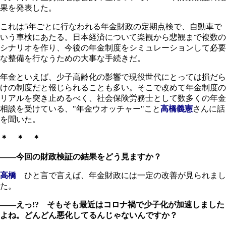
果を発表した。
これは5年ごとに行なわれる年金財政の定期点検で、自動車で
いう車検にあたる。日本経済について楽観から悲観まで複数の
シナリオを作り、今後の年金制度をシミュレーションして必要
な整備を行なうための大事な手続きだ。
年金といえば、少子高齢化の影響で現役世代にとっては損だら
けの制度だと報じられることも多い。そこで改めて年金制度の
リアルを突き止めるべく、社会保険労務士として数多くの年金
相談を受けている、"年金ウオッチャー"こと
高橋義憲
さんに話
を聞いた。
＊ ＊ ＊
――今回の財政検証の結果をどう見ますか？
高橋
ひと言で言えば、年金財政には一定の改善が見られまし
た。
――えっ!? そもそも最近はコロナ禍で少子化が加速しました
よね。どんどん悪化してるんじゃないんですか？