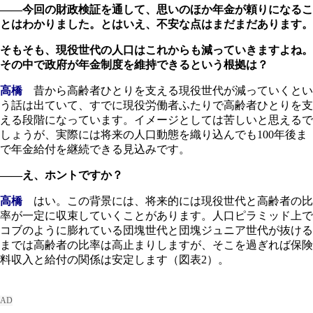
――今回の財政検証を通して、思いのほか年金が頼りになるこ
とはわかりました。とはいえ、不安な点はまだまだあります。
そもそも、現役世代の人口はこれからも減っていきますよね。
その中で政府が年金制度を維持できるという根拠は？
高橋
昔から高齢者ひとりを支える現役世代が減っていくとい
う話は出ていて、すでに現役労働者ふたりで高齢者ひとりを支
える段階になっています。イメージとしては苦しいと思えるで
しょうが、実際には将来の人口動態を織り込んでも100年後ま
で年金給付を継続できる見込みです。
――え、ホントですか？
高橋
はい。この背景には、将来的には現役世代と高齢者の比
率が一定に収束していくことがあります。人口ピラミッド上で
コブのように膨れている団塊世代と団塊ジュニア世代が抜ける
までは高齢者の比率は高止まりしますが、そこを過ぎれば保険
料収入と給付の関係は安定します（図表2）。