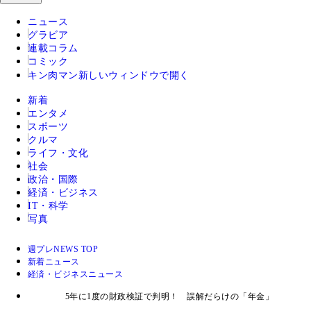
ニュース
グラビア
連載コラム
コミック
キン肉マン
新しいウィンドウで開く
新着
エンタメ
スポーツ
クルマ
ライフ・文化
社会
政治・国際
経済・ビジネス
IT・科学
写真
週プレNEWS TOP
新着ニュース
経済・ビジネスニュース
5年に1度の財政検証で判明！ 誤解だらけの「年金」