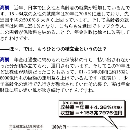
高橋
近年、日本では女性と高齢者の就業が増加しているんで
す。15～64歳の女性の就業率は20年に70.6％に達しており、先
進国平均の59.0％を大きく上回っています。そして高齢者の就
業率は同年に25.1％となり、こちらも先進国でトップクラス。
この両者が保険料を納めることで、年金財政は徐々に改善して
きたわけです。
――ほ～。では、もうひとつの積立金というのは？
高橋
年金は過去に納められた保険料のうち、払い出されなか
った分が積み立てられ、運用されています。そしてこの20年ほ
どは株価が順調だったこともあって、01～23年の間に約153兆
8000億円もの巨額の運用益を上げているんです（図表1）。少
子高齢化の進行で先行きが懸念されていたその裏で、実は年金
財政に強い追い風が吹き続けていたんですね。