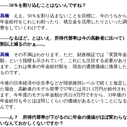
――50％を割り込むことはないんですね？
高橋
ええ。50％を割り込まないことを目標に、今のうちから
年金給付をじわじわ削ったり、積立金を活用したりといった調
整をしていくわけです。
――なるほど。とはいえ、所得代替率は今の高齢者に比べて1
割以上減るのかぁ......。
高橋
その不満はわかります。ただ、財政検証では「実質年金
額」という指標も示されていて、これにも注目する必要があり
ます。これは将来の年金給付額を、現在の通貨価値に換算した
ものです。
今後の日本経済や出生率などが現状維持レベルで続くと仮定し
た場合、高齢者のモデル世帯で57年には月21.1万円が給付され
ます。今年度のモデル年金額が月22.6万円ですから、33年後の
年金給付も今とほぼ同じくらいの価値があるということになる
んです。
――ん？ 所得代替率が下がるのに年金の価値がほぼ変わらな
いなんておかしくないですか？