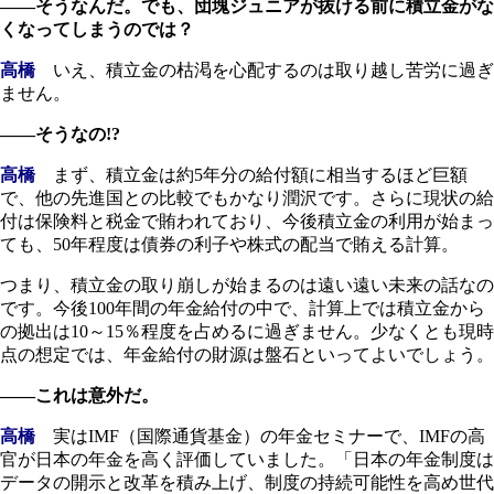
――そうなんだ。でも、団塊ジュニアが抜ける前に積立金がな
くなってしまうのでは？
高橋
いえ、積立金の枯渇を心配するのは取り越し苦労に過ぎ
ません。
――そうなの!?
高橋
まず、積立金は約5年分の給付額に相当するほど巨額
で、他の先進国との比較でもかなり潤沢です。さらに現状の給
付は保険料と税金で賄われており、今後積立金の利用が始まっ
ても、50年程度は債券の利子や株式の配当で賄える計算。
つまり、積立金の取り崩しが始まるのは遠い遠い未来の話なの
です。今後100年間の年金給付の中で、計算上では積立金から
の拠出は10～15％程度を占めるに過ぎません。少なくとも現時
点の想定では、年金給付の財源は盤石といってよいでしょう。
――これは意外だ。
高橋
実はIMF（国際通貨基金）の年金セミナーで、IMFの高
官が日本の年金を高く評価していました。「日本の年金制度は
データの開示と改革を積み上げ、制度の持続可能性を高め世代