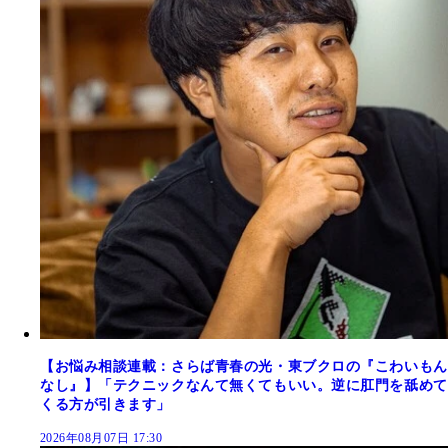
【お悩み相談連載：さらば青春の光・東ブクロの『こわいもん
なし』】「テクニックなんて無くてもいい。逆に肛門を舐めて
くる方が引きます」
2026年08月07日 17:30