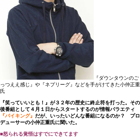
『ダウンタウンのご
っつええ感じ』や『ネプリーグ』などを手がけてきた小仲正重
氏
『笑っていいとも！』が３２年の歴史に終止符を打った。その
後番組として４月１日からスタートする
のが
情報バラエティ
『バイキング』
だが、いったいどんな番組になるのか？ プロ
デューサーの小仲正重氏に聞いた。
■怒られる覚悟はすでにできてます