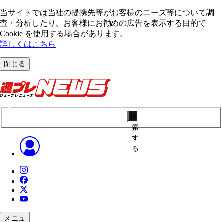
当サイトでは当社の提携先等がお客様のニーズ等について調
査・分析したり、お客様にお勧めの広告を表⽰する⽬的で
Cookie を使⽤する場合があります。
詳しくはこちら
閉じる
検
索
す
る
メニュ