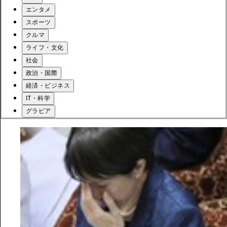
エンタメ
スポーツ
クルマ
ライフ・文化
社会
政治・国際
経済・ビジネス
IT・科学
グラビア