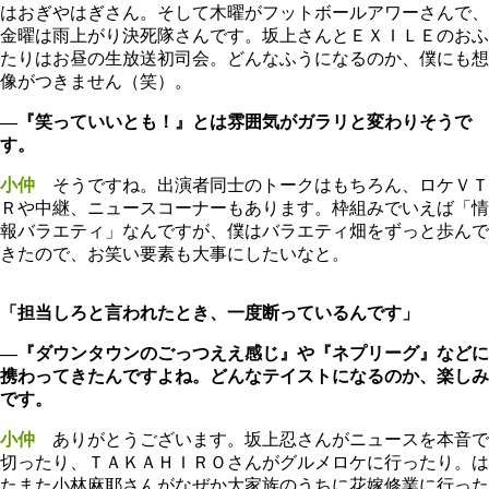
はおぎやはぎさん。そして木曜がフットボールアワーさんで、
金曜は雨上がり決死隊さんです。坂上さんとＥＸＩＬＥのおふ
たりはお昼の生放送初司会。どんなふうになるのか、僕にも想
像がつきません（笑）。
―『笑っていいとも！』とは雰囲気がガラリと変わりそうで
す。
小仲
そうですね。出演者同士のトークはもちろん、ロケＶＴ
Ｒや中継、ニュースコーナーもあります。枠組みでいえば「情
報バラエティ」なんですが、僕はバラエティ畑をずっと歩んで
きたので、お笑い要素も大事にしたいなと。
「担当しろと言われたとき、一度断っているんです」
―『ダウンタウンのごっつええ感じ』や『ネプリーグ』などに
携わってきたんですよね。どんなテイストになるのか、楽しみ
です。
小仲
ありがとうございます。坂上忍さんがニュースを本音で
切ったり、ＴＡＫＡＨＩＲＯさんがグルメロケに行ったり。は
たまた小林麻耶さんがなぜか大家族のうちに花嫁修業に行った