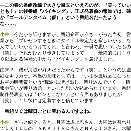
―この春の番組改編で大きな目玉といえるのが、『笑っていい
とも！』の後番組『バイキング』。正式発表前の報道では、確
か『ゴールデンタイム（仮）』という番組名だったよう
な……。
小仲
今だから話せますが、番組企画が立ち上がった当初、営
業から「プレゼンするときにタイトル未定だと寂しいから、な
んでもいいからつけてくれ」と言われ、一瞬で思いついたもの
（笑）。それがひとり歩きしてしまって……。最終的には１０
０以上ある候補の中から『バイキング』を選びました。
由来？ 僕が海賊が好きだったからです（笑）。というのは些
細なキッカケ。本当の意味としては、「いまや激戦区になった
お昼の時間帯という“荒波”に漕ぎ出し、斬り込んでいく」「情
報や笑いが獲り放題」といった思いが込められています。番組
制作発表会では「ピンとこない」という声もありましたが
（笑）、１年後には定着すると信じています！
―番組ＭＣは曜日ごとに替わるんですよね。
小仲
ざっと紹介すると、月曜は坂上忍さん、火曜は週替わり
でＥＸＩＬＥのＴＡＫＡＨＩＲＯさんとＮＡＯＴＯさん、水曜