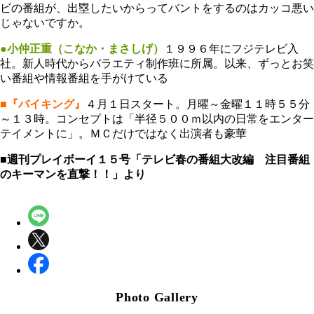
ビの番組が、出塁したいからってバントをするのはカッコ悪い
じゃないですか。
●小仲正重（こなか・まさしげ）
１９９６年にフジテレビ入
社。新人時代からバラエティ制作班に所属。以来、ずっとお笑
い番組や情報番組を手がけている
■『バイキング』
４月１日スタート。月曜～金曜１１時５５分
～１３時。コンセプトは「半径５００ｍ以内の日常をエンター
テイメントに」。ＭＣだけではなく出演者も豪華
■週刊プレイボーイ１５号「テレビ春の番組大改編 注目番組
のキーマンを直撃！！」より
Photo Gallery