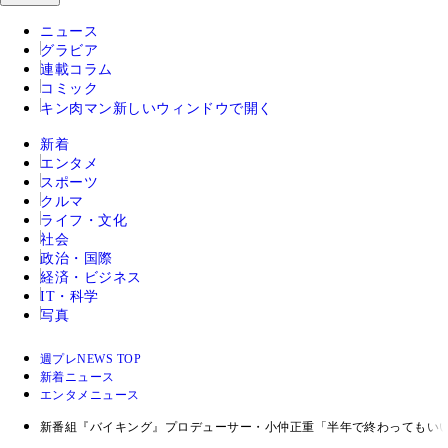
ニュース
グラビア
連載コラム
コミック
キン肉マン
新しいウィンドウで開く
新着
エンタメ
スポーツ
クルマ
ライフ・文化
社会
政治・国際
経済・ビジネス
IT・科学
写真
週プレNEWS TOP
新着ニュース
エンタメニュース
新番組『バイキング』プロデューサー・小仲正重「半年で終わってもい