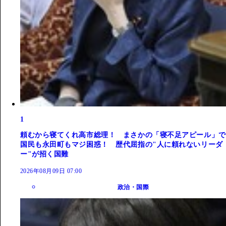
1
頼むから寝てくれ高市総理！ まさかの「寝不足アピール」で
国民も永田町もマジ困惑！ 歴代屈指の"人に頼れないリーダ
ー"が招く国難
2026年08月09日 07:00
政治・国際