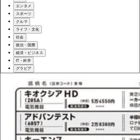
エンタメ
スポーツ
クルマ
ライフ・文化
社会
政治・国際
経済・ビジネス
IT・科学
グラビア