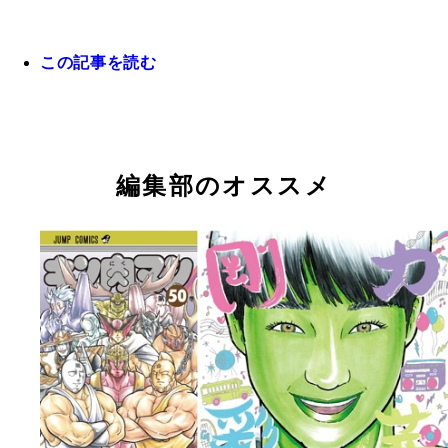
この記事を読む
編集部のオススメ
週プレNEWSで『たいようのマキバオーＷ』を連載
『週刊ヤングジャンプ』で連載中の『テラフォーマ
『週刊少年ジャンプ』で連載中の『火ノ丸相撲』川
つの丸先生が描いた『キン肉マン』の超人たち。つ
ズ』貴家悠・橘賢一両先生の作品。ついにこのコラ
生作品。やはりウルフマン！
ワールド全開だが、下に書かれたコメントでは「ゆ
実現した！！（ｃ）貴家悠・橘賢一／集英社
生の画ならいつでも描けます」とのこと(笑)