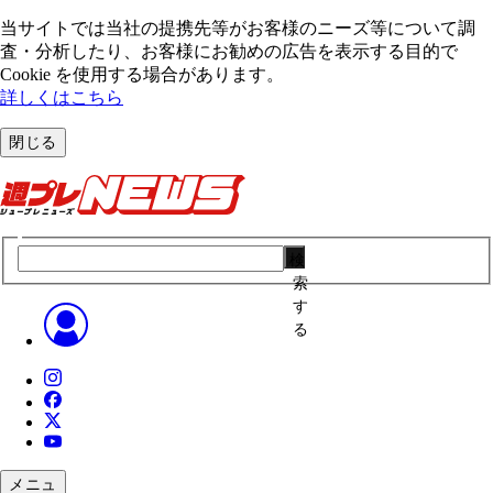
当サイトでは当社の提携先等がお客様のニーズ等について調
査・分析したり、お客様にお勧めの広告を表⽰する⽬的で
Cookie を使⽤する場合があります。
詳しくはこちら
閉じる
検
索
す
る
メニュ