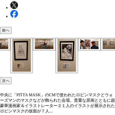
前へ
中央に「PITTA MASK」のCMで使われたロビンマ
「PITTA MASK」のCMで使われたロビンマスクと
今回イラストを描いていただいた『週刊漫画ゴラク
『キン肉マン』の新シリーズ３８巻から最新５０巻
ウォーズマンのマスクなどが飾られた会場。貴重な
ズマンが飾られた会場。まわりを囲むのは、ゆで先
『東京シャッターガール』を連載中の桐木（きりき
の名シーンや表紙などの原画を展示。画を食い入る
とともに超豪華漫画家＆イラストレーター２１人の
一声で集まった超豪華漫画家とイラストレーター、
一先生とゆでたまご・嶋田先生のツーショット
に観ていて、なかなか前に進めないお客さんも見ら
ストが展示された
人のイラスト
次へ
中央に「PITTA MASK」のCMで使われたロビンマスクとウォ
ーズマンのマスクなどが飾られた会場。貴重な原画とともに超
豪華漫画家＆イラストレーター２１人のイラストが展示された
ロビンマスクの仮面が７人...