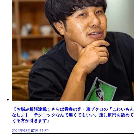
【お悩み相談連載：さらば青春の光・東ブクロの『こわいもん
なし』】「テクニックなんて無くてもいい。逆に肛門を舐めて
くる方が引きます」
2026年08月07日 17:30