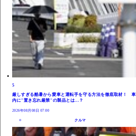
5
厳しすぎる酷暑から愛車と運転手を守る方法を徹底取材！ 車
内に"置き忘れ厳禁"の製品とは...？
2026年08月08日 07:00
クルマ