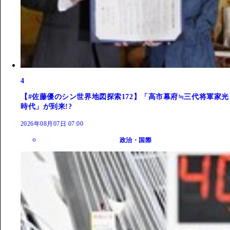
4
【#佐藤優のシン世界地図探索172】「高市幕府≒三代将軍家光
時代」が到来!?
2026年08月07日 07:00
政治・国際