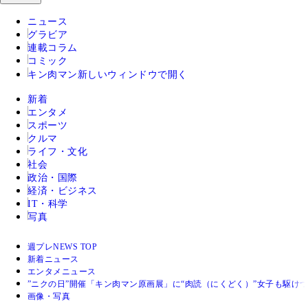
ニュース
グラビア
連載コラム
コミック
キン肉マン
新しいウィンドウで開く
新着
エンタメ
スポーツ
クルマ
ライフ・文化
社会
政治・国際
経済・ビジネス
IT・科学
写真
週プレNEWS TOP
新着ニュース
エンタメニュース
”ニクの日”開催「キン肉マン原画展」に“肉読（にくどく）”女子も駆け
画像・写真