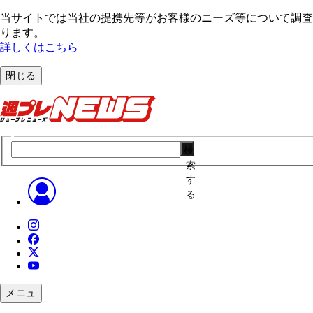
当サイトでは当社の提携先等がお客様のニーズ等について調査・
ります。
詳しくはこちら
閉じる
検
索
す
る
メニュ