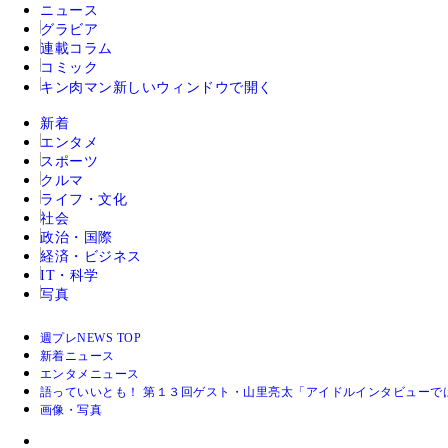
ニュース
グラビア
連載コラム
コミック
キン肉マン
新しいウィンドウで開く
新着
エンタメ
スポーツ
クルマ
ライフ・文化
社会
政治・国際
経済・ビジネス
IT・科学
写真
週プレNEWS TOP
新着ニュース
エンタメニュース
語っていいとも！ 第１３回ゲスト・山里亮太「アイドルインタビューで
画像・写真