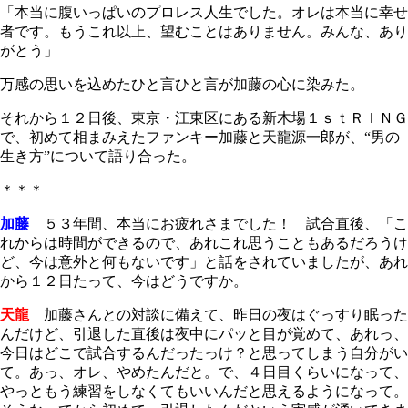
「本当に腹いっぱいのプロレス人生でした。オレは本当に幸せ
者です。もうこれ以上、望むことはありません。みんな、あり
がとう」
万感の思いを込めたひと言ひと言が加藤の心に染みた。
それから１２日後、東京・江東区にある新木場１ｓｔＲＩＮＧ
で、初めて相まみえたファンキー加藤と天龍源一郎が、“男の
生き方”について語り合った。
＊＊＊
加藤
５３年間、本当にお疲れさまでした！ 試合直後、「こ
れからは時間ができるので、あれこれ思うこともあるだろうけ
ど、今は意外と何もないです」と話をされていましたが、あれ
から１２日たって、今はどうですか。
天龍
加藤さんとの対談に備えて、昨日の夜はぐっすり眠った
んだけど、引退した直後は夜中にパッと目が覚めて、あれっ、
今日はどこで試合するんだったっけ？と思ってしまう自分がい
て。あっ、オレ、やめたんだと。で、４日目くらいになって、
やっともう練習をしなくてもいいんだと思えるようになって。