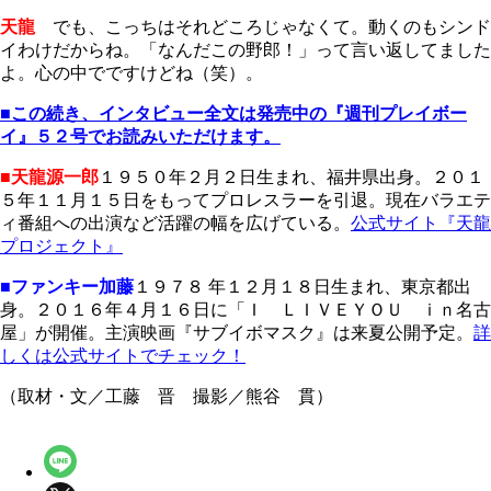
天龍
でも、こっちはそれどころじゃなくて。動くのもシンド
イわけだからね。「なんだこの野郎！」って言い返してました
よ。心の中でですけどね（笑）。
■この続き、インタビュー全文は発売中の『週刊プレイボー
イ』５２号でお読みいただけます。
■天龍源一郎
１９５０年２月２日生まれ、福井県出身。２０１
５年１１月１５日をもってプロレスラーを引退。現在バラエテ
ィ番組への出演など活躍の幅を広げている。
公式サイト『天龍
プロジェクト』
■ファンキー加藤
１９７８ 年１２月１８日生まれ、東京都出
身。２０１６年４月１６日に「Ｉ ＬＩＶＥＹＯＵ ｉｎ名古
屋」が開催。主演映画『サブイボマスク』は来夏公開予定。
詳
しくは公式サイトでチェック！
（取材・文／工藤 晋 撮影／熊谷 貫）