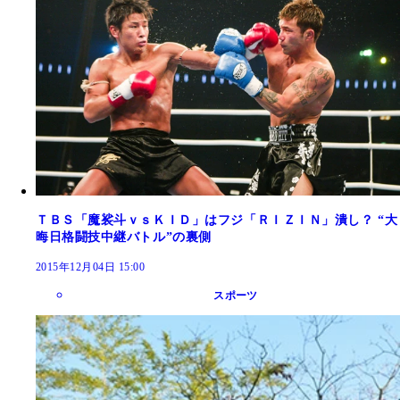
ＴＢＳ「魔裟斗ｖｓＫＩＤ」はフジ「ＲＩＺＩＮ」潰し？ “大
晦日格闘技中継バトル”の裏側
2015年12月04日 15:00
スポーツ