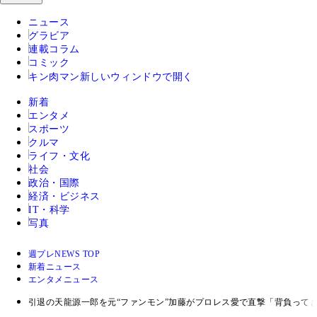
ニュース
グラビア
連載コラム
コミック
キン肉マン
新しいウィンドウで開く
新着
エンタメ
スポーツ
クルマ
ライフ・文化
社会
政治・国際
経済・ビジネス
IT・科学
写真
週プレNEWS TOP
新着ニュース
エンタメニュース
引退の天龍源一郎を元“ファンモン”加藤がプロレス愛で直撃「背負って