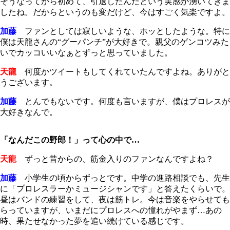
そうなってから初めて、引退したんだという実感が湧いてきま
したね。だからというのも変だけど、今はすごく気楽ですよ。
加藤
ファンとしては寂しいような、ホッとしたような。特に
僕は天龍さんの“グーパンチ”が大好きで。親父のゲンコツみた
いでカッコいいなぁとずっと思っていました。
天龍
何度かツイートもしてくれていたんですよね。ありがと
うございます。
加藤
とんでもないです。何度も言いますが、僕はプロレスが
大好きなんで。
「なんだこの野郎！」って心の中で…
天龍
ずっと昔からの、筋金入りのファンなんですよね？
加藤
小学生の頃からずっとです。中学の進路相談でも、先生
に「プロレスラーかミュージシャンです」と答えたくらいで。
昼はバンドの練習をして、夜は筋トレ。今は音楽をやらせても
らっていますが、いまだにプロレスへの憧れがやまず…あの
時、果たせなかった夢を追い続けている感じです。