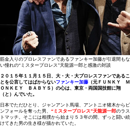
筋金入りのプロレスファンであるファンキー加藤が引退間もな
い憧れの“ミスタープロレス”天龍源一郎と感激の対談
２０１５年１１月１５日、大・大・大プロレスファンであるこ
とを公言してはばからない
ファンキー加藤
（
元ＦＵＮＫＹ Ｍ
ＯＮＫＥＹ ＢＡＢＹＳ）
の心は、東京・両国国技館に翔
（と）んでいた。
日本でただひとり、ジャンアント馬場、アントニオ猪木からピ
ンフォールを奪った男、
“ミスタープロレス”天龍源一郎
のラス
トマッチ。そこには相撲から始まり５３年の間、ずっと闘い続
けてきた男の生き様が描かれていた。