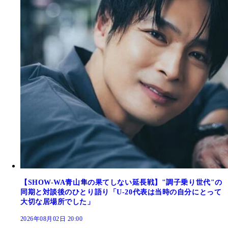
【SHOW-WA青山隼の果てしない延長戦】"調子乗り世代"の
同期と対談後のひとり語り「U-20代表は当時の自分にとって
大切な居場所でした」
2026年08月02日 20:00