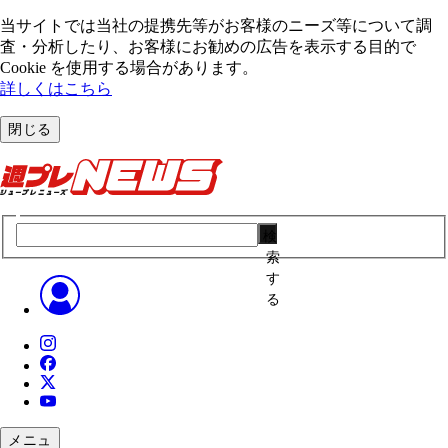
当サイトでは当社の提携先等がお客様のニーズ等について調
査・分析したり、お客様にお勧めの広告を表⽰する⽬的で
Cookie を使⽤する場合があります。
詳しくはこちら
閉じる
検
索
す
る
メニュ