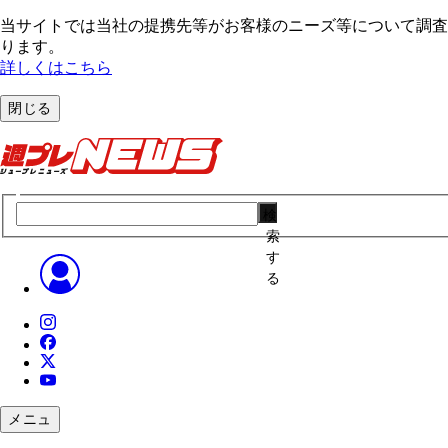
当サイトでは当社の提携先等がお客様のニーズ等について調査・
ります。
詳しくはこちら
閉じる
検
索
す
る
メニュ