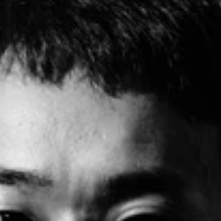
引退間もない憧れの“ミスタープロレス”天龍源一郎と感激の対