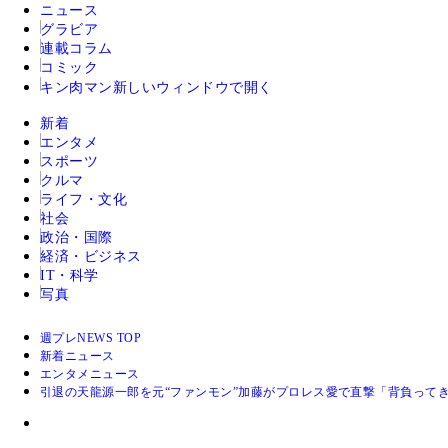
ニュース
グラビア
連載コラム
コミック
キン肉マン
新しいウィンドウで開く
新着
エンタメ
スポーツ
クルマ
ライフ・文化
社会
政治・国際
経済・ビジネス
IT・科学
写真
週プレNEWS TOP
新着ニュース
エンタメニュース
引退の天龍源一郎を元“ファンモン”加藤がプロレス愛で直撃「背負って