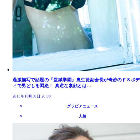
過激描写で話題の『監獄学園』裏生徒副会長が奇跡のドＳボデ
ィで男どもを悶絶！ 真逆な素顔とは…
2015年10月30日 20:00
グラビアニュース
人気