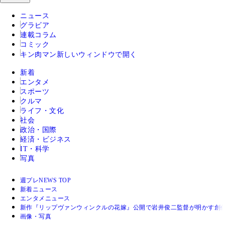
ニュース
グラビア
連載コラム
コミック
キン肉マン
新しいウィンドウで開く
新着
エンタメ
スポーツ
クルマ
ライフ・文化
社会
政治・国際
経済・ビジネス
IT・科学
写真
週プレNEWS TOP
新着ニュース
エンタメニュース
新作『リップヴァンウィンクルの花嫁』公開で岩井俊二監督が明かす創
画像・写真