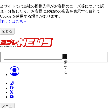
当サイトでは当社の提携先等がお客様のニーズ等について調
査・分析したり、お客様にお勧めの広告を表⽰する⽬的で
Cookie を使⽤する場合があります。
詳しくはこちら
閉じる
検
索
す
る
メニュ