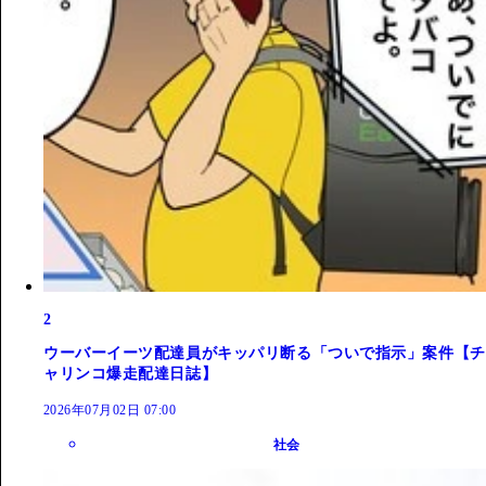
2
ウーバーイーツ配達員がキッパリ断る「ついで指示」案件【チ
ャリンコ爆走配達日誌】
2026年07月02日 07:00
社会