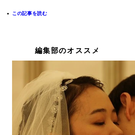
この記事を読む
待望の実写長編で反響を呼ぶ『リップヴァンウィン
の花嫁』（３月２６日公開）誕生の裏側から創作の
まで語った岩井俊二監督
編集部のオススメ