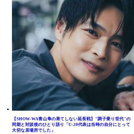
【SHOW-WA青山隼の果てしない延長戦】"調子乗り世代"の
同期と対談後のひとり語り「U-20代表は当時の自分にとって
大切な居場所でした」