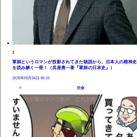
1
軍師というロマンが投影されてきた物語から、日本人の精神史
を読み解く一冊！（呉座勇一著『軍師の日本史』）
2026年08月04日 06:30
社会