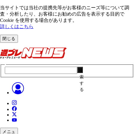
当サイトでは当社の提携先等がお客様のニーズ等について調
査・分析したり、お客様にお勧めの広告を表⽰する⽬的で
Cookie を使⽤する場合があります。
詳しくはこちら
閉じる
検
索
す
る
メニュ