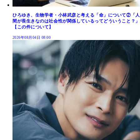
ひろゆき、生物学者・小林武彦と考える「命」について②「人
間が長生きなのは社会性が関係しているってどういうこと？」
【この件について】
2026年08月04日 08:00