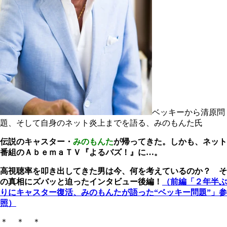
ベッキーから清原問
題、そして自身のネット炎上までを語る、みのもんた氏
伝説のキャスター・
みのもんた
が帰ってきた。しかも、ネット
番組の
ＡｂｅｍａＴＶ『よるバズ！』
に…。
高視聴率を叩き出してきた男は今、何を考えているのか？ そ
の真相にズバッと迫ったインタビュー後編！
（
前編「２年半ぶ
りにキャスター復活、みのもんたが語った“ベッキー問題”」参
照
）
＊ ＊ ＊