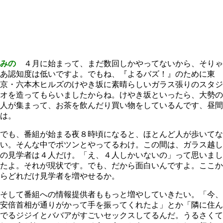
みの
４月に始まって、まだ数回しかやってないから、そりゃ
あ認知度は低いですよ。でもね、『よるバズ！』のために東
京・六本木ヒルズのけやき坂に素晴らしいガラス張りのスタジ
オを造ってもらいましたからね。けやき坂といったら、大勢の
人が集まって、お茶を飲んだり買い物をしているんです、昼間
は。
でも、番組が始まる夜８時頃になると、ほとんど人が歩いてな
い。そんな中でポツンとやってるわけ。この間は、ガラス越し
の見学者は４人だけ。「え、４人しかいないの」って思いまし
たよ。それが現状です。でも、だから面白いんですよ。ここか
らどれだけ見学者を増やせるか。
そして番組への情報提供者ももっと増やしていきたい。「今、
安倍首相が通りがかって手を振ってくれたよ」とか「隣に住ん
でるジジイとババアがすごいセックスしてるんだ。うるさくて