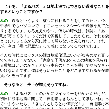
―じゃあ、『よるバズ！』は地上波ではできない過激なことを
するということですか？
みの
過激というより、核心に触れることをしてみたい。今、
中学生でもパソコンで、すごいセックスシーンの映像を見てた
りするでしょ。もろ見えのやつ。僕らの時代は、雑誌に「あ、
毛が写ってる！」ってだけで興奮してましたからね。それも袋
とじになってるから家に持って帰らないと見られない。それ
が、今は「毛は邪魔だ」って感じになってるわけでしょ。
そんな時代にセックスの話は放送倫理上いかがなものかと言っ
ててもしょうがない。「家庭で子供がお○んこの映像を見られ
る環境はいいのか？」という本音のところを番組でやらなきゃ
いけないんです。僕はそういったことをどこまでやれるかが勝
負だと思ってます。
―そうなると、炎上が増えそうですね。
みの
『よるバズ！』のためにツイッターを始めたんだけど、
初日に熊本地震に関して「自衛隊はきちんとしてほしいね」っ
てつぶやいたら、「きちんとしろとは何事だ！」「自衛隊は不
眠不休でやってるじゃないか！」といった反応がワーッとき