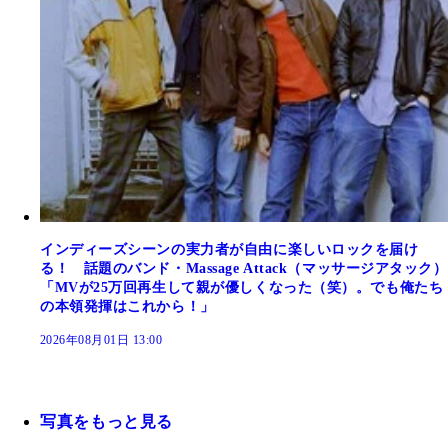
インディーズシーンの実力者が自由に楽しいロックを届け
る！ 話題のバンド・Massage Attack（マッサージアタック）
「MVが25万回再生して親が優しくなった（笑）。でも俺たち
の本領発揮はこれから！」
2026年08月01日 13:00
写真をもっと見る