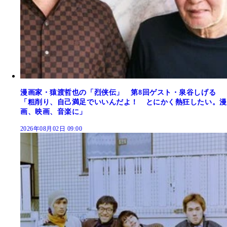
漫画家・猿渡哲也の「烈侠伝」 第8回ゲスト・泉谷しげる
「粗削り、自己満足でいいんだよ！ とにかく熱狂したい。漫
画、映画、音楽に」
2026年08月02日 09:00