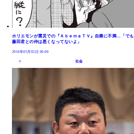
ホリエモンが震災での『ＡｂｅｍａＴＶ』自粛に不満…「でも
藤田君との仲は悪くなってないよ」
2016年05月02日 06:00
社会