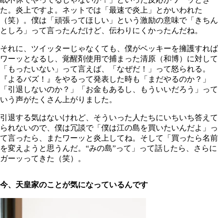
た。炎上ですよ。ネットでは「最速で炎上」とかいわれた
（笑）。僕は「頑張ってほしい」という激励の意味で「きちん
としろ」って言ったんだけど、伝わりにくかったんだね。
それに、ツイッターじゃなくても、僕がベッキーを擁護すれば
ワーッとなるし、覚醒剤使用で捕まった清原（和博）に対して
「もったいない」って言えば、「なぜだ！」って怒られる。
『よるバズ！』をやるって発表した時も「まだやるのか？」
「引退しないのか？」「お金もあるし、もういいだろう」って
いう声がたくさん上がりました。
引退する気はないけれど、そういった人たちにいちいち答えて
られないので、僕は冗談で「僕は江の島を買いたいんだよ」っ
て言ったら、またワーッと炎上してね。そして「買ったら名前
を変えようと思うんだ。“みの島”って」って話したら、さらに
ガーッってきた（笑）。
今、天皇家のことが気になっているんです