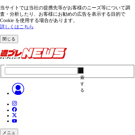
当サイトでは当社の提携先等がお客様のニーズ等について調
査・分析したり、お客様にお勧めの広告を表⽰する⽬的で
Cookie を使⽤する場合があります。
詳しくはこちら
閉じる
検
索
す
る
メニュ