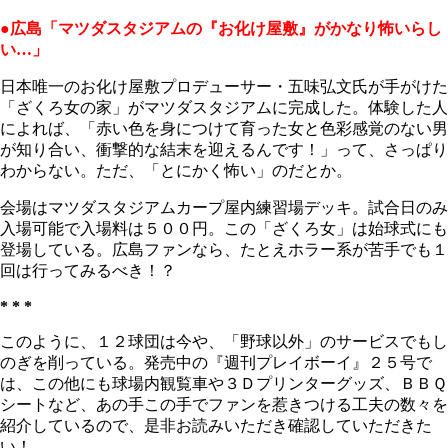
●広島「マツダスタジアムの『お化け屋敷』がかなり怖いらし
い…」
日本唯一のお化け屋敷プロデューサー・五味弘文氏が手がけた
「ざくろ女の家」がマツダスタジアムに完成した。体験した人
によれば、「赤い色を身につけて育った女と色彩感覚のない男
が知り合い、衝撃的な結末を迎えるんです！」って、さっぱり
わからない。ただ、「とにかく怖い」のだとか。
会場はマツダスタジアムカープ屋内練習場デッキ。試合日のみ
入場可能で入場料は５００円。この「ざくろ女」は始球式にも
登場している。広島ファンなら、たとえホラー系が苦手でも１
回は行ってみるべき！？
* * *
このように、１２球団は今や、「野球以外」のサービスでもし
のぎを削っている。発売中の『週刊プレイボーイ』２５号で
は、この他にも球場内観覧車や３Ｄプリンターグッズ、ＢＢＱ
シートなど、あの手この手でファンを惹きつける工夫の数々を
紹介しているので、是非お読みいただき確認していただきた
い！