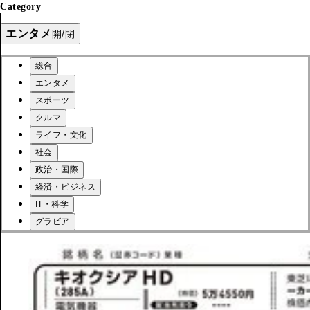
Category
エンタメ
開/閉
総合
エンタメ
スポーツ
クルマ
ライフ・文化
社会
政治・国際
経済・ビジネス
IT・科学
グラビア