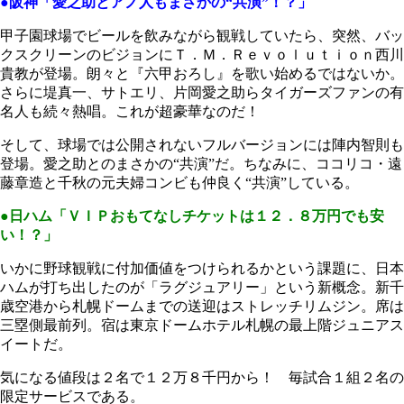
●阪神「愛之助とアノ人もまさかの“共演”！？」
甲子園球場でビールを飲みながら観戦していたら、突然、バッ
クスクリーンのビジョンにＴ．Ｍ．Ｒｅｖｏｌｕｔｉｏｎ西川
貴教が登場。朗々と『六甲おろし』を歌い始めるではないか。
さらに堤真一、サトエリ、片岡愛之助らタイガーズファンの有
名人も続々熱唱。これが超豪華なのだ！
そして、球場では公開されないフルバージョンには陣内智則も
登場。愛之助とのまさかの“共演”だ。ちなみに、ココリコ・遠
藤章造と千秋の元夫婦コンビも仲良く“共演”している。
●日ハム「ＶＩＰおもてなしチケットは１２．８万円でも安
い！？」
いかに野球観戦に付加価値をつけられるかという課題に、日本
ハムが打ち出したのが「ラグジュアリー」という新概念。新千
歳空港から札幌ドームまでの送迎はストレッチリムジン。席は
三塁側最前列。宿は東京ドームホテル札幌の最上階ジュニアス
イートだ。
気になる値段は２名で１２万８千円から！ 毎試合１組２名の
限定サービスである。