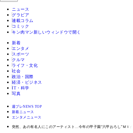
ニュース
グラビア
連載コラム
コミック
キン肉マン
新しいウィンドウで開く
新着
エンタメ
スポーツ
クルマ
ライフ・文化
社会
政治・国際
経済・ビジネス
IT・科学
写真
週プレNEWS TOP
新着ニュース
エンタメニュース
突然、あの有名人にこのアーティスト…今年の甲子園“六甲おろし”ＭＶ