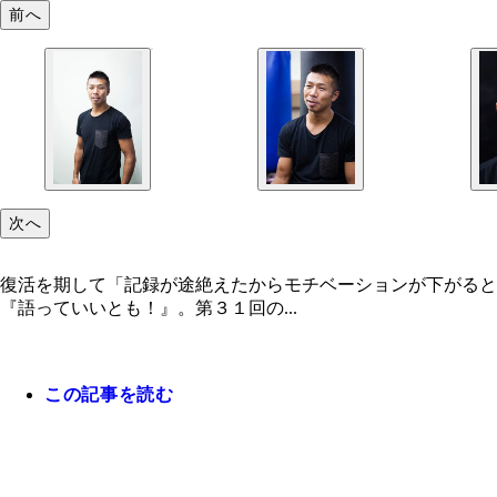
前へ
次へ
復活を期して「記録が途絶えたからモチベーションが下がると
『語っていいとも！』。第３１回の...
この記事を読む