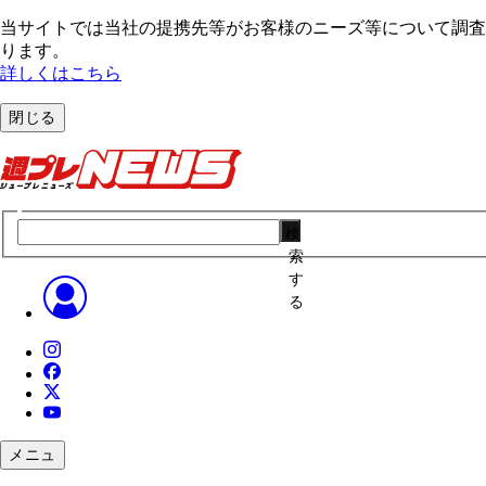
当サイトでは当社の提携先等がお客様のニーズ等について調査・
ります。
詳しくはこちら
閉じる
検
索
す
る
メニュ