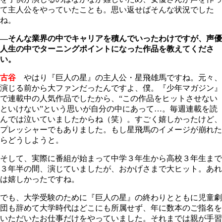
て主人公をやっていたことも。思い返せばそんな状況でした
ね。
―そんな業界の中でキャリアを積んでいったわけですが、声優
人生の中でターニングポイントになった作品を教えてくださ
い。
古谷
やはり『巨人の星』の主人公・星飛雄馬ですね。元々、
演じる前から大ファンだったんですよ、僕。『少年マガジン』
で連載中の人気作品でしたから、“この作品をヒットさせない
といけない”という思いが自分の中にあって…。毎週連載を読
んでは泣いていましたからね（笑）。すごく嬉しかったけど、
プレッシャーでもありました。もし星飛馬のイメージが崩れた
らどうしようと。
そして、実際に番組が始まって中学３年生から高校３年生まで
３年半の間、演じていましたが、おかげさまで大ヒット。あれ
は嬉しかったですね。
でも、大学受験のために『巨人の星』の終わりとともに児童劇
団も辞めて大学時代はどこにも所属せず、年に数本のご指名を
いただいたお仕事だけをやっていました。それまでは親が手習