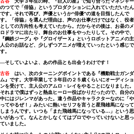
古谷
大学３年生の時、『巨人の星』で知り合ったマネジャー
のつてで「俳協」というプロダクションに入れていただいたん
です。それで再び、声優というか“俳優”の道を目指したんで
す。「俳協」を選んだ理由は、声のお仕事だけではなく、役者
としての方向性も考えていたから。だからその後は、お昼のメ
ロドラマに出たり、舞台のお仕事をやったりして。その中で、
『鋼鉄ジーグ』や『グロイザーＸ』というロボットアニメの主
人公のお話など、少しずつアニメが増えていったという感じで
す。
―そしていよいよ、あの作品とも出会うわけです！
古谷
はい、次のターニングポイントである『機動戦士ガンダ
ム』です。大学卒業して３年目の２５歳くらいにオーディショ
ンを受けて、主人公のアムロ・レイをやることになりました。
それまで僕はずっと熱血ヒーロー役ばかりだったので、自分の
中にはジレンマがあった。違う作品やキャラクターなのに「や
ってやるぜ！」みたいに熱いセリフを言うと星飛雄馬になって
しまうんです。いつも「また飛雄馬になっている…」という思
いがあって。なんとかしなくてはプロでやっていけないと思っ
ていました。