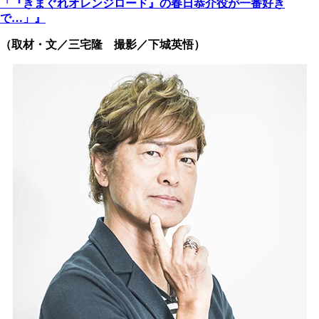
「『きまぐれオレンジロード』の春日恭介役が一番好き
で…」』
（取材・文／三宅隆 撮影／下城英悟）