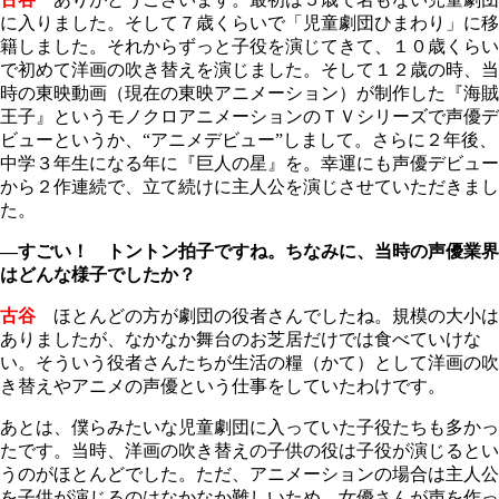
に入りました。そして７歳くらいで「児童劇団ひまわり」に移
籍しました。それからずっと子役を演じてきて、１０歳くらい
で初めて洋画の吹き替えを演じました。そして１２歳の時、当
時の東映動画（現在の東映アニメーション）が制作した『海賊
王子』というモノクロアニメーションのＴＶシリーズで声優デ
ビューというか、“アニメデビュー”しまして。さらに２年後、
中学３年生になる年に『巨人の星』を。幸運にも声優デビュー
から２作連続で、立て続けに主人公を演じさせていただきまし
た。
―すごい！ トントン拍子ですね。ちなみに、当時の声優業界
はどんな様子でしたか？
古谷
ほとんどの方が劇団の役者さんでしたね。規模の大小は
ありましたが、なかなか舞台のお芝居だけでは食べていけな
い。そういう役者さんたちが生活の糧（かて）として洋画の吹
き替えやアニメの声優という仕事をしていたわけです。
あとは、僕らみたいな児童劇団に入っていた子役たちも多かっ
たです。当時、洋画の吹き替えの子供の役は子役が演じるとい
うのがほとんどでした。ただ、アニメーションの場合は主人公
を子供が演じるのはなかなか難しいため、女優さんが声を作っ