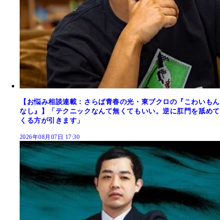
【お悩み相談連載：さらば青春の光・東ブクロの『こわいもん
なし』】「テクニックなんて無くてもいい。逆に肛門を舐めて
くる方が引きます」
2026年08月07日 17:30