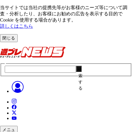
当サイトでは当社の提携先等がお客様のニーズ等について調
査・分析したり、お客様にお勧めの広告を表⽰する⽬的で
Cookie を使⽤する場合があります。
詳しくはこちら
閉じる
検
索
す
る
メニュ