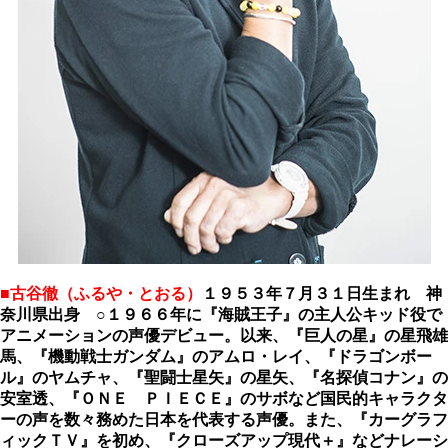
■古谷徹（ふるや・とおる）
１９５３年７月３１日生まれ 神
奈川県出身 ○１９６６年に『海賊王子』の主人公キッド役で
アニメーションの声優デビュー。以来、『巨人の星』の星飛雄
馬、『機動戦士ガンダム』のアムロ・レイ、『ドラゴンボー
ル』のヤムチャ、『聖闘士星矢』の星矢、『名探偵コナン』の
安室透、『ＯＮＥ ＰＩＥＣＥ』のサボなど国民的キャラクタ
ーの声を数々務めた日本を代表する声優。また、『カーグラフ
ィックＴＶ』を初め、『クローズアップ現代＋』などナレーシ