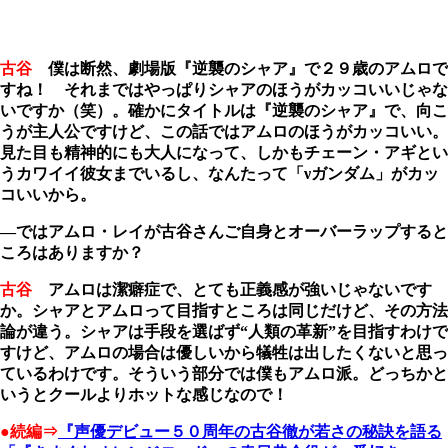
古谷
僕は断然、劇場版『逆襲のシャア』で２９歳のアムロで
すね！ それまではやっぱりシャアのほうがカッコいいじゃな
いですか（笑）。確かにタイトルは『逆襲のシャア』で、向こ
うが主人公ですけど、この話ではアムロのほうがカッコいい。
見た目も精神的にも大人になって、しかもチェーン・アギとい
うカワイイ彼女までいるし、なんたって「νガンダム」がカッ
コいいから。
―ではアムロ・レイが古谷さんご自身とオーバーラップすると
ころはありますか？
古谷
アムロは潔癖症で、とても正義感が強いじゃないです
か。シャアとアムロって目指すところは同じだけど、その方法
論が違う。シャアは手段を選ばず“人類の革新”を目指すわけで
すけど、アムロの場合は優しいから犠牲は出したくないと思っ
ているわけです。そういう部分では僕もアムロ派。どっちかと
いうとクールよりホットな感じなので！
●続編⇒
『声優デビュー５０周年の古谷徹が若さの秘訣を語る