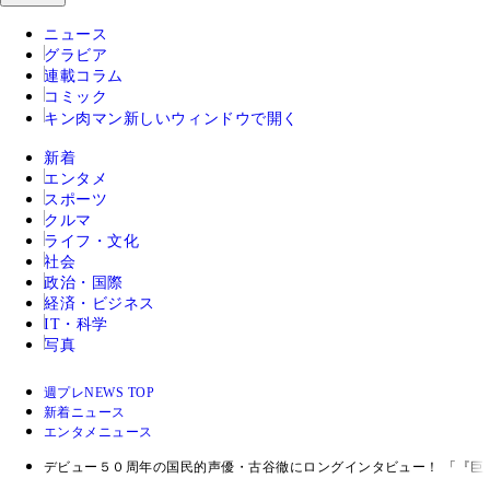
ニュース
グラビア
連載コラム
コミック
キン肉マン
新しいウィンドウで開く
新着
エンタメ
スポーツ
クルマ
ライフ・文化
社会
政治・国際
経済・ビジネス
IT・科学
写真
週プレNEWS TOP
新着ニュース
エンタメニュース
デビュー５０周年の国民的声優・古谷徹にロングインタビュー！ 「『巨