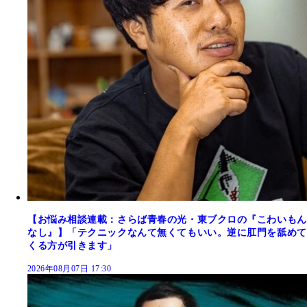
【お悩み相談連載：さらば青春の光・東ブクロの『こわいもん
なし』】「テクニックなんて無くてもいい。逆に肛門を舐めて
くる方が引きます」
2026年08月07日 17:30