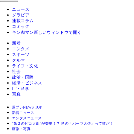
ニュース
グラビア
連載コラム
コミック
キン肉マン
新しいウィンドウで開く
新着
エンタメ
スポーツ
クルマ
ライフ・文化
社会
政治・国際
経済・ビジネス
IT・科学
写真
週プレNEWS TOP
新着ニュース
エンタメニュース
“第２のピコ太郎”が登場！？ 噂の『パーマ大佐』って誰だ！
画像・写真