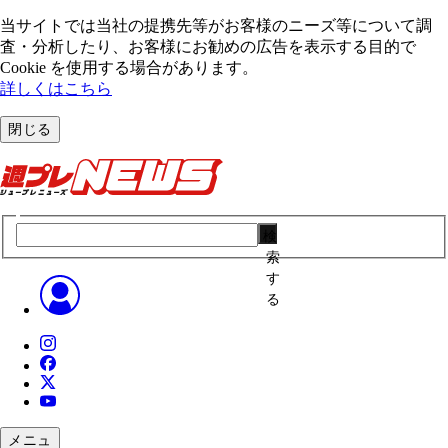
当サイトでは当社の提携先等がお客様のニーズ等について調
査・分析したり、お客様にお勧めの広告を表⽰する⽬的で
Cookie を使⽤する場合があります。
詳しくはこちら
閉じる
検
索
す
る
メニュ