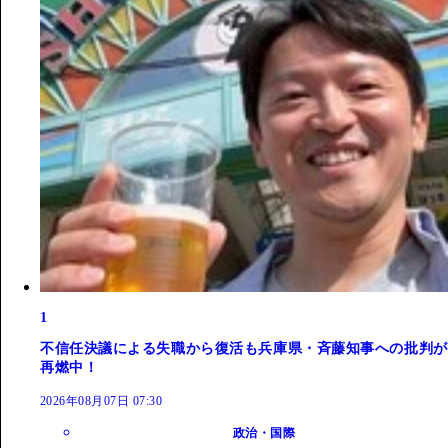
1
不信任決議による失職から復活も兵庫県・斉藤知事への批判が
再燃中！
2026年08月07日 07:30
政治・国際