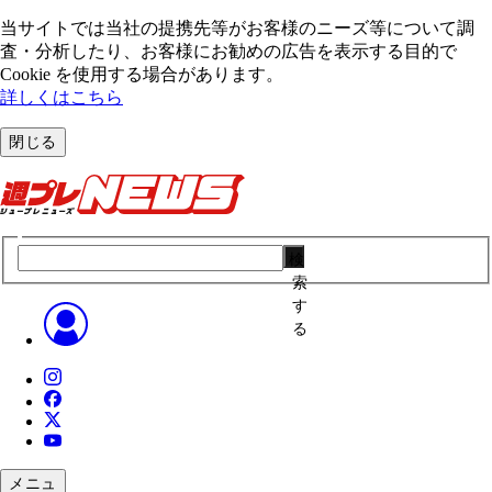
当サイトでは当社の提携先等がお客様のニーズ等について調
査・分析したり、お客様にお勧めの広告を表⽰する⽬的で
Cookie を使⽤する場合があります。
詳しくはこちら
閉じる
検
索
す
る
メニュ