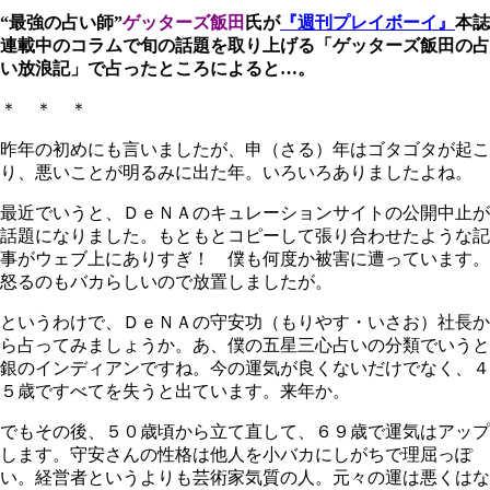
“最強の占い師”
ゲッターズ飯田
氏が
『週刊プレイボーイ』
本誌
連載中のコラムで旬の話題を取り上げる「ゲッターズ飯田の占
い放浪記」で占ったところによると…。
＊ ＊ ＊
昨年の初めにも言いましたが、申（さる）年はゴタゴタが起こ
り、悪いことが明るみに出た年。いろいろありましたよね。
最近でいうと、ＤｅＮＡのキュレーションサイトの公開中止が
話題になりました。もともとコピーして張り合わせたような記
事がウェブ上にありすぎ！ 僕も何度か被害に遭っています。
怒るのもバカらしいので放置しましたが。
というわけで、ＤｅＮＡの守安功（もりやす・いさお）社長か
ら占ってみましょうか。あ、僕の五星三心占いの分類でいうと
銀のインディアンですね。今の運気が良くないだけでなく、４
５歳ですべてを失うと出ています。来年か。
でもその後、５０歳頃から立て直して、６９歳で運気はアップ
します。守安さんの性格は他人を小バカにしがちで理屈っぽ
い。経営者というよりも芸術家気質の人。元々の運は悪くはな