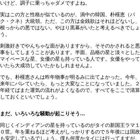
いけど、調子に乗っちゃダメですよね。
実はこの方と性格が似ているのが、渦中の韓国、朴槿恵（パ
ク・クネ）大統領。ただ、この方は金銭欲はそれほどないし、
根っからの悪ではない。やはり黒幕がいたと考えるべきでしょ
う。
刺激好きでやんちゃな面がありますから、そそのかされると悪
事をしてしまうことがあります。半面、品格の星と淡々とした
マイペースな星、女優の星も持っている人です。女優をやって
いたら大成功していたかもしれませんよ。
でも、朴槿恵さんは昨年物事が明るみに出てよかった。今年、
来年にバレていたら、もっと大変なことになっていました。２
年経てばまた運気の流れがよくなるので、すべてをここで清算
しておくといいでしょう。
まだ、いろいろな騒動が起こりそう…
同じくインディアンの星を持っているのがタイの新国王ラマ１
０世。年を重ねるほど考えがしっかりするので５年後には国政
も安定しているでしょう。僕も何度かタイには行ってますが、