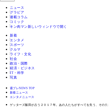
ニュース
グラビア
連載コラム
コミック
キン肉マン
新しいウィンドウで開く
新着
エンタメ
スポーツ
クルマ
ライフ・文化
社会
政治・国際
経済・ビジネス
IT・科学
写真
週プレNEWS TOP
新着ニュース
エンタメニュース
ゲッターズ飯田が占う２０１７年。あの人たちがすべてを失う、その