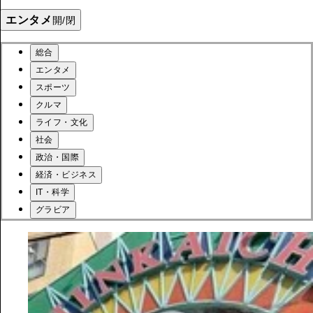
エンタメ
開/閉
総合
エンタメ
スポーツ
クルマ
ライフ・文化
社会
政治・国際
経済・ビジネス
IT・科学
グラビア